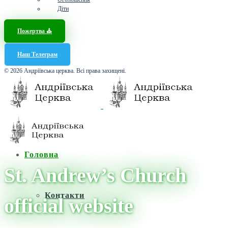
Діти
Пожертва ⛪️
Наш Телеграм
© 2026 Андріївська церква. Всі права захищені.
Головна
St. Andrew’s Church
Контакти
official website