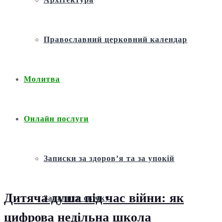
Православний церковний календар
Молитва
Онлайн послуги
Записки за здоров’я та за упокій
Дитяча душа під час війни: як
Запалити свічку
цифрова недільна школа