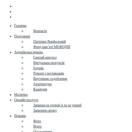
Головна
Контакти
Популярні
Патріарх Варфоломій
Фонд пам’яті МЕФОДІЯ
Андріївська церква
Святий апостол
Віртуальна екскурсія
Історія
Ремонт і реставрація
Внутрішнє оздоблення
Архітектура
Календар
Молитва
Онлайн послуги
Записки за здоров’я та за упокій
Запалити свічку
Новини
Фото
Відео
Оголошення