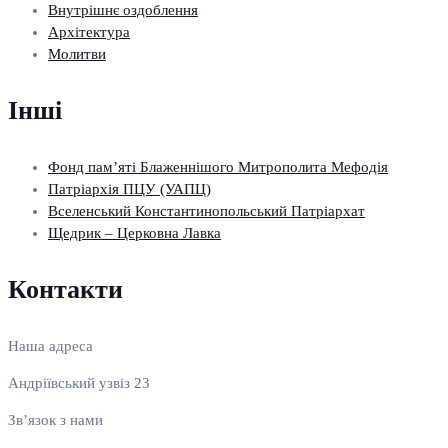
Внутрішнє оздоблення
Архітектура
Молитви
Інші
Фонд пам’яті Блаженнішого Митрополита Мефодія
Патріархія ПЦУ (УАПЦ)
Вселенський Константинопольський Патріархат
Щедрик – Церковна Лавка
Контакти
Наша адреса
Андріївський узвіз 23
Зв’язок з нами