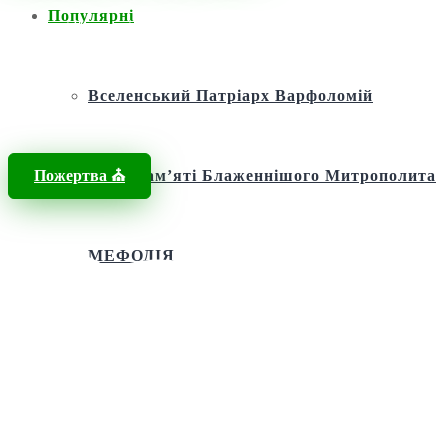
Популярні
Головна
/
Новини
/
St. Andrew’s Church official website
Вселенський Патріарх Варфоломій
Пожертва ⛪️
Фонд пам’яті Блаженнішого Митрополита
МЕФОДІЯ
Андріївська церква
Святий апостол Андрій Первозванний