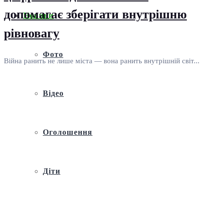
допомагає зберігати внутрішню
Новини
рівновагу
Фото
Війна ранить не лише міста — вона ранить внутрішній світ...
Відео
Оголошення
Діти