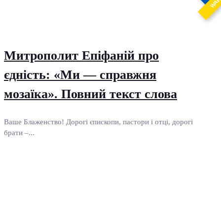
WA
Митрополит Епіфаній про
єдність: «Ми — справжня
мозаїка». Повний текст слова
Ваше Блаженство! Дорогі єпископи, пастори і отці, дорогі
брати –...