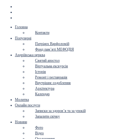
Головна
Контакти
Популярні
Патріарх Варфоломій
Фонд пам’яті МЕФОДІЯ
Андріївська церква
Святий апостол
Віртуальна екскурсія
Історія
Ремонт і реставрація
Внутрішнє оздоблення
Архітектура
Календар
Молитва
Онлайн послуги
Записки за здоров’я та за упокій
Запалити свічку
Новини
Фото
Відео
Оголошення