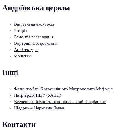
Андріївська церква
Віртуальна екскурсія
Історія
Ремонт і реставрація
Внутрішнє оздоблення
Архітектура
Молитви
Інші
Фонд пам’яті Блаженнішого Митрополита Мефодія
Патріархія ПЦУ (УАПЦ)
Вселенський Константинопольський Патріархат
Щедрик – Церковна Лавка
Контакти