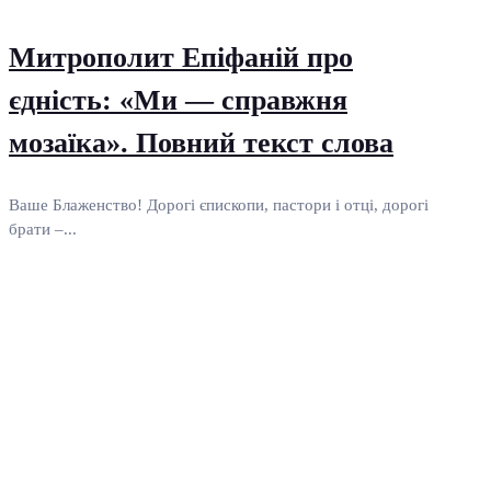
Митрополит Епіфаній про
єдність: «Ми — справжня
мозаїка». Повний текст слова
Ваше Блаженство! Дорогі єпископи, пастори і отці, дорогі
брати –...