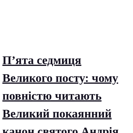
П’ята седмиця
Великого посту: чому
повністю читають
Великий покаянний
канон святого Андрія