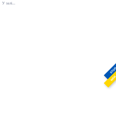
У залі...
STO
WA