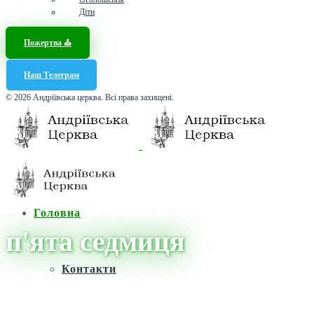
Діти
Пожертва ⛪️
Наш Телеграм
© 2026 Андріївська церква. Всі права захищені.
Головна
п'ята седмиця
Контакти
Головна
/
Новини
/
п'ята седмиця