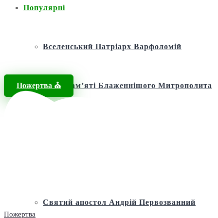
Популярні
Вселенський Патріарх Варфоломій
Пожертва ⛪️
Фонд пам’яті Блаженнішого Митрополита
МЕФОДІЯ
Андріївська церква
Святий апостол Андрій Первозванний
Пожертва