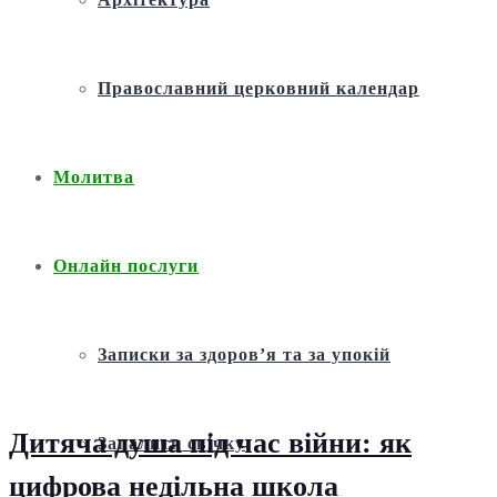
Православний церковний календар
Молитва
Онлайн послуги
Записки за здоров’я та за упокій
Дитяча душа під час війни: як
Запалити свічку
цифрова недільна школа