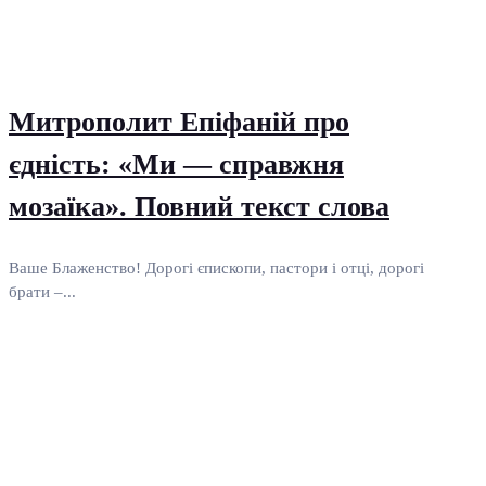
Митрополит Епіфаній про
єдність: «Ми — справжня
мозаїка». Повний текст слова
Ваше Блаженство! Дорогі єпископи, пастори і отці, дорогі
брати –...