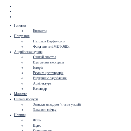
Головна
Контакти
Популярні
Патріарх Варфоломій
Фонд пам’яті МЕФОДІЯ
Андріївська церква
Святий апостол
Віртуальна екскурсія
Історія
Ремонт і реставрація
Внутрішнє оздоблення
Архітектура
Календар
Молитва
Онлайн послуги
Записки за здоров’я та за упокій
Запалити свічку
Новини
Фото
Відео
Оголошення