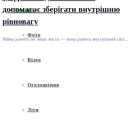
допомагає зберігати внутрішню
Новини
рівновагу
Фото
Війна ранить не лише міста — вона ранить внутрішній світ...
Відео
Оголошення
Діти