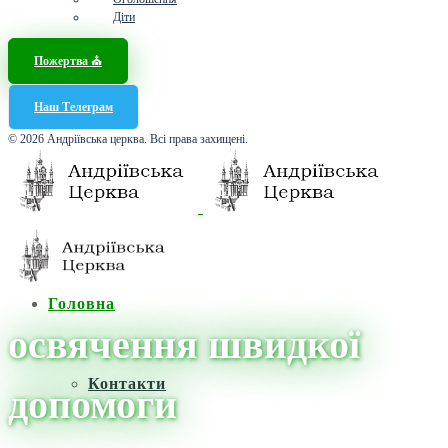
Діти
Пожертва ⛪️
Наш Телеграм
© 2026 Андріївська церква. Всі права захищені.
Головна
освячення швидкої
Контакти
допомоги