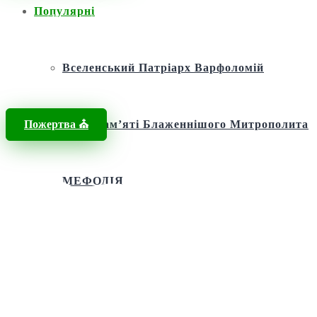
Популярні
Головна
/
Новини
/
освячення швидкої допомоги
Вселенський Патріарх Варфоломій
Пожертва ⛪️
Фонд пам’яті Блаженнішого Митрополита
МЕФОДІЯ
Андріївська церква
Святий апостол Андрій Первозванний