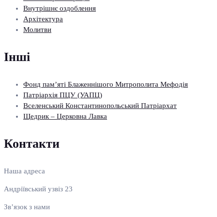
Внутрішнє оздоблення
Архітектура
Молитви
Інші
Фонд пам’яті Блаженнішого Митрополита Мефодія
Патріархія ПЦУ (УАПЦ)
Вселенський Константинопольський Патріархат
Щедрик – Церковна Лавка
Контакти
Наша адреса
Андріївський узвіз 23
Зв’язок з нами