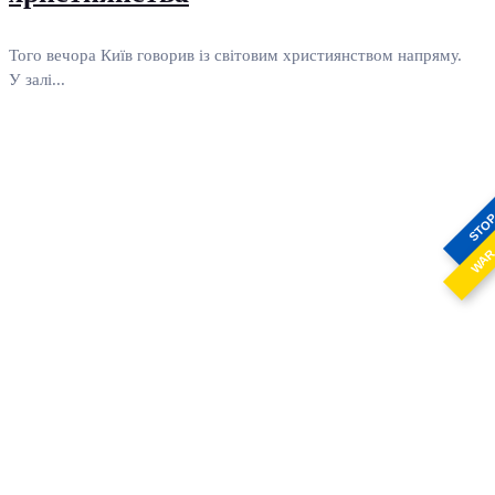
Того вечора Київ говорив із світовим християнством напряму.
У залі...
STO
WA