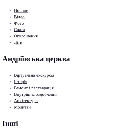
Новини
Відео
Фото
Свята
Оголошення
Діти
Андріївська церква
Віртуальна екскурсія
Історія
Ремонт і реставрація
Внутрішнє оздоблення
Архітектура
Молитви
Інші