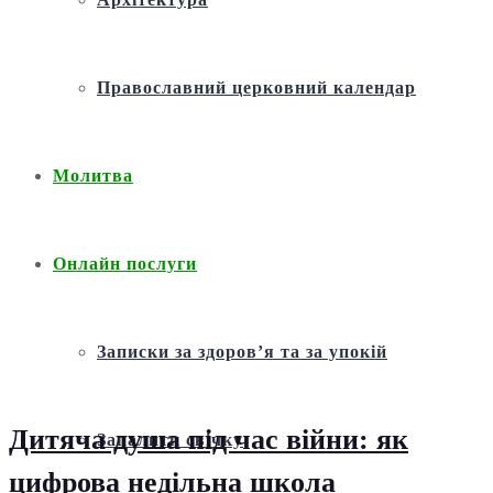
Православний церковний календар
Молитва
Онлайн послуги
Записки за здоров’я та за упокій
Дитяча душа під час війни: як
Запалити свічку
цифрова недільна школа