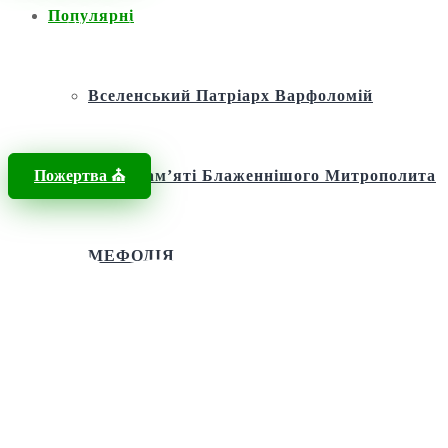
Популярні
Головна
/
Новини
/
Orthodox Church scandal
Вселенський Патріарх Варфоломій
Пожертва ⛪️
Фонд пам’яті Блаженнішого Митрополита
МЕФОДІЯ
Андріївська церква
Святий апостол Андрій Первозванний