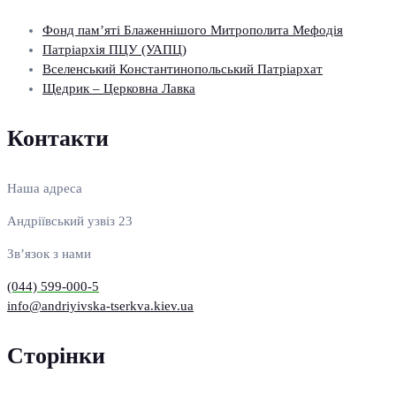
Фонд пам’яті Блаженнішого Митрополита Мефодія
Патріархія ПЦУ (УАПЦ)
Вселенський Константинопольський Патріархат
Щедрик – Церковна Лавка
Контакти
Наша адреса
Андріївський узвіз 23
Зв’язок з нами
(044) 599-000-5
info@andriyivska-tserkva.kiev.ua
Сторінки