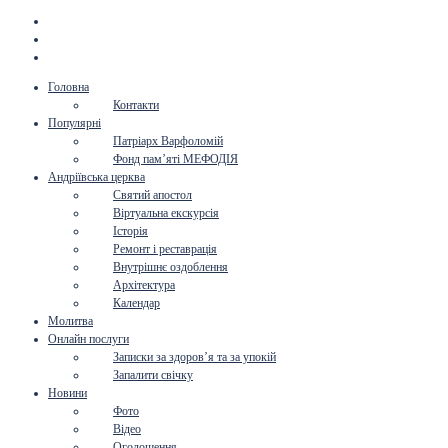
Головна
Контакти
Популярні
Патріарх Варфоломій
Фонд пам’яті МЕФОДІЯ
Андріївська церква
Святий апостол
Віртуальна екскурсія
Історія
Ремонт і реставрація
Внутрішнє оздоблення
Архітектура
Календар
Молитва
Онлайн послуги
Записки за здоров’я та за упокій
Запалити свічку
Новини
Фото
Відео
Оголошення