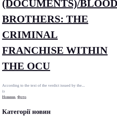
(DOCUMENTS)/BLOO
BROTHERS: THE
CRIMINAL
FRANCHISE WITHIN
THE OCU
According to the text of the verdict issued by the...
із
Новини
,
Фото
Категорії новин