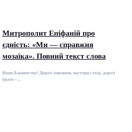
Митрополит Епіфаній про
єдність: «Ми — справжня
мозаїка». Повний текст слова
Ваше Блаженство! Дорогі єпископи, пастори і отці, дорогі
брати –...