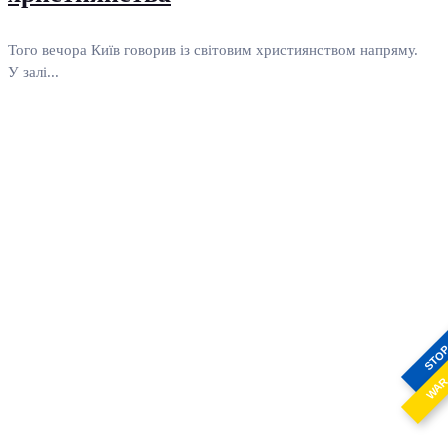
Того вечора Київ говорив із світовим християнством напряму.
У залі...
STO
WA