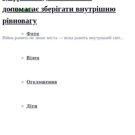
допомагає зберігати внутрішню
Новини
рівновагу
Фото
Війна ранить не лише міста — вона ранить внутрішній світ...
Відео
Оголошення
Діти