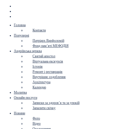
Головна
Контакти
Популярні
Патріарх Варфоломій
Фонд пам’яті МЕФОДІЯ
Андріївська церква
Святий апостол
Віртуальна екскурсія
Історія
Ремонт і реставрація
Внутрішнє оздоблення
Архітектура
Календар
Молитва
Онлайн послуги
Записки за здоров’я та за упокій
Запалити свічку
Новини
Фото
Відео
Оголошення