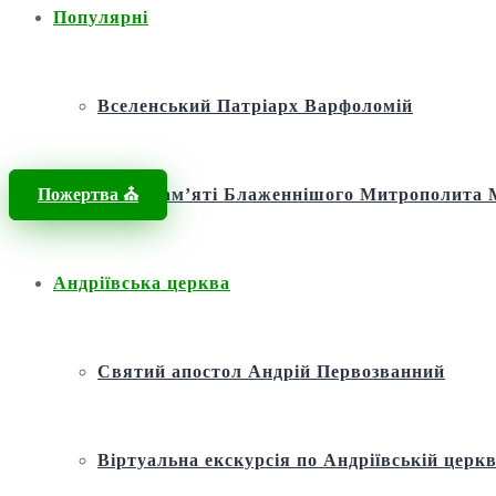
Популярні
Вселенський Патріарх Варфоломій
Пожертва ⛪️
Фонд пам’яті Блаженнішого Митрополит
Андріївська церква
Святий апостол Андрій Первозванний
Віртуальна екскурсія по Андріївській церкв