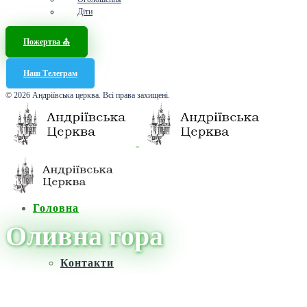
Діти
Пожертва ⛪️
Наш Телеграм
© 2026 Андріївська церква. Всі права захищені.
Головна
Оливна гора
Контакти
Головна
/
Новини
/
Оливна гора