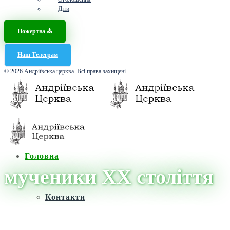
Діти
Пожертва ⛪️
Наш Телеграм
© 2026 Андріївська церква. Всі права захищені.
Головна
мученики ХХ століття
Контакти
Головна
/
Новини
/
мученики ХХ століття