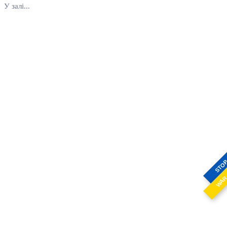
У залі...
STO
WA