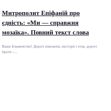
Митрополит Епіфаній про
єдність: «Ми — справжня
мозаїка». Повний текст слова
Ваше Блаженство! Дорогі єпископи, пастори і отці, дорогі
брати –...