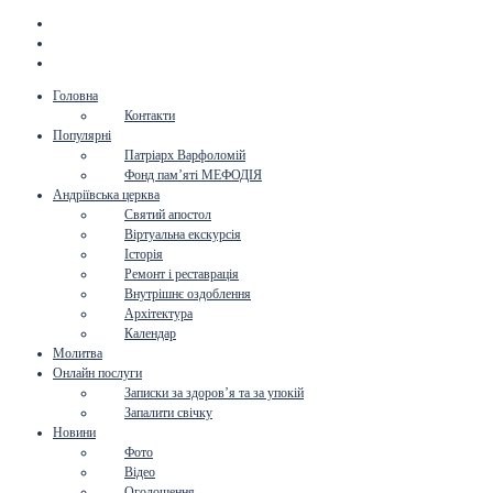
Головна
Контакти
Популярні
Патріарх Варфоломій
Фонд пам’яті МЕФОДІЯ
Андріївська церква
Святий апостол
Віртуальна екскурсія
Історія
Ремонт і реставрація
Внутрішнє оздоблення
Архітектура
Календар
Молитва
Онлайн послуги
Записки за здоров’я та за упокій
Запалити свічку
Новини
Фото
Відео
Оголошення