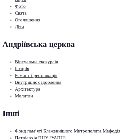
Фото
Свята
Оголошення
Діти
Андріївська церква
Віртуальна екскурсія
Історія
Ремонт і реставрація
Внутрішнє оздоблення
Архітектура
Молитви
Інші
Фонд пам’яті Блаженнішого Митрополита Мефодія
Патріархія ПЦУ (УАПЦ)