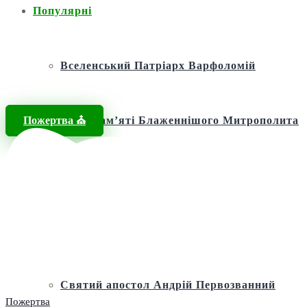
Популярні
Вселенський Патріарх Варфоломій
Пожертва ⛪️
Фонд пам’яті Блаженнішого Митрополита
МЕФОДІЯ
Андріївська церква
Святий апостол Андрій Первозванний
Пожертва