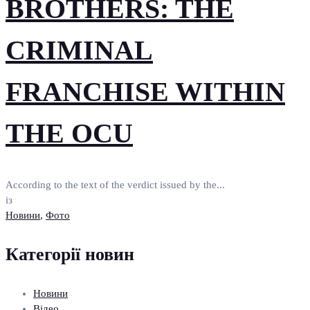
BROTHERS: THE
CRIMINAL
FRANCHISE WITHIN
THE OCU
According to the text of the verdict issued by the...
із
Новини
,
Фото
Категорії новин
Новини
Відео