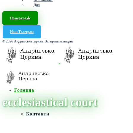
Діти
Пожертва ⛪️
Наш Телеграм
© 2026 Андріївська церква. Всі права захищені.
Головна
ecclesiastical court
Контакти
Головна
/
Новини
/
ecclesiastical court