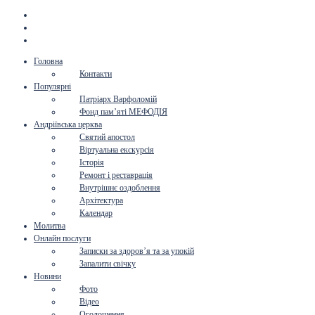
Головна
Контакти
Популярні
Патріарх Варфоломій
Фонд пам’яті МЕФОДІЯ
Андріївська церква
Святий апостол
Віртуальна екскурсія
Історія
Ремонт і реставрація
Внутрішнє оздоблення
Архітектура
Календар
Молитва
Онлайн послуги
Записки за здоров’я та за упокій
Запалити свічку
Новини
Фото
Відео
Оголошення