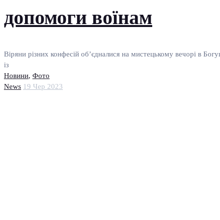
допомоги воїнам
Віряни різних конфесій об’єдналися на мистецькому вечорі в Богуш
із
Новини
,
Фото
News
19 Чер 2023