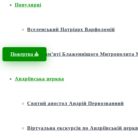
Популярні
Вселенський Патріарх Варфоломій
Пожертва ⛪️
Фонд пам’яті Блаженнішого Митрополит
Андріївська церква
Святий апостол Андрій Первозванний
Віртуальна екскурсія по Андріївській церкв