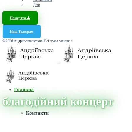
Діти
Пожертва ⛪️
Наш Телеграм
© 2026 Андріївська церква. Всі права захищені.
Головна
благодійний концерт
Контакти
Головна
/
Новини
/
благодійний концерт