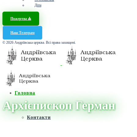
Діти
Пожертва ⛪️
Наш Телеграм
© 2026 Андріївська церква. Всі права захищені.
Головна
Архієпископ Герман
Контакти
Головна
/
Новини
/
Архієпископ Герман