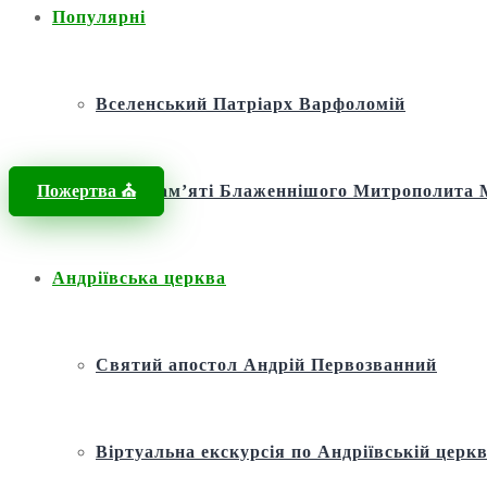
Популярні
Вселенський Патріарх Варфоломій
Пожертва ⛪️
Фонд пам’яті Блаженнішого Митрополит
Андріївська церква
Святий апостол Андрій Первозванний
Віртуальна екскурсія по Андріївській церкв