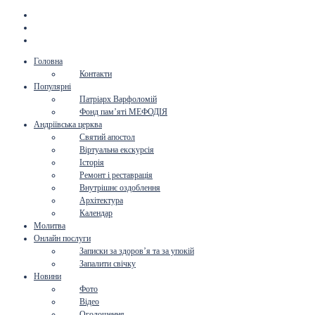
Головна
Контакти
Популярні
Патріарх Варфоломій
Фонд пам’яті МЕФОДІЯ
Андріївська церква
Святий апостол
Віртуальна екскурсія
Історія
Ремонт і реставрація
Внутрішнє оздоблення
Архітектура
Календар
Молитва
Онлайн послуги
Записки за здоров’я та за упокій
Запалити свічку
Новини
Фото
Відео
Оголошення