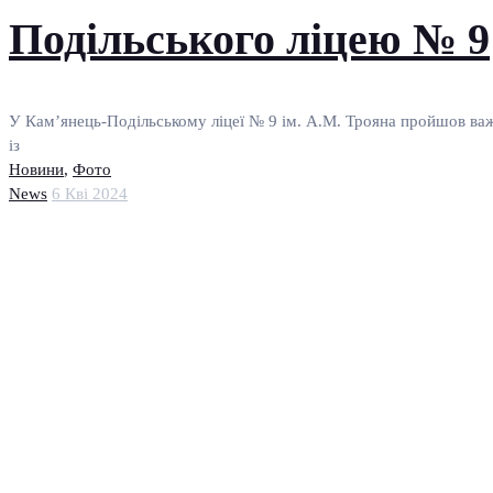
Подільського ліцею № 9
У Кам’янець-Подільському ліцеї № 9 ім. А.М. Трояна пройшов важ
із
Новини
,
Фото
News
6 Кві 2024