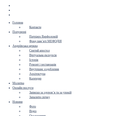
Головна
Контакти
Популярні
Патріарх Варфоломій
Фонд пам’яті МЕФОДІЯ
Андріївська церква
Святий апостол
Віртуальна екскурсія
Історія
Ремонт і реставрація
Внутрішнє оздоблення
Архітектура
Календар
Молитва
Онлайн послуги
Записки за здоров’я та за упокій
Запалити свічку
Новини
Фото
Відео
Оголошення