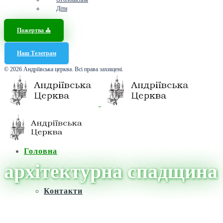
Діти
Пожертва ⛪️
Наш Телеграм
© 2026 Андріївська церква. Всі права захищені.
Головна
архітектурна спадщина
Контакти
Головна
/
Новини
/
архітектурна спадщина