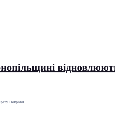
рнопільщині відновлюют
еркву Покрови...