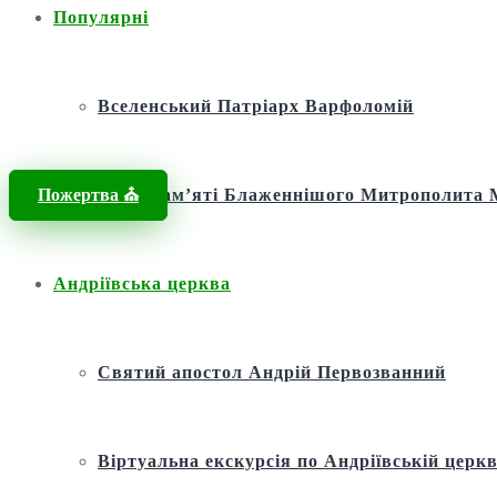
Популярні
Вселенський Патріарх Варфоломій
Пожертва ⛪️
Фонд пам’яті Блаженнішого Митрополит
Андріївська церква
Святий апостол Андрій Первозванний
Віртуальна екскурсія по Андріївській церкв