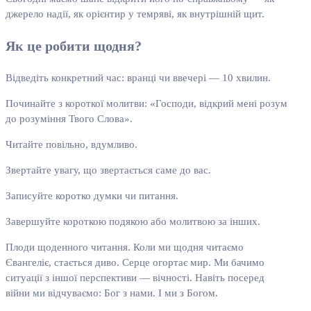
джерело надії, як орієнтир у темряві, як внутрішній щит.
Як це робити щодня?
Відведіть конкретний час: вранці чи ввечері — 10 хвилин.
Починайте з короткої молитви: «Господи, відкрий мені розум
до розуміння Твого Слова».
Читайте повільно, вдумливо.
Звертайте увагу, що звертається саме до вас.
Записуйте коротко думки чи питання.
Завершуйте короткою подякою або молитвою за інших.
Плоди щоденного читання. Коли ми щодня читаємо
Євангеліє, стається диво. Серце огортає мир. Ми бачимо
ситуації з іншої перспективи — вічності. Навіть посеред
війни ми відчуваємо: Бог з нами. І ми з Богом.