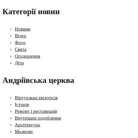
Категорії новин
Новини
Відео
Фото
Свята
Оголошення
Діти
Андріївська церква
Віртуальна екскурсія
Історія
Ремонт і реставрація
Внутрішнє оздоблення
Архітектура
Молитви