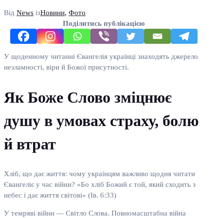
Від
News
із
Новини
,
Фото
Поділитись публікацією
У щоденному читанні Євангелія українці знаходять джерело
незламності, віри й Божої присутності.
Як Боже Слово зміцнює
душу в умовах страху, болю
й втрат
Хліб, що дає життя: чому українцям важливо щодня читати
Євангеліє у час війни? «Бо хліб Божий є той, який сходить з
небес і дає життя світові» (Ів. 6:33)
У темряві війни — Світло Слова. Повномасштабна війна