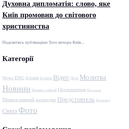
Духовна дипломатія: слово, яке
Київ промовив до світового
християнства
Поділитись публікацією Того вечора Київ...
Категорії
Молитва
Відео
News ENG
Історія
Історія
Діти
Новини
Оголошення
Новини з єпархій
Персоналі
Предстоятель
Православний календар
Проповіді
Фото
Свята