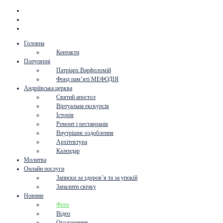
Головна
Контакти
Популярні
Патріарх Варфоломій
Фонд пам’яті МЕФОДІЯ
Андріївська церква
Святий апостол
Віртуальна екскурсія
Історія
Ремонт і реставрація
Внутрішнє оздоблення
Архітектура
Календар
Молитва
Онлайн послуги
Записки за здоров’я та за упокій
Запалити свічку
Новини
Фото
Відео
Оголошення