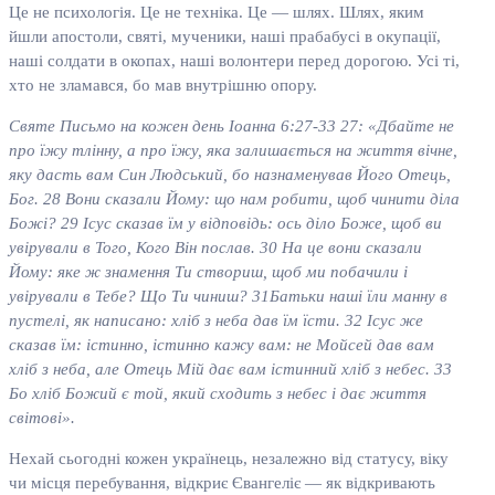
Це не психологія. Це не техніка. Це — шлях. Шлях, яким
йшли апостоли, святі, мученики, наші прабабусі в окупації,
наші солдати в окопах, наші волонтери перед дорогою. Усі ті,
хто не зламався, бо мав внутрішню опору.
Святе Письмо на кожен день Іоанна 6:27-33 27: «Дбайте не
про їжу тлінну, а про їжу, яка залишається на життя вічне,
яку дасть вам Син Людський, бо назнаменував Його Отець,
Бог. 28 Вони сказали Йому: що нам робити, щоб чинити діла
Божі? 29 Ісус сказав їм у відповідь: ось діло Боже, щоб ви
увірували в Того, Кого Він послав. 30 На це вони сказали
Йому: яке ж знамення Ти створиш, щоб ми побачили і
увірували в Тебе? Що Ти чиниш? 31Батьки наші їли манну в
пустелі, як написано: хліб з неба дав їм їсти. 32 Ісус же
сказав їм: істинно, істинно кажу вам: не Мойсей дав вам
хліб з неба, але Отець Мій дає вам істинний хліб з небес. 33
Бо хліб Божий є той, який сходить з небес і дає життя
світові».
Нехай сьогодні кожен українець, незалежно від статусу, віку
чи місця перебування, відкриє Євангеліє — як відкривають