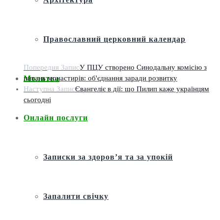
Православний церковний календар
Попередня Запис
У ПЦУ створено Синодальну комісію з
питань монастирів: об'єднання заради розвитку
Молитва
Наступна Запис
Євангеліє в дії: що Пилип каже українцям
сьогодні
Онлайн послуги
Записки за здоров’я та за упокій
Запалити свічку