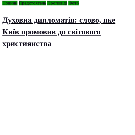
Новини
Предстоятель
Проповіді
Фото
Духовна дипломатія: слово, яке
Київ промовив до світового
християнства