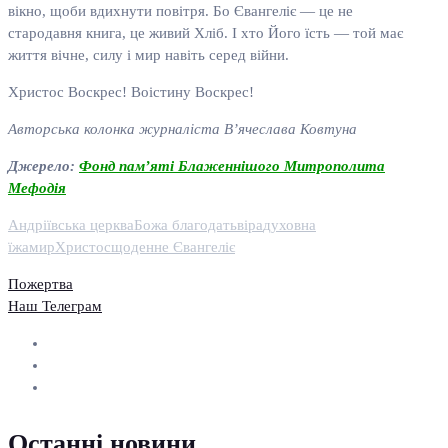
вікно, щоби вдихнути повітря. Бо Євангеліє — це не
стародавня книга, це живий Хліб. І хто Його їсть — той має
життя вічне, силу і мир навіть серед війни.
Христос Воскрес! Воістину Воскрес!
Авторська колонка журналіста В’ячеслава Ковтуна
Джерело:
Фонд пам’яті Блаженнішого Митрополита
Мефодія
Андріївська церква
Божа благодать
віра
духовна
їжа
мир
Христос
щоденне Євангеліє
Пожертва
Наш Телеграм
Останні новини