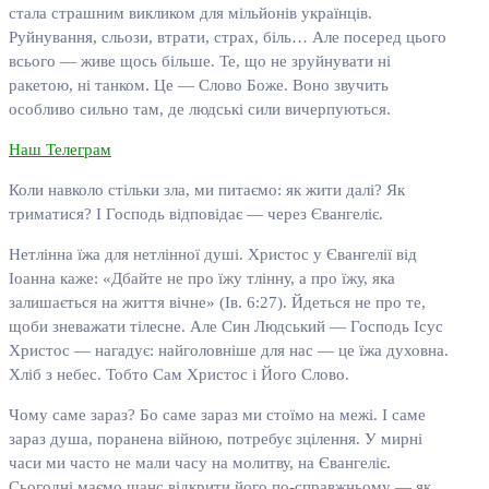
стала страшним викликом для мільйонів українців.
Руйнування, сльози, втрати, страх, біль… Але посеред цього
всього — живе щось більше. Те, що не зруйнувати ні
ракетою, ні танком. Це — Слово Боже. Воно звучить
особливо сильно там, де людські сили вичерпуються.
Наш Телеграм
Коли навколо стільки зла, ми питаємо: як жити далі? Як
триматися? І Господь відповідає — через Євангеліє.
Нетлінна їжа для нетлінної душі. Христос у Євангелії від
Іоанна каже: «Дбайте не про їжу тлінну, а про їжу, яка
залишається на життя вічне» (Ів. 6:27). Йдеться не про те,
щоби зневажати тілесне. Але Син Людський — Господь Ісус
Христос — нагадує: найголовніше для нас — це їжа духовна.
Хліб з небес. Тобто Сам Христос і Його Слово.
Чому саме зараз? Бо саме зараз ми стоїмо на межі. І саме
зараз душа, поранена війною, потребує зцілення. У мирні
часи ми часто не мали часу на молитву, на Євангеліє.
Сьогодні маємо шанс відкрити його по-справжньому — як