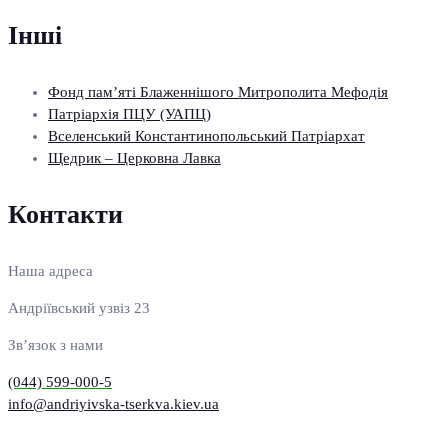
Інші
Фонд пам’яті Блаженнішого Митрополита Мефодія
Патріархія ПЦУ (УАПЦ)
Вселенський Константинопольський Патріархат
Щедрик – Церковна Лавка
Контакти
Наша адреса
Андріївський узвіз 23
Зв’язок з нами
(044) 599-000-5
info@andriyivska-tserkva.kiev.ua