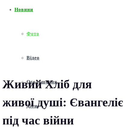
Новини
Фото
Відео
Живий Хліб для
Оголошення
живої душі: Євангеліє
Діти
під час війни