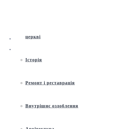
Віртуальна екскурсія по Андріївській
церкві
Історія
Ремонт і реставрація
Внутрішнє оздоблення
Архітектура