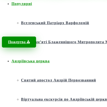
Популярні
Головна
/
Новини
/
Новини
/
Життя за Законом Божим і повага до К
Вселенський Патріарх Варфоломій
Пожертва ⛪️
Фонд пам’яті Блаженнішого Митрополит
Андріївська церква
Святий апостол Андрій Первозванний
Віртуальна екскурсія по Андріївській церкв