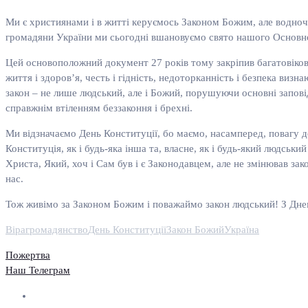
Ми є християнами і в житті керуємось Законом Божим, але водноча
громадяни України ми сьогодні вшановуємо свято нашого Основно
Цей основоположний документ 27 років тому закріпив багатовікові 
життя і здоров’я, честь і гідність, недоторканність і безпека ви
закон – не лише людський, але і Божий, порушуючи основні заповіді
справжнім втіленням беззаконня і брехні.
Ми відзначаємо День Конституції, бо маємо, насамперед, повагу до
Конституція, як і будь-яка інша та, власне, як і будь-який людсь
Христа, Який, хоч і Сам був і є Законодавцем, але не змінював за
нас.
Тож живімо за Законом Божим і поважаймо закон людський! З Днем
Віра
громадянство
День Конституції
Закон Божий
Україна
Пожертва
Наш Телеграм