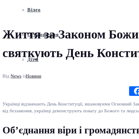
Відео
Життя за Законом Божим
Оголошення
святкують День Констит
Діти
Від
News
із
Новини
Українці відзначають День Конституції, вшановуючи Основний Зако
від беззаконня, українці демонструють повагу до Божого та людськ
Об’єднання віри і громадянст