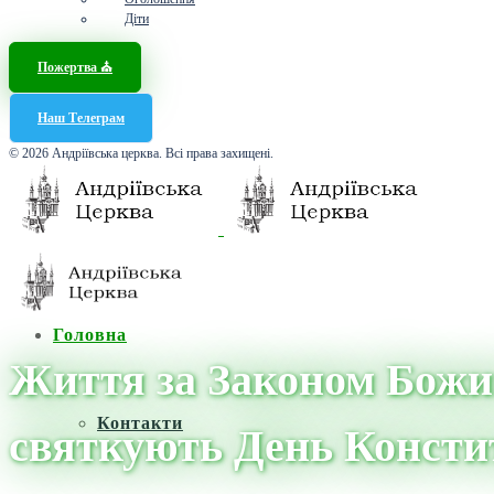
Діти
Пожертва ⛪️
Наш Телеграм
© 2026 Андріївська церква. Всі права захищені.
Головна
Життя за Законом Божим
Контакти
святкують День Констит