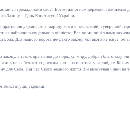
с ми є і громадянами своєї, Богом даної нам держави, тож маємо д
го Закону – День Конституції України.
прагнення українського народу жити в незалежній, суверенній, єдин
знаються найвищою соціальною цінністю. Все це ми нині з вами захищ
 Божі. Для нашого ворога де-факто закону як такого не існує, бо він
 закону, а також прагнення до порядку, миру, добра і благополуччя
кий закон, не є абсолютно досконалою – на противагу заповідям Божи
кону для Себе. Під час Свого земного життя Він виконував чинні на 
 Конституції, українці!