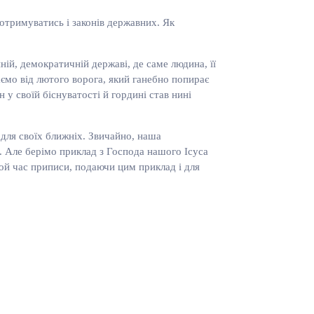
отримуватись і законів державних. Як
ій, демократичній державі, де саме людина, її
аємо від лютого ворога, який ганебно попирає
 у своїй біснуватості й гордині став нині
 для своїх ближніх. Звичайно, наша
м. Але берімо приклад з Господа нашого Ісуса
той час приписи, подаючи цим приклад і для