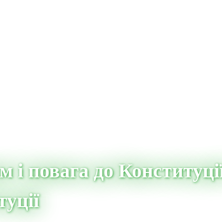
 і повага до Конституції
уції