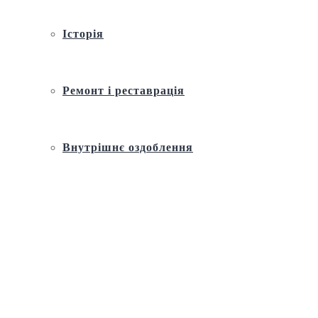
Історія
Ремонт і реставрація
Внутрішнє оздоблення
Архітектура
Православний церковний календар
Молитва