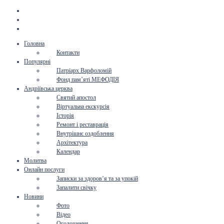
Головна
Контакти
Популярні
Патріарх Варфоломій
Фонд пам’яті МЕФОДІЯ
Андріївська церква
Святий апостол
Віртуальна екскурсія
Історія
Ремонт і реставрація
Внутрішнє оздоблення
Архітектура
Календар
Молитва
Онлайн послуги
Записки за здоров’я та за упокій
Запалити свічку
Новини
Фото
Відео
Оголошення