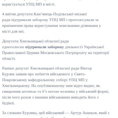
користується УПЦ МП в місті.
4 квітня депутати Кам’янець-Подільської міської
ради підтримали заборону УПЦ МП і проголосували за
припинення права користування земельними ділянками у
місті для неї.
Депутати Хмельницької обласної ради
одноголосно
підтримали заборону
діяльності Української
Православної Церкви Московського Патріархату на території
області.
Раніше депутат Хмельницької обласної ради Віктор
Бурлик заявив про побиття військового у Свято-
Покровському кафедральному соборі УПЦ МП у
Хмельницькому. На опублікованому ним відео видно, як
священник штовхає та б’є ногою чоловіка у військовій формі,
після чого разом з іншими військовими виводить його з
будівлі.
За словами Бурлика, цей військовий — Артур Ананьєв, який з