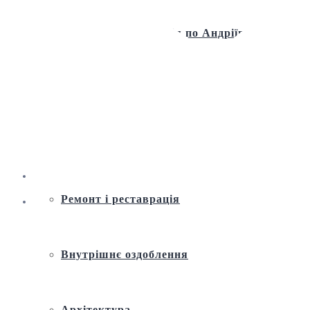
Віртуальна екскурсія по Андріївській
церкві
Історія
Ремонт і реставрація
Внутрішнє оздоблення
Архітектура