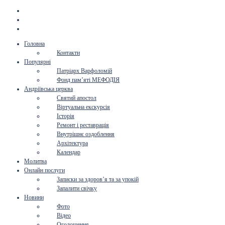
Головна
Контакти
Популярні
Патріарх Варфоломій
Фонд пам’яті МЕФОДІЯ
Андріївська церква
Святий апостол
Віртуальна екскурсія
Історія
Ремонт і реставрація
Внутрішнє оздоблення
Архітектура
Календар
Молитва
Онлайн послуги
Записки за здоров’я та за упокій
Запалити свічку
Новини
Фото
Відео
Оголошення