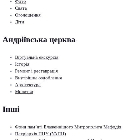
Фото
Свята
Оголошення
Діти
Андріївська церква
Віртуальна екскурсія
Історія
Ремонт і реставрація
Внутрішнє оздоблення
Архітектура
Молитви
Інші
Фонд пам’яті Блаженнішого Митрополита Мефодія
Патріархія ПЦУ (УАПЦ)