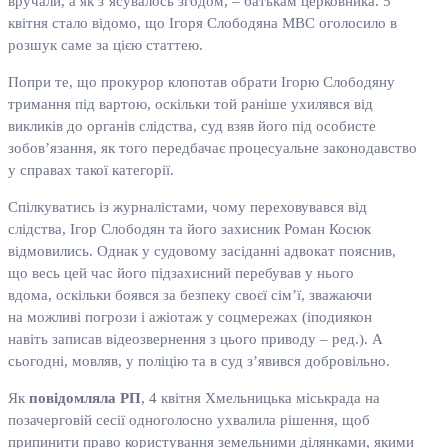
вручали, а як з’ясувалось згодом, – батькам церковника. 5
квітня стало відомо, що Ігоря Слободяна МВС оголосило в
розшук саме за цією статтею.
Попри те, що прокурор клопотав обрати Ігорю Слободяну
тримання під вартою, оскільки той раніше ухилявся від
викликів до органів слідства, суд взяв його під особисте
зобов’язання, як того передбачає процесуальне законодавство
у справах такої категорії.
Спілкуватись із журналістами, чому переховувався від
слідства, Ігор Слободян та його захисник Роман Косюк
відмовились. Однак у судовому засіданні адвокат пояснив,
що весь цей час його підзахисний перебував у нього
вдома, оскільки боявся за безпеку своєї сім’ї, зважаючи
на можливі погрози і ажіотаж у соцмережах (іподиякон
навіть записав відеозвернення з цього приводу – ред.). А
сьогодні, мовляв, у поліцію та в суд з’явився добровільно.
Як
повідомляла РП
, 4 квітня Хмельницька міськрада на
позачерговій сесії одноголосно ухвалила рішення, щоб
припинити право користування земельними ділянками, якими