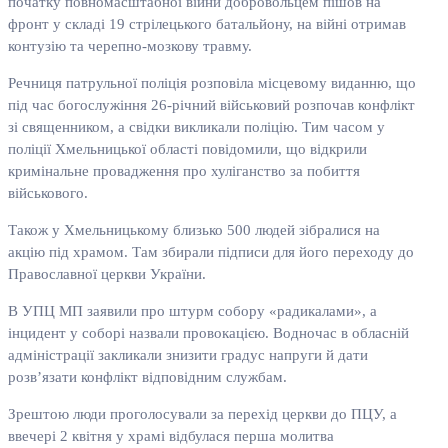
початку повномасштабної війни добровольцем пішов на
фронт у складі 19 стрілецького батальйону, на війні отримав
контузію та черепно-мозкову травму.
Речниця патрульної поліція розповіла місцевому виданню, що
під час богослужіння 26-річний військовий розпочав конфлікт
зі священником, а свідки викликали поліцію. Тим часом у
поліції Хмельницької області повідомили, що відкрили
кримінальне провадження про хуліганство за побиття
військового.
Також у Хмельницькому близько 500 людей зібралися на
акцію під храмом. Там збирали підписи для його переходу до
Православної церкви України.
В УПЦ МП заявили про штурм собору «радикалами», а
інцидент у соборі назвали провокацією. Водночас в обласній
адміністрації закликали знизити градус напруги й дати
розв’язати конфлікт відповідним службам.
Зрештою люди проголосували за перехід церкви до ПЦУ, а
ввечері 2 квітня у храмі відбулася перша молитва