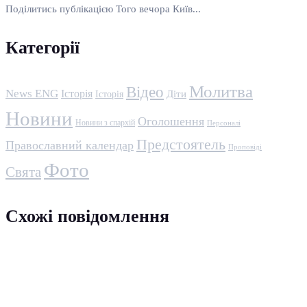
Поділитись публікацією Того вечора Київ...
Категорії
Молитва
Відео
News ENG
Історія
Історія
Діти
Новини
Оголошення
Новини з єпархій
Персоналі
Предстоятель
Православний календар
Проповіді
Фото
Свята
Схожі повідомлення