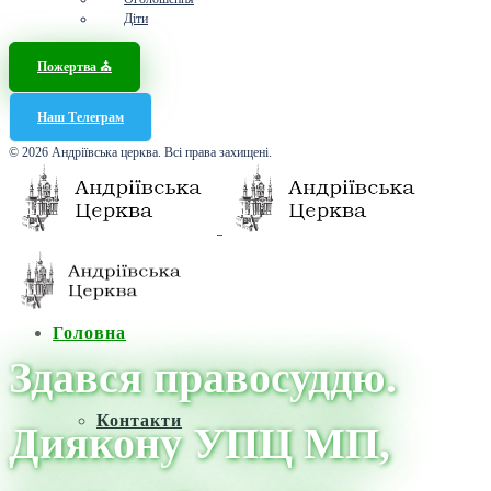
Діти
Пожертва ⛪️
Наш Телеграм
© 2026 Андріївська церква. Всі права захищені.
Головна
Здався правосуддю.
Контакти
Диякону УПЦ МП,