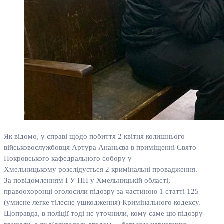
Як відомо, у справі щодо побиття 2 квітня колишнього
військовослужбовця Артура Ананьєва в приміщенні Свято-
Покровського кафедрального собору у
Хмельницькому розслідується 2 кримінальні провадження.
За повідомленням ГУ НП у Хмельницькій області,
правоохоронці оголосили підозру за частиною 1 статті 125
(умисне легке тілесне ушкодження) Кримінального кодексу.
Щоправда, в поліції тоді не уточнили, кому саме цю підозру