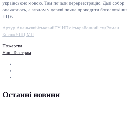
українською мовою. Там почали перереєстрацію. Далі собор
опечатають, а згодом у церкві почне проводити богослужіння
ПЦУ.
Артур Ананьєв
військовий
ГУ НП
міськрайонний суд
Роман
Косюк
УПЦ МП
Пожертва
Наш Телеграм
Останні новини