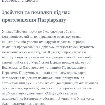
Православної Церкви
Здобутки та помилки під час
проголошення Патріархату
У нашої Церкви ніколи не було спокуси обрати
ізоляціоністський шлях церковного розвитку, ставши
ініціатором або учасником «другої паралельної родини
помісних православних Церков»6. Усвідомлюючи згубність
ізоляціоністського шляху, УАПЦ завжди просувалася в
іншому напрямку, намагаючись узгодити новий помісний
канонічний статус Української Церкви шляхом діалогу зі
Вселенським Патріархатом та іншими Православними
Церквами. Підсумовуючи події того часу, однак, варто
наголосити і на деяких помилках, яких припустив- ся
автокефальний рух. Як зазначають дослідники, таких помилок
було декілька, проте згадуючи сьогодні про них, ми маємо
пам’ятати, що відновлення УАПЦ відбувалося за
надзвичайних історичних обставин, й уникнути їх, на жаль,
було практично неможливо.