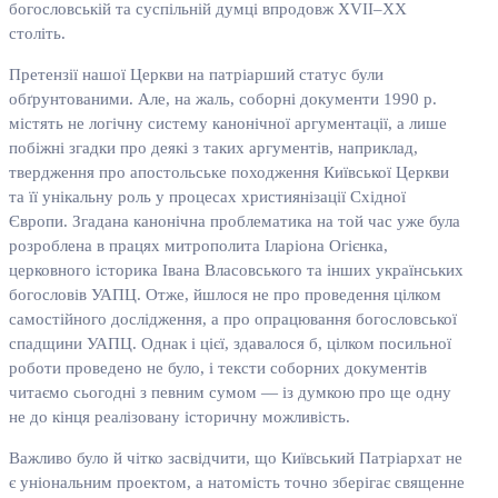
богословській та суспільній думці впродовж XVII–ХХ
століть.
Претензії нашої Церкви на патріарший статус були
обґрунтованими. Але, на жаль, соборні документи 1990 р.
містять не логічну систему канонічної аргументації, а лише
побіжні згадки про деякі з таких аргументів, наприклад,
твердження про апостольське походження Київської Церкви
та її унікальну роль у процесах християнізації Східної
Європи. Згадана канонічна проблематика на той час уже була
розроблена в працях митрополита Іларіона Огієнка,
церковного історика Івана Власовського та інших українських
богословів УАПЦ. Отже, йшлося не про проведення цілком
самостійного дослідження, а про опрацювання богословської
спадщини УАПЦ. Однак і цієї, здавалося б, цілком посильної
роботи проведено не було, і тексти соборних документів
читаємо сьогодні з певним сумом — із думкою про ще одну
не до кінця реалізовану історичну можливість.
Важливо було й чітко засвідчити, що Київський Патріархат не
є уніональним проектом, а натомість точно зберігає священне