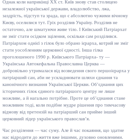
Однак коли наприкінці ХХ ст. Київ знову став столицею
незалежної української держави, владолюбство, лжа,
заздрість, підступ та зрада, що є абсолютно чужими вічному
Києву, оселилися тут. Гріх розділив Україну. Розділив не
остаточно, але шматуючи живе тіло. І Київський Патріархат
не зміг стати осідком зцілення, оскільки сам розділився.
Патріархом однієї з гілок було обрано ієрарха, котрий не зміг
стати уособленням церковної єдності. Інша гілка
проголошеного 1990 р. Київського Патріарха- ту —
Українська Автокефальна Православна Церква —
добровільно утрималася від возведення свого першоієрарха у
патріарший сан, аби не ускладнювати шляхи єднання та
канонічного визнання Української Церкви. Об’єднання цих
історичних гілок єдиного патріаршого центру не лише
можливе, а й нагально потрібне. Проте це об’єднання стане
можливим тоді, коли подібне мудре рішення про тимчасову
відмову від претензій на патріарший сан прийме інший
церковний лідер українського православ’я.
Час розділення — час суму. Але й час покаяння, що здатне
нас відродити до життя вже іншими, духовно оновленими.