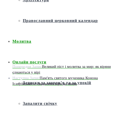
Православний церковний календар
Молитва
Онлайн послуги
Попередня Запис
Великий піст і молитва за мир: як віряни
єднаються у вірі
Наступна Запис
Пам'ять святого мученика Конона
Записки за здоров’я та за упокій
Ісаврійського: свідчення віри до кінця
Запалити свічку