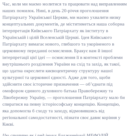
Час, коли ми маємо молитися та працювати над виправленням
наших помилок. Нині, в день 20-річчя проголошення
Патріархату Української Церкви, ми маємо ухвалити низку
концептуальних документів, де міститиметься наша соборна
інтерпретація Київського Патріархату як інституту в
Українській і цілій Вселенській Церкві. Ідея Київського
Патріархату вимагає нового, глибшого та укоріненого в
церковному переданні осмислення. Бракує нам й іншої
інтерпретації цієї ідеї — осмислення її в контексті проблеми
внутрішнього розділення України на схід та захід, як такої,
що здатна окреслити києвоцентричну структуру нашої
культурної та церковної єдності. Адже для того, щоби
здійснити своє історичне призначення — об’єднати під
омофором єдиного духовного батька Правобережну та
Лівобережну Україну, — проголошення Патріархату мало би
спиратися на певну історіософську концепцію. Концепцію,
яка допомогла б сходу та заходу, відмовившись від
регіональної самодостатності, пізнати своє давнє коріння у
Києві.
Цю статтю як і ряд інших Блаженніш
ий МЕФОДІ
Й,