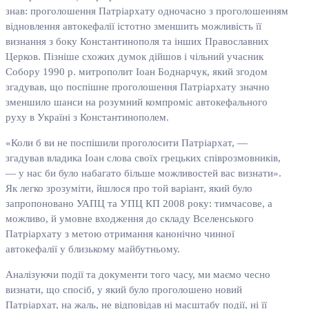
знав: проголошення Патріархату одночасно з проголошенням
відновлення автокефалії істотно зменшить можливість її
визнання з боку Константинополя та інших Православних
Церков. Пізніше схожих думок дійшов і чільний учасник
Собору 1990 р. митрополит Іоан Боднарчук, який згодом
згадував, що поспішне проголошення Патріархату значно
зменшило шанси на розумний компроміс автокефального
руху в Україні з Константинополем.
«Коли б ви не поспішили проголосити Патріархат, —
згадував владика Іоан слова своїх грецьких співрозмовників,
— у нас би було набагато більше можливостей вас визнати».
Як легко зрозуміти, йшлося про той варіант, який було
запропоновано УАПЦ та УПЦ КП 2008 року: тимчасове, а
можливо, й умовне входження до складу Вселенського
Патріархату з метою отримання канонічно чинної
автокефалії у близькому майбутньому.
Аналізуючи події та документи того часу, ми маємо чесно
визнати, що спосіб, у який було проголошено новий
Патріархат, на жаль, не відповідав ні масштабу події, ні її