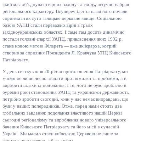
який має об’єднувати вірних заходу та сходу, штучно набрав
регіонального характеру. Всупереч ідеї та назві його почали
сприймати як суто галицьке церковне явище. Соціальною
базою УАПЦ стали переважно вірні в трьох
західноукраїнських областях. І саме там досить динамічно
постали головні єпархії УАПЦ, привласнення яких 1992 р.
стане новою метою Філарета — вже як ієрарха, котрий
створив за сприяння Президента Л. Кравчука УПЦ Київського
Патріархату.
У день святкування 20-річчя проголошення Патріархату, ми
маємо не лише чесно згадати про помилки та проблеми, а й
виробити шляхи їх подолання. І те, чого не було зроблено в
буремні роки становлення УАПЦ та української державності,
потрібно зробити сьогодні, коли у нас немає виправдань, що
були у наших попередників. Отже, перед нами стоять два
глобальних завдання: подолання властивого нашій Церкві
сьогодні регіоналізму та вироблення нового універсального
бачення Київського Патріархату та його місії в сучасній
Україні. Ми маємо стати київською Церквою не лише за
формальною назвою, а й за духом.