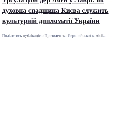
Урсула фон дер Ляєн у Лаврі: як
духовна спадщина Києва служить
культурній дипломатії України
Поділитись публікацією Президентка Європейської комісії...