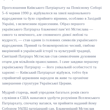
Проголошення Київського Патріархату на Помісному Соборі
5–6 червня 1990 р. відбувалося на хвилі національного
відродження та було сприйнято вірними, особливо в Західній
Україні, з величезним піднесенням. Образ першого
українського Патріарха блаженної пам’яті Мстислава —
сивого та немічного, але сповненого дієвої любові та
мудрості, — став одним із головних символів українського
відродження. Прямий та безкомпромісно чесний, глибоко
вкорінений в українській історії та культурній традиції,
Святіший Патріарх Мстислав став символічним духовним
отцем для мільйонів православних. І саме завдяки першому
українському Патріарху — його унікальній особистості та
харизмі — Київський Патріархат відбувся, тобто був
сприйнятий церковним народом як живе та органічне
завершення структури Української Церкви.
Мудрий старець, який упродовж багатьох років свого
служіння в США намагався здобути розуміння Вселенського
Патріархату, спочатку вагався, чи прийняти наданий йому
Собором УАПЦ патріарший сан. Блаженніший Мстислав