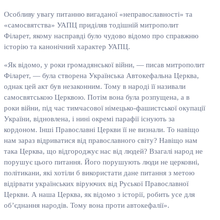
Особливу увагу питанню вигаданої «неправославності» та
«самосвятства» УАПЦ приділяв тодішній митрополит
Філарет, якому насправді було чудово відомо про справжню
історію та канонічний характер УАПЦ.
«Як відомо, у роки громадянської війни, — писав митрополит
Філарет, — була створена Українська Автокефальна Церква,
однак цей акт був незаконним. Тому в народі її називали
самосвятською Церквою. Потім вона була розпущена, а в
роки війни, під час тимчасової німецько-фашистської окупації
України, відновлена, і нині окремі парафії існують за
кордоном. Інші Православні Церкви її не визнали. То навіщо
нам зараз відриватися від православного світу? Навіщо нам
така Церква, що відгороджує нас від людей? Взагалі народ не
порушує цього питання. Його порушують люди не церковні,
політикани, які хотіли б використати дане питання з метою
відірвати українських віруючих від Руської Православної
Церкви. А наша Церква, як відомо з історії, робить усе для
об’єднання народів. Тому вона проти автокефалії».