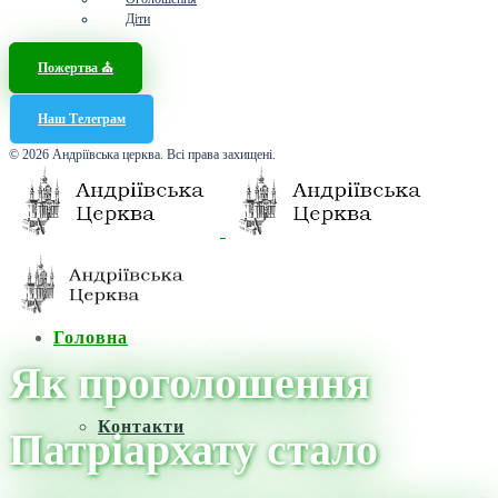
Діти
Пожертва ⛪️
Наш Телеграм
© 2026 Андріївська церква. Всі права захищені.
Головна
Як проголошення
Контакти
Патріархату стало