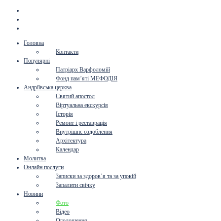
Головна
Контакти
Популярні
Патріарх Варфоломій
Фонд пам’яті МЕФОДІЯ
Андріївська церква
Святий апостол
Віртуальна екскурсія
Історія
Ремонт і реставрація
Внутрішнє оздоблення
Архітектура
Календар
Молитва
Онлайн послуги
Записки за здоров’я та за упокій
Запалити свічку
Новини
Фото
Відео
Оголошення