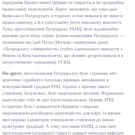
передання Православної Церкви та спирається на традиційну
православну еклезіологію. Варто зауважити, що сама ідея
Київського Патріархату історично осмислювалася не лише в
православному, а й в уніатському богословському контексті.
Тому, проголошуючи Патріархат УАПЦ, було надзвичайно
важливо дати чітку оцінку різним концепціям Патріархату —
починаючи від ідей Петра Могили і закінчуючи ідеєю
«Патріархату співпричастя» (тобто одночасного причастя з
Римом та Константинополем), що активно розроблювалася в
патріотичному середовищі УГКЦ.
По-друге
, проголошення Патріархату було стримано або
критично сприйнято багатьма вірними, вихованими в
консервативній традиції РПЦ. Однією з причин такого
ставлення, безумовно, було національне питання. Формально
кажучи про себе як про багатонаціональну Церкву, РПЦ
історично була і залишається Церквою з виразно
національною російською ідентичністю, для кліру та вірних
якої нерідко характерне упереджене ставлення до інших
культурних традицій. А тому постання УАПЦ, а тим паче
проголошення патріаршої гідності давньої київської кафедри