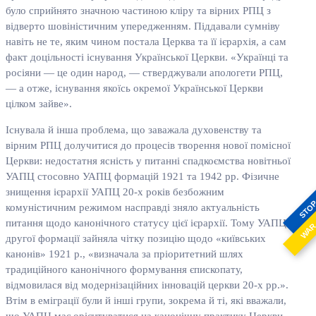
було сприйнято значною частиною кліру та вірних РПЦ з
відверто шовіністичним упередженням. Піддавали сумніву
навіть не те, яким чином постала Церква та її ієрархія, а сам
факт доцільності існування Української Церкви. «Українці та
росіяни — це один народ, — стверджували апологети РПЦ,
— а отже, існування якоїсь окремої Української Церкви
цілком зайве».
Існувала й інша проблема, що заважала духовенству та
вірним РПЦ долучитися до процесів творення нової помісної
Церкви: недостатня ясність у питанні спадкоємства новітньої
УАПЦ стосовно УАПЦ формацій 1921 та 1942 рр. Фізичне
знищення ієрархії УАПЦ 20-х років безбожним
STO
комуністичним режимом насправді зняло актуальність
питання щодо канонічного статусу цієї ієрархії. Тому УАПЦ
WA
другої формації зайняла чітку позицію щодо «київських
канонів» 1921 р., «визначала за пріоритетний шлях
традиційного канонічного формування єпископату,
відмовилася від модернізаційних інновацій церкви 20-х рр.».
Втім в еміграції були й інші групи, зокрема й ті, які вважали,