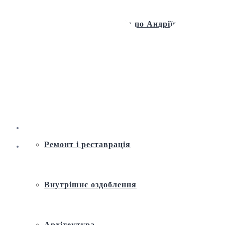
Віртуальна екскурсія по Андріївській
церкві
Історія
Ремонт і реставрація
Внутрішнє оздоблення
Архітектура