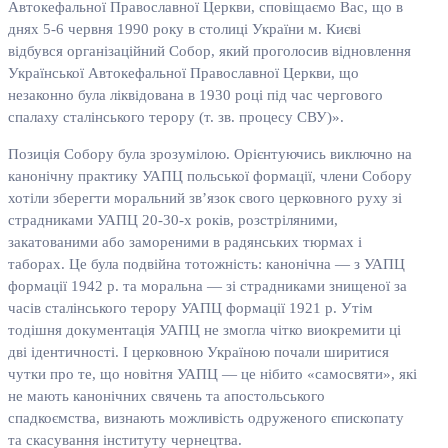
Автокефальної Православної Церкви, сповіщаємо Вас, що в
днях 5-6 червня 1990 року в столиці України м. Києві
відбувся організаційний Собор, який проголосив відновлення
Української Автокефальної Православної Церкви, що
незаконно була ліквідована в 1930 році під час чергового
спалаху сталінського терору (т. зв. процесу СВУ)».
Позиція Собору була зрозумілою. Орієнтуючись виключно на
канонічну практику УАПЦ польської формації, члени Собору
хотіли зберегти моральний зв’язок свого церковного руху зі
страдниками УАПЦ 20-30-х років, розстріляними,
закатованими або замореними в радянських тюрмах і
таборах. Це була подвійна тотожність: канонічна — з УАПЦ
формації 1942 р. та моральна — зі страдниками знищеної за
часів сталінського терору УАПЦ формації 1921 р. Утім
тодішня документація УАПЦ не змогла чітко виокремити ці
дві ідентичності. І церковною Україною почали ширитися
чутки про те, що новітня УАПЦ — це нібито «самосвяти», які
не мають канонічних свячень та апостольського
спадкоємства, визнають можливість одруженого єпископату
та скасування інституту чернецтва.