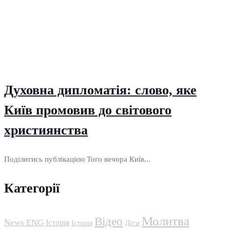
Духовна дипломатія: слово, яке
Київ промовив до світового
християнства
Поділитись публікацією Того вечора Київ...
Категорії
Молитва
Відео
News ENG
Історія
Історія
Діти