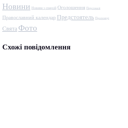
Новини
Оголошення
Новини з єпархій
Персоналі
Предстоятель
Православний календар
Проповіді
Фото
Свята
Схожі повідомлення