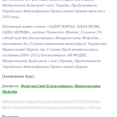
Митрополит Київськ
ий і всієї України, Предстоятел
ь
Української Автокефальної Православної Церкви
написав у
2010 році.
Публікацію взято з книги «ОДИН НАРОД, ОДНА МОВА,
ОДНА ЦЕРКВА», виданої Наталією Шевчук, Головою ГО
«Фонд пам’яті Блаженнішого Митрополита Мефодія»,
присвяченої до 25-річчя відновлення автокефалії Української
Православної Церкви та 15-річчя Предстоятельського
служіння (2000–2015) Блаженнішого МЕФОДІЯ,
Митрополита Київського і всієї України, Предстоятеля
Української Автокефальної Православної Церкви.
(Закінчення буде)
Джерело:
Фонд пам’яті Блаженнішого Митрополита
Мефодія
#Мефодій Кудряков
#Наталія Шевчук
#ПЦУ
#УАПЦ
#Фонд
Мефодія
автокефалія
Андріївська церква
церковні здобутки
Пожертва