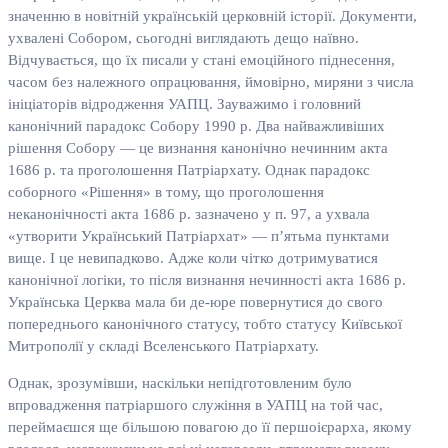
значенню в новітній українській церковній історії. Документи,
ухвалені Собором, сьогодні виглядають дещо наївно.
Відчувається, що їх писали у стані емоційного піднесення,
часом без належного опрацювання, ймовірно, миряни з числа
ініціаторів відродження УАПЦ. Зауважимо і головний
канонічний парадокс Собору 1990 р. Два найважливіших
рішення Собору — це визнання канонічно нечинним акта
1686 р. та проголошення Патріархату. Однак парадокс
соборного «Рішення» в тому, що проголошення
неканонічності акта 1686 р. зазначено у п. 97, а ухвала
«утворити Український Патріархат» — п’ятьма пунктами
вище. І це невипадково. Адже коли чітко дотримуватися
канонічної логіки, то після визнання нечинності акта 1686 р.
Українська Церква мала би де-юре повернутися до свого
попереднього канонічного статусу, тобто статусу Київської
Митрополії у складі Вселенського Патріархату.
Однак, зрозумівши, наскільки непідготовленим було
впровадження патріаршого служіння в УАПЦ на той час,
переймаєшся ще більшою повагою до її першоієрарха, якому