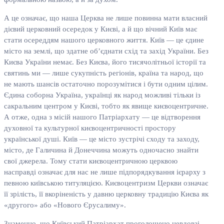
А це означає, що наша Церква не лише повинна мати власний
дієвий церковний осередок у Києві, а й що вічний Київ має
стати осереддям нашого церковного життя. Київ — це єдине
місто на землі, що здатне об’єднати схід та захід України. Без
Києва України немає. Без Києва, його тисячолітньої історії та
святинь ми — лише сукупність регіонів, країна та народ, що
не мають шансів остаточно порозумітися і бути одним цілим.
Єдина соборна Україна, українці як народ можливі тільки із
сакральним центром у Києві, тобто як явище києвоцентричне.
А отже, одна з місій нашого Патріархату — це відтворення
духовної та культурної києвоцентричності простору
української душі. Київ — це місто зустрічі сходу та заходу,
місто, де Галичина й Донеччина можуть одночасно знайти
свої джерела. Тому стати києвоцентричною церквою
насправді означає для нас не лише підпорядкування ієрарху з
певною київською титуляцією. Києвоцентризм Церкви означає
її зрілість, її вкоріненість у давню церковну традицію Києва як
«другого» або «Нового Єрусалиму».
Знаменно, що Київський Патріархат проголошено невдовзі