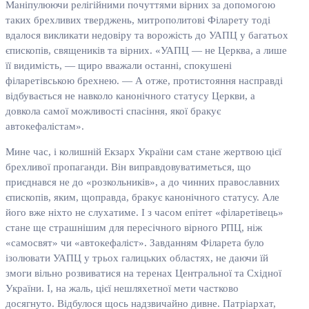
Маніпулюючи релігійними почуттями вірних за допомогою
таких брехливих тверджень, митрополитові Філарету тоді
вдалося викликати недовіру та ворожість до УАПЦ у багатьох
єпископів, священиків та вірних. «УАПЦ — не Церква, а лише
її видимість, — щиро вважали останні, спокушені
філаретівською брехнею. — А отже, протистояння насправді
відбувається не навколо канонічного статусу Церкви, а
довкола самої можливості спасіння, якої бракує
автокефалістам».
Мине час, і колишній Екзарх України сам стане жертвою цієї
брехливої пропаганди. Він виправдовуватиметься, що
приєднався не до «розкольників», а до чинних православних
єпископів, яким, щоправда, бракує канонічного статусу. Але
його вже ніхто не слухатиме. І з часом епітет «філаретівець»
стане ще страшнішим для пересічного вірного РПЦ, ніж
«самосвят» чи «автокефаліст». Завданням Філарета було
ізолювати УАПЦ у трьох галицьких областях, не даючи їй
змоги вільно розвиватися на теренах Центральної та Східної
України. І, на жаль, цієї нешляхетної мети частково
досягнуто. Відбулося щось надзвичайно дивне. Патріархат,