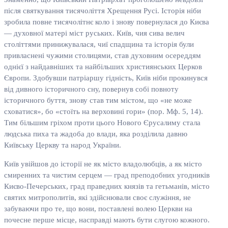
після святкування тисячоліття Хрещення Русі. Історія ніби
зробила повне тисячолітнє коло і знову повернулася до Києва
— духовної матері міст руських. Київ, чия сива велич
століттями принижувалася, чиї спадщина та історія були
привласнені чужими столицями, став духовним осереддям
однієї з найдавніших та найбільших християнських Церков
Європи. Здобувши патріаршу гідність, Київ ніби прокинувся
від дивного історичного сну, повернув собі повноту
історичного буття, знову став тим містом, що «не може
сховатися», бо «стоїть на верховині гори» (пор. Мф. 5, 14).
Тим більшим гріхом проти цього Нового Єрусалиму стала
людська пиха та жадоба до влади, яка розділила давню
Київську Церкву та народ України.
Київ увійшов до історії не як місто владолюбців, а як місто
смиренних та чистим серцем — град преподобних угодників
Києво-Печерських, град праведних князів та гетьманів, місто
святих митрополитів, які здійснювали своє служіння, не
забуваючи про те, що вони, поставлені волею Церкви на
почесне перше місце, насправді мають бути слугою кожного.