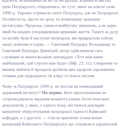
вдалося, незважаючи на всі ці негаразди, втримати високу
ідею Патріархату, спираючись, по суті, лише на власні сили.
1990 р. Україна отримала свого Патріарха, але не Патріархат.
Особистість, проте не зрілу та повноцінну церковну
інституцію. Пророка, символ майбутніх звершень, а не царя,
який би владно упорядковував церковне життя. Такого ж духу
та штибу були й наступні патріархи, які прикрасили собою
нашу новітню історію, — Святіший Патріарх Володимир та
Святіший Патріарх Димитрій, котрі здійснювали своє
служіння за євангельською заповіддю: «Хто між вами
найбільший, хай слугою вам буде» (Мф. 23, 11). Смирення та
вміння любити й прощати зробили цих ієрархів справжніми
отцями для підвладного їм кліру та їхньої пастви.
Чому ж Патріархат 1990 р. не постав як повноцінний
церковний інститут?
По-перше
, його проголошення не
супроводжувало видання концептуальних богословських
документів, у яких, з одного боку, містилося докладне
канонічне обґрунтування патріаршої гідності Київської
кафедри, а з другого — стисле критичне осмислення
концепцій Київського Патріархату, що існували в українській