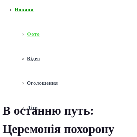
Новини
Фото
Відео
Оголошення
В останню путь:
Діти
Церемонія похорону