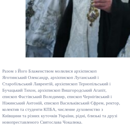
Разом з Його Блаженством молилися архієпископ
Яготинський Олександр, архієпископ Луганський і
Старобільський Лаврентій, архієпископ Тернопільський і
Бучацький Тихон, архієпископ Вишгородський Агапіт,
єпископ Фастівський Володимир, єпископ Чернігівський і
Ніжинський Антоній, єпископ Васильківський Єфрем, ректор,
колектив та студенти КПБА, численне духовенство з
Київщини та різних куточків України, рідні, близькі та друзі
новопреставленого Святослава Чокалюка.