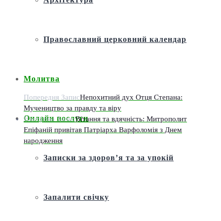
Православний церковний календар
Молитва
Попередня Запис
Непохитний дух Отця Степана:
Мучеництво за правду та віру
Онлайн послуги
Наступна Запис
Вітання та вдячність: Митрополит
Епіфаній привітав Патріарха Варфоломія з Днем
народження
Записки за здоров’я та за упокій
Запалити свічку