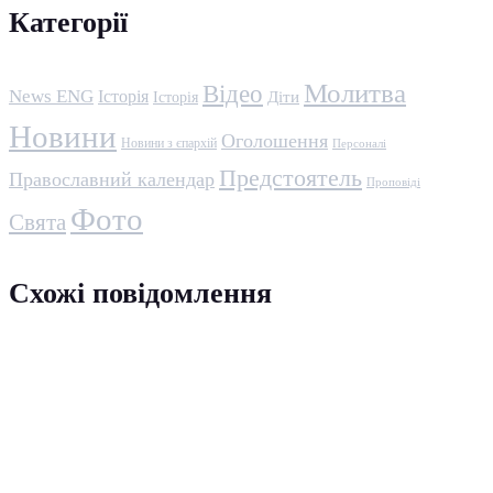
Категорії
Молитва
Відео
News ENG
Історія
Історія
Діти
Новини
Оголошення
Новини з єпархій
Персоналі
Предстоятель
Православний календар
Проповіді
Фото
Свята
Схожі повідомлення