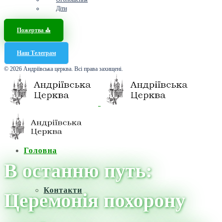
Діти
Пожертва ⛪️
Наш Телеграм
© 2026 Андріївська церква. Всі права захищені.
Головна
В останню путь:
Контакти
Церемонія похорону