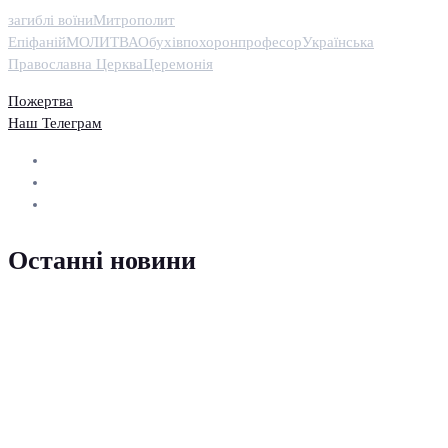
загиблі воїни
Митрополит
Епіфаній
МОЛИТВА
Обухів
похорон
професор
Українська
Православна Церква
Церемонія
Пожертва
Наш Телеграм
Останні новини