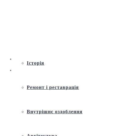
Віртуальна екскурсія по Андріївській
церкві
Історія
Ремонт і реставрація
Внутрішнє оздоблення
Архітектура