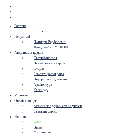
Головна
Контакти
Популярні
Патріарх Варфоломій
Фонд пам’яті МЕФОДІЯ
Андріївська церква
Святий апостол
Віртуальна екскурсія
Історія
Ремонт і реставрація
Внутрішнє оздоблення
Архітектура
Календар
Молитва
Онлайн послуги
Записки за здоров’я та за упокій
Запалити свічку
Новини
Фото
Відео
Оголошення