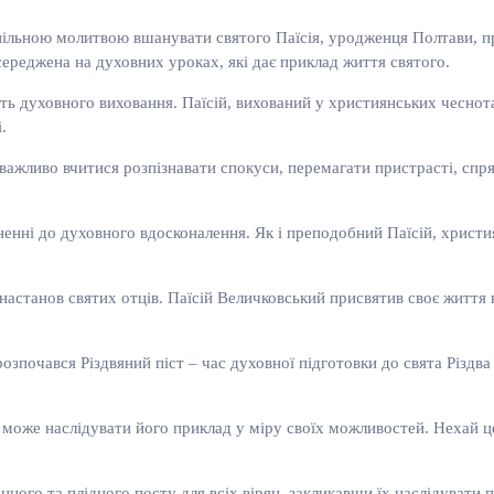
пільною молитвою вшанувати святого Паїсія, уродженця Полтави, пр
середжена на духовних уроках, які дає приклад життя святого.
 духовного виховання. Паїсій, вихований у християнських чеснотах
.
важливо вчитися розпізнавати спокуси, перемагати пристрасті, спря
ненні до духовного вдосконалення. Як і преподобний Паїсій, хрис
я настанов святих отців. Паїсій Величковський присвятив своє жит
озпочався Різдвяний піст – час духовної підготовки до свята Різдв
ас може наслідувати його приклад у міру своїх можливостей. Нехай 
ого та плідного посту для всіх вірян, закликавши їх наслідувати п