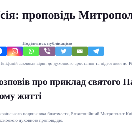
сія: проповідь Митропо
Поділитись публікацією
Епіфаній закликав вірян до духовного зростання та підготовки до Р
повів про приклад святого Па
кому житті
українського подвижника благочестя, Блаженнійший Митрополит Київ
із глибокою духовною проповіддю.