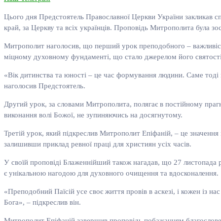
Цього дня Предстоятель Православної Церкви України закликав с
край, за Церкву та всіх українців. Проповідь Митрополита була зо
Митрополит наголосив, що перший урок преподобного – важливість
міцному духовному фундаменті, що стало джерелом його святості
«Вік дитинства та юності – це час формування людини. Саме тоді 
наголосив Предстоятель.
Другий урок, за словами Митрополита, полягає в постійному праг
виконання волі Божої, не зупиняючись на досягнутому.
Третій урок, який підкреслив Митрополит Епіфаній, – це значенн
залишивши приклад ревної праці для християн усіх часів.
У своїй проповіді Блаженнійший також нагадав, що 27 листопада р
є унікальною нагодою для духовного очищення та вдосконалення.
«Преподобний Паїсій усе своє життя провів в аскезі, і кожен із н
Бога», – підкреслив він.
Митрополит Епіфаній завершив проповідь побажанням благословенн