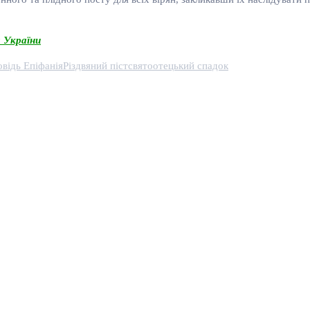
 України
відь Епіфанія
Різдвяний піст
святоотецький спадок