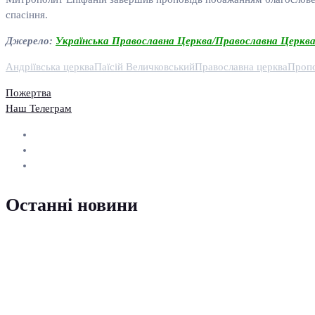
спасіння.
Джерело:
Українська Православна Церква/Православна Церква
Андріївська церква
Паїсій Величковський
Православна церква
Пропо
Пожертва
Наш Телеграм
Останні новини