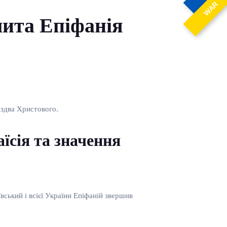
WAR
лита Епіфанія
іздва Христового.
їсія та значення
ський і всієї України Епіфаній звершив