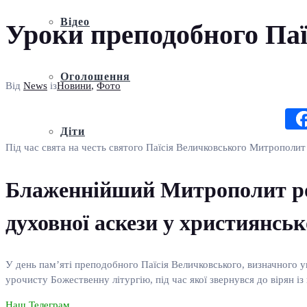
Відео
Уроки преподобного Паї
Оголошення
Від
News
із
Новини
,
Фото
Діти
Під час свята на честь святого Паїсія Величковського Митрополит 
Блаженнійший Митрополит роз
духовної аскези у християнсь
У день пам’яті преподобного Паїсія Величковського, визначного 
урочисту Божественну літургію, під час якої звернувся до вірян 
Наш Телеграм