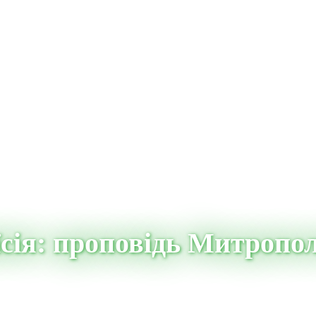
сія: проповідь Митропо
ь Митрополита Епіфанія