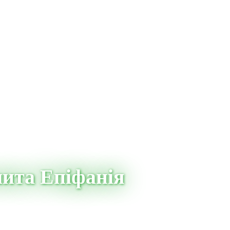
лита Епіфанія