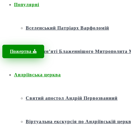
Популярні
Вселенський Патріарх Варфоломій
Пожертва ⛪️
Фонд пам’яті Блаженнішого Митрополит
Андріївська церква
Святий апостол Андрій Первозванний
Віртуальна екскурсія по Андріївській церкв