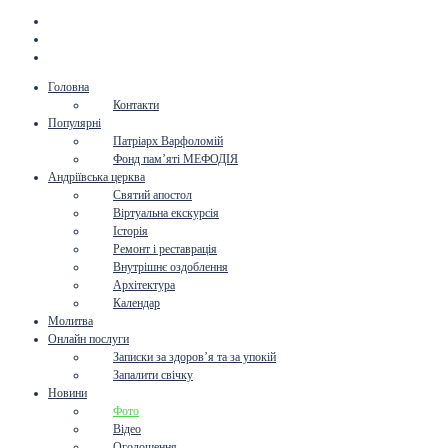
Головна
Контакти
Популярні
Патріарх Варфоломій
Фонд пам’яті МЕФОДІЯ
Андріївська церква
Святий апостол
Віртуальна екскурсія
Історія
Ремонт і реставрація
Внутрішнє оздоблення
Архітектура
Календар
Молитва
Онлайн послуги
Записки за здоров’я та за упокій
Запалити свічку
Новини
Фото
Відео
Оголошення