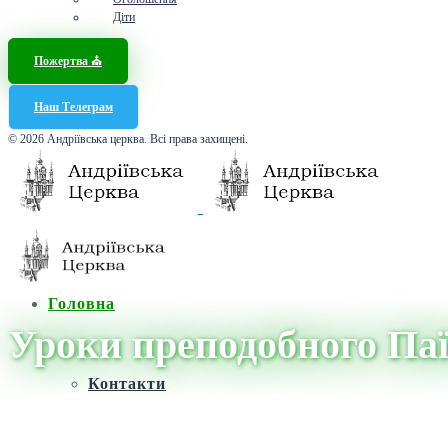
Діти
Пожертва ⛪️
Наш Телеграм
© 2026 Андріївська церква. Всі права захищені.
Головна
Уроки преподобного Паї
Контакти
Головна
/
Новини
/
Новини
/
Уроки преподобного Паїсія: проповід