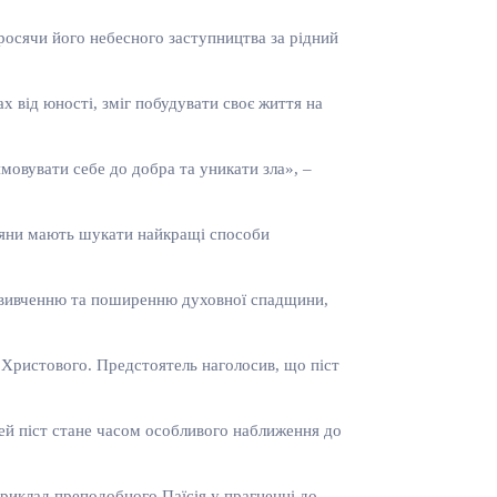
осячи його небесного заступництва за рідний
 від юності, зміг побудувати своє життя на
мовувати себе до добра та уникати зла», –
тияни мають шукати найкращі способи
тя вивченню та поширенню духовної спадщини,
а Христового. Предстоятель наголосив, що піст
цей піст стане часом особливого наближення до
риклад преподобного Паїсія у прагненні до