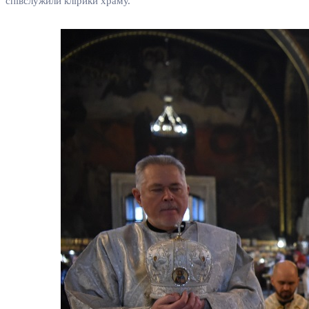
співслужили клірики храму.