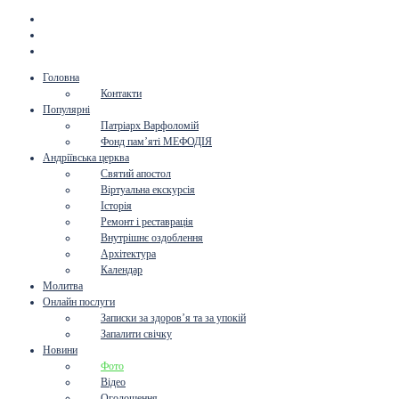
Головна
Контакти
Популярні
Патріарх Варфоломій
Фонд пам’яті МЕФОДІЯ
Андріївська церква
Святий апостол
Віртуальна екскурсія
Історія
Ремонт і реставрація
Внутрішнє оздоблення
Архітектура
Календар
Молитва
Онлайн послуги
Записки за здоров’я та за упокій
Запалити свічку
Новини
Фото
Відео
Оголошення