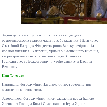
Згідно церковного уставу богослужіння в цей день
розпочинається з великих часів та зображальних. Після чого,
Святійший Патріарх Філарет звершив Велику вечірню, під
час якої читалися 13 паремій, уривки зі Священного Писання,
які розкривають зміст та значення події Хрещення
Господнього, та Божественну літургію святителя Василія
Великого.
Наш Телеграм
Наприкінці богослужіння Патріарх Філарет звершив чин
великого освячення води.
Завершилося богослужіння чином славлення перед іконою
Хрещення Господа Бога і Спаса нашого Ісуса Христа.