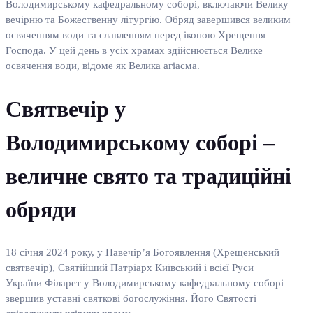
Володимирському кафедральному соборі, включаючи Велику
вечірню та Божественну літургію. Обряд завершився великим
освяченням води та славленням перед іконою Хрещення
Господа. У цей день в усіх храмах здійснюється Велике
освячення води, відоме як Велика агіасма.
Святвечір у
Володимирському соборі –
величне свято та традиційні
обряди
18 січня 2024 року, у Навечір’я Богоявлення (Хрещенський
святвечір), Святійший Патріарх Київський і всієї Руси
України Філарет у Володимирському кафедральному соборі
звершив уставні святкові богослужіння. Його Святості