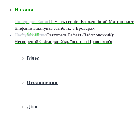
Новини
Попередня Запис
Пам'ять героїв: Блаженніший Митрополит
Епіфаній вшанував загиблих в Броварах
Фото
Наступна Запис
Святитель Рафаїл (Заборовський):
Нескорений Світлодар Українського Православ'я
Відео
Оголошення
Діти