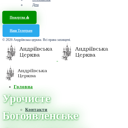
Діти
Пожертва ⛪️
Наш Телеграм
© 2026 Андріївська церква. Всі права захищені.
Головна
Урочисте
Контакти
Богоявленське