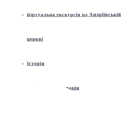
богослужіння та Велике освячення води: Святійший Патріарх
Філарет відзначив Хрещенський святвечір
Віртуальна екскурсія по Андріївській
церкві
Історія
Ремонт і реставрація
Внутрішнє оздоблення
Архітектура