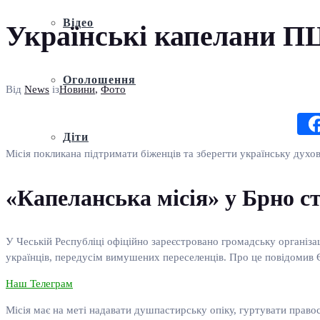
Відео
Українські капелани ПЦ
Оголошення
Від
News
із
Новини
,
Фото
Діти
Місія покликана підтримати біженців та зберегти українську духов
«Капеланська місія» у Брно с
У Чеській Республіці офіційно зареєстровано громадську організа
українців, передусім вимушених переселенців. Про це повідомив 
Наш Телеграм
Місія має на меті надавати душпастирську опіку, гуртувати право