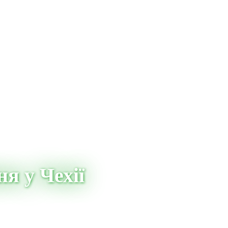
я у Чехії