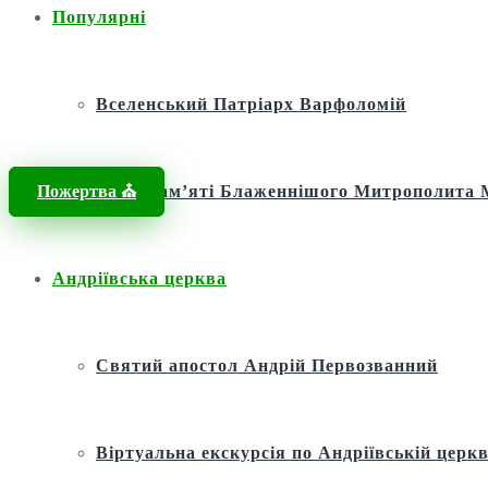
Популярні
Вселенський Патріарх Варфоломій
Пожертва ⛪️
Фонд пам’яті Блаженнішого Митрополит
Андріївська церква
Святий апостол Андрій Первозванний
Віртуальна екскурсія по Андріївській церкв