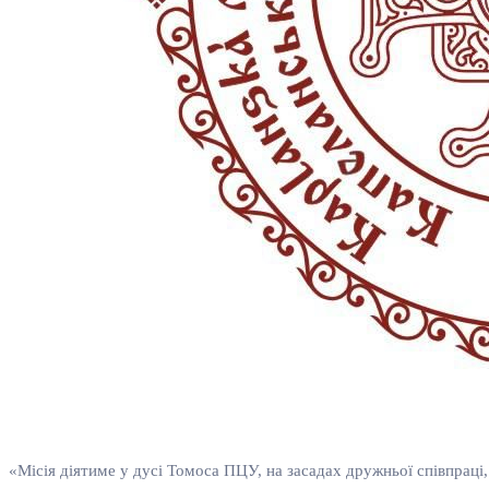
«Місія діятиме у дусі Томоса ПЦУ, на засадах дружньої співпраці,