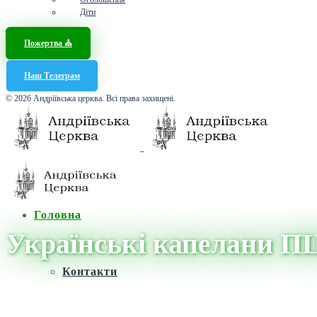
Діти
Пожертва ⛪️
Наш Телеграм
© 2026 Андріївська церква. Всі права захищені.
Головна
Українські капелани ПЦ
Контакти
Головна
/
Новини
/
Новини
/
Українські капелани ПЦУ розпочинают