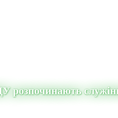
У розпочинають служінн
ь служіння у Чехії