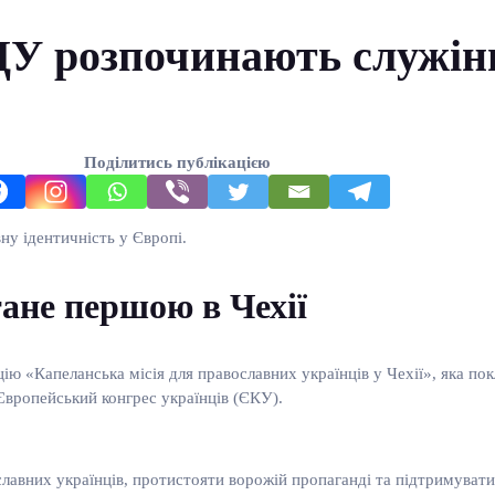
У розпочинають служінн
Поділитись публікацією
ну ідентичність у Європі.
тане першою в Чехії
цію «Капеланська місія для православних українців у Чехії», яка п
Європейський конгрес українців (ЄКУ).
славних українців, протистояти ворожій пропаганді та підтримувати 