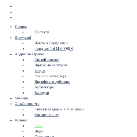
Головна
Контакти
Популярні
Патріарх Варфоломій
Фонд пам’яті МЕФОДІЯ
Андріївська церква
Святий апостол
Віртуальна екскурсія
Історія
Ремонт і реставрація
Внутрішнє оздоблення
Архітектура
Календар
Молитва
Онлайн послуги
Записки за здоров’я та за упокій
Запалити свічку
Новини
Фото
Відео
Оголошення