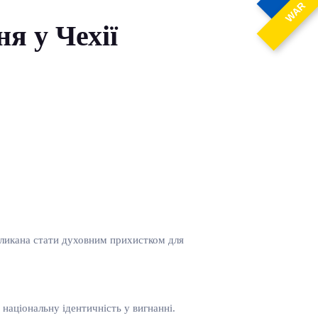
WAR
я у Чехії
окликана стати духовним прихистком для
національну ідентичність у вигнанні.