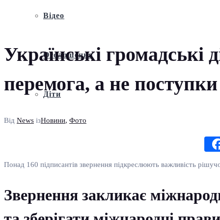
Відео
Українські громадські д
Оголошення
перемога, а не поступки
Діти
Від
News
із
Новини
,
Фото
Понад 160 підписантів звернення підкреслюють важливість рішучої
Звернення закликає міжнародн
та зберігати міжнародні прав