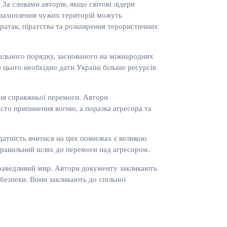
 За словами авторів, якщо світові лідери
и захоплення чужих територій можуть
бератак, піратства та розширення терористичних
бального порядку, заснованого на міжнародних
я цього необхідно дати Україні більше ресурсів
ння справжньої перемоги. Автори
сто припинення вогню, а поразка агресора та
здатність вчитися на цих помилках є великою
 правильний шлях до перемоги над агресором.
праведливий мир. Автори документу закликають
 безпеки. Вони закликають до спільної