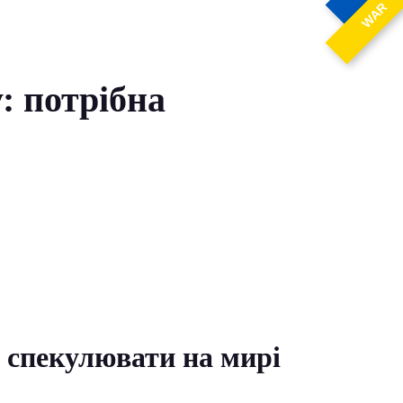
WAR
: потрібна
ї спекулювати на мирі