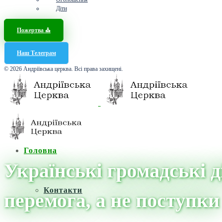
Діти
Пожертва ⛪️
Наш Телеграм
© 2026 Андріївська церква. Всі права захищені.
Головна
Українські громадські д
Контакти
перемога, а не поступки