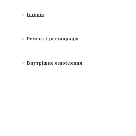
Історія
Ремонт і реставрація
Внутрішнє оздоблення
Архітектура
Православний церковний календар
Молитва