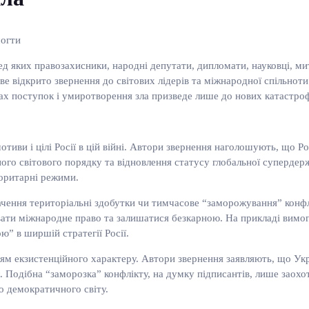
могти
ред яких правозахисники, народні депутати, дипломати, науковці, ми
ве відкрито звернення до світових лідерів та міжнародної спільноти
ах поступок і умиротворення зла призведе лише до нових катастроф
тиви і цілі Росії в цій війні. Автори звернення наголошують, що Ро
го світового порядку та відновлення статусу глобальної супердержа
торитарні режими.
начення територіальні здобутки чи тимчасове “заморожування” конф
ати міжнародне право та залишатися безкарною. На прикладі вимог
” в ширшій стратегії Росії.
нням екзистенційного характеру. Автори звернення заявляють, що У
тнє. Подібна “заморозка” конфлікту, на думку підписантів, лише заох
го демократичного світу.