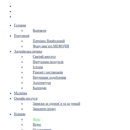
Головна
Контакти
Популярні
Патріарх Варфоломій
Фонд пам’яті МЕФОДІЯ
Андріївська церква
Святий апостол
Віртуальна екскурсія
Історія
Ремонт і реставрація
Внутрішнє оздоблення
Архітектура
Календар
Молитва
Онлайн послуги
Записки за здоров’я та за упокій
Запалити свічку
Новини
Фото
Відео
Оголошення