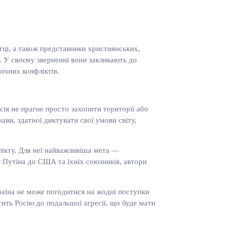
тці, а також представники християнських,
. У своєму зверненні вони закликають до
ічних конфліктів.
сія не прагне просто захопити території або
ви, здатної диктувати свої умови світу,
лікту. Для неї найважливіша мета —
 Путіна до США та їхніх союзників, автори
країна не може погодитися на жодні поступки
отить Росію до подальшої агресії, що буде мати