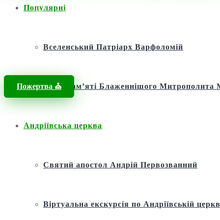
Популярні
Головна
/
Новини
/
Новини
/
Українські громадські діячі звертають
Вселенський Патріарх Варфоломій
Пожертва ⛪️
Фонд пам’яті Блаженнішого Митрополит
Андріївська церква
Святий апостол Андрій Первозванний
Віртуальна екскурсія по Андріївській церкв