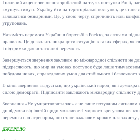
Головний акцент звернення зроблений на те, як поступки Росії, на
змушуватимуть Україну йти на територіальні поступки, це стане 
залишатися безкарними. Це, у свою чергу, спричинить нові конфлі
угруповань.
Натомість перемога України в боротьбі з Росією, за словами підп
правилах. Це дозволить покращити ситуацію в таких сферах, як сві
і підтримки для остаточної перемоги.
Завершується звернення закликом до міжнародної спільноти не доз
підкреслюють, що мир на умовах поступок буде лише тимчасовим і
побудова нових, справедливих умов для стабільного і безпечного м
В кінці звернення згадується, що український народ, як і демокра
силою демократії. Підписанти закликають міжнародну спільноту д
Звернення «Не умиротворяти зло» є не лише потужним сигналом д
до відмови від ілюзій щодо можливості мирного врегулювання конфл
перемоги над агресором, що стане важливим кроком для захисту де
ДЖЕРЕЛО