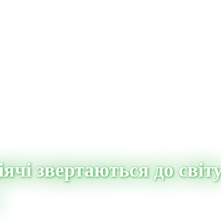
іячі звертаються до світу