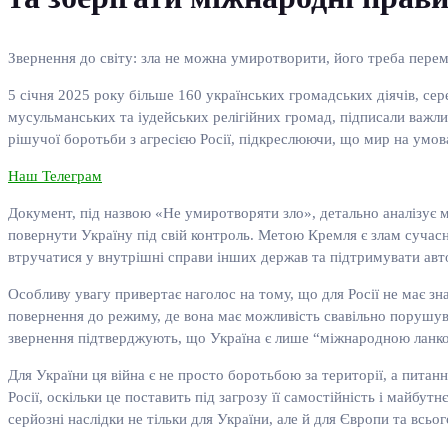
Звернення до світу: зла не можна умиротворити, його треба пере
5 січня 2025 року більше 160 українських громадських діячів, се
мусульманських та іудейських релігійних громад, підписали важли
рішучої боротьби з агресією Росії, підкреслюючи, що мир на умов
Наш Телеграм
Документ, під назвою «Не умиротворяти зло», детально аналізує мо
повернути Україну під свій контроль. Метою Кремля є злам сучасно
втручатися у внутрішні справи інших держав та підтримувати ав
Особливу увагу привертає наголос на тому, що для Росії не має з
повернення до режиму, де вона має можливість свавільно порушув
звернення підтверджують, що Україна є лише “міжнародною ланкою
Для України ця війна є не просто боротьбою за території, а пита
Росії, оскільки це поставить під загрозу її самостійність і майбу
серйозні наслідки не тільки для України, але й для Європи та всьо