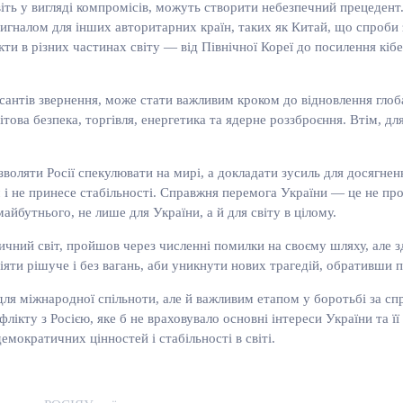
віть у вигляді компромісів, можуть створити небезпечний прецедент.
сигналом для інших авторитарних країн, таких як Китай, що спроб
кти в різних частинах світу — від Північної Кореї до посилення кі
исантів звернення, може стати важливим кроком до відновлення гло
това безпека, торгівля, енергетика та ядерне роззброєння. Втім, дл
воляти Росії спекулювати на мирі, а докладати зусиль для досягне
 не принесе стабільності. Справжня перемога України — це не про
айбутнього, не лише для України, а й для світу в цілому.
тичний світ, пройшов через численні помилки на своєму шляху, але 
іяти рішуче і без вагань, аби уникнути нових трагедій, обративши
ля міжнародної спільноти, але й важливим етапом у боротьбі за с
ікту з Росією, яке б не враховувало основні інтереси України та її
мократичних цінностей і стабільності в світі.