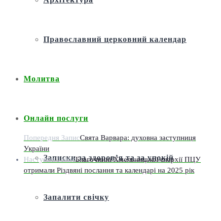
Православний церковний календар
Молитва
Онлайн послуги
Попередня Запис
Свята Варвара: духовна заступниця
України
Записки за здоров’я та за упокій
Наступна Запис
Благочинні Хмельницької єпархії ПЦУ
отримали Різдвяні послання та календарі на 2025 рік
Запалити свічку