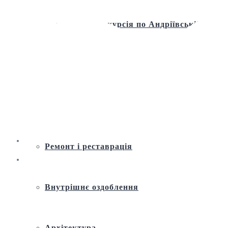
Віртуальна екскурсія по Андріївській
церкві
Історія
Ремонт і реставрація
Внутрішнє оздоблення
Архітектура