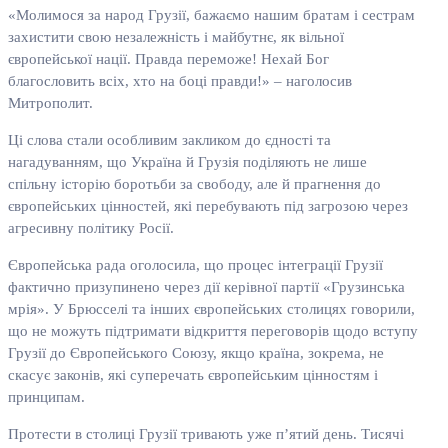
«Молимося за народ Грузії, бажаємо нашим братам і сестрам
захистити свою незалежність і майбутнє, як вільної
європейської нації. Правда переможе! Нехай Бог
благословить всіх, хто на боці правди!» – наголосив
Митрополит.
Ці слова стали особливим закликом до єдності та
нагадуванням, що Україна й Грузія поділяють не лише
спільну історію боротьби за свободу, але й прагнення до
європейських цінностей, які перебувають під загрозою через
агресивну політику Росії.
Європейська рада оголосила, що процес інтеграції Грузії
фактично призупинено через дії керівної партії «Грузинська
мрія». У Брюсселі та інших європейських столицях говорили,
що не можуть підтримати відкриття переговорів щодо вступу
Грузії до Європейського Союзу, якщо країна, зокрема, не
скасує законів, які суперечать європейським цінностям і
принципам.
Протести в столиці Грузії тривають уже п’ятий день. Тисячі