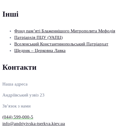
Інші
Фонд пам’яті Блаженнішого Митрополита Мефодія
Патріархія ПЦУ (УАПЦ)
Вселенський Константинопольський Патріархат
Щедрик – Церковна Лавка
Контакти
Наша адреса
Андріївський узвіз 23
Зв’язок з нами
(044) 599-000-5
info@andriyivska-tserkva.kiev.ua