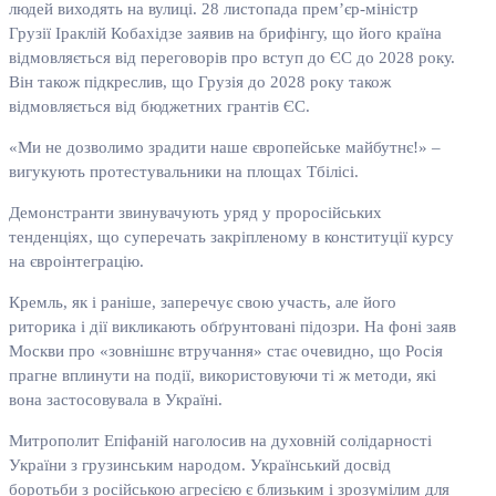
людей виходять на вулиці. 28 листопада прем’єр-міністр
Грузії Іраклій Кобахідзе заявив на брифінгу, що його країна
відмовляється від переговорів про вступ до ЄС до 2028 року.
Він також підкреслив, що Грузія до 2028 року також
відмовляється від бюджетних грантів ЄС.
«Ми не дозволимо зрадити наше європейське майбутнє!» –
вигукують протестувальники на площах Тбілісі.
Демонстранти звинувачують уряд у проросійських
тенденціях, що суперечать закріпленому в конституції курсу
на євроінтеграцію.
Кремль, як і раніше, заперечує свою участь, але його
риторика і дії викликають обґрунтовані підозри. На фоні заяв
Москви про «зовнішнє втручання» стає очевидно, що Росія
прагне вплинути на події, використовуючи ті ж методи, які
вона застосовувала в Україні.
Митрополит Епіфаній наголосив на духовній солідарності
України з грузинським народом. Український досвід
боротьби з російською агресією є близьким і зрозумілим для