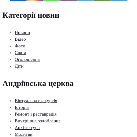
Категорії новин
Новини
Відео
Фото
Свята
Оголошення
Діти
Андріївська церква
Віртуальна екскурсія
Історія
Ремонт і реставрація
Внутрішнє оздоблення
Архітектура
Молитви