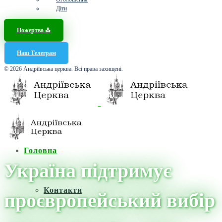
Діти
Пожертва ⛪️
Наш Телеграм
© 2026 Андріївська церква. Всі права захищені.
Головна
Україна підтримує
Контакти
проєвропейський вибір