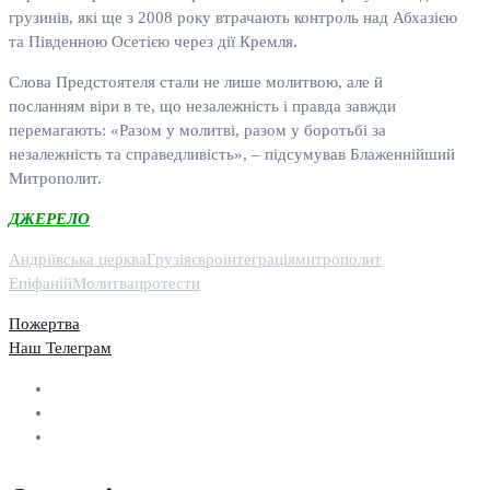
грузинів, які ще з 2008 року втрачають контроль над Абхазією
та Південною Осетією через дії Кремля.
Слова Предстоятеля стали не лише молитвою, але й
посланням віри в те, що незалежність і правда завжди
перемагають: «Разом у молитві, разом у боротьбі за
незалежність та справедливість», – підсумував Блаженнійший
Митрополит.
ДЖЕРЕЛО
Андріївська церква
Грузія
євроінтеграція
митрополит
Епіфаній
Молитва
протести
Пожертва
Наш Телеграм