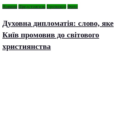
Новини
Предстоятель
Проповіді
Фото
Духовна дипломатія: слово, яке
Київ промовив до світового
християнства