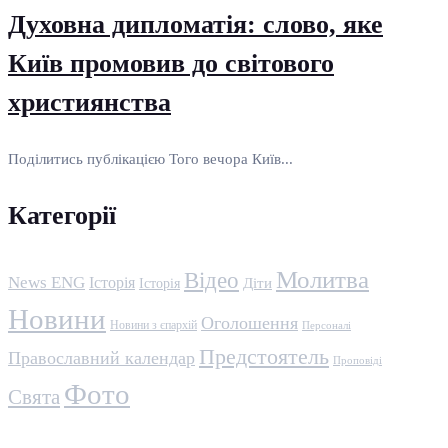
Духовна дипломатія: слово, яке
Київ промовив до світового
християнства
Поділитись публікацією Того вечора Київ...
Категорії
Молитва
Відео
News ENG
Історія
Історія
Діти
Новини
Оголошення
Новини з єпархій
Персоналі
Предстоятель
Православний календар
Проповіді
Фото
Свята