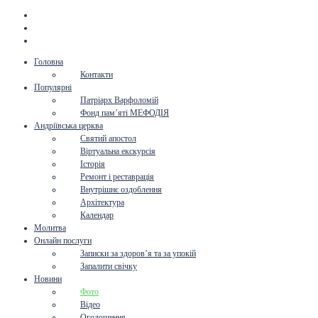
Головна
Контакти
Популярні
Патріарх Варфоломій
Фонд пам’яті МЕФОДІЯ
Андріївська церква
Святий апостол
Віртуальна екскурсія
Історія
Ремонт і реставрація
Внутрішнє оздоблення
Архітектура
Календар
Молитва
Онлайн послуги
Записки за здоров’я та за упокій
Запалити свічку
Новини
Фото
Відео
Оголошення