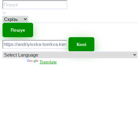
із
Копі
Powered by
Translate