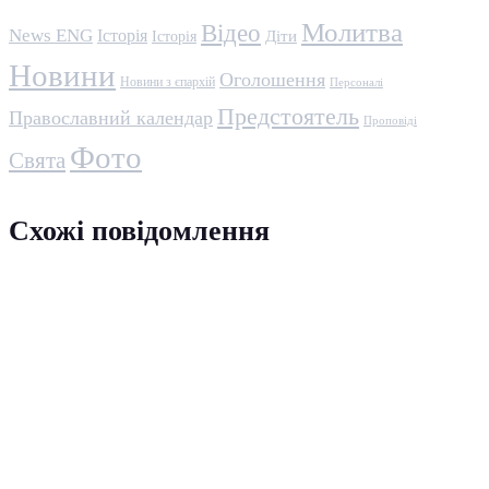
Молитва
Відео
News ENG
Історія
Історія
Діти
Новини
Оголошення
Новини з єпархій
Персоналі
Предстоятель
Православний календар
Проповіді
Фото
Свята
Схожі повідомлення