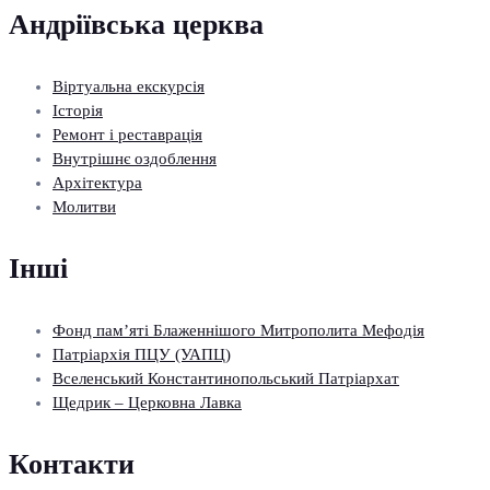
Андріївська церква
Віртуальна екскурсія
Історія
Ремонт і реставрація
Внутрішнє оздоблення
Архітектура
Молитви
Інші
Фонд пам’яті Блаженнішого Митрополита Мефодія
Патріархія ПЦУ (УАПЦ)
Вселенський Константинопольський Патріархат
Щедрик – Церковна Лавка
Контакти