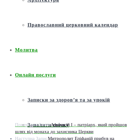
Православний церковний календар
Молитва
Онлайн послуги
Записки за здоров’я та за упокій
Попередня Запис
Афанасій I – патріарх, який пройшов
Запалити свічку
шлях від монаха до захисника Церкви
Наступна Запис
Митрополит Епіфаній прибув на