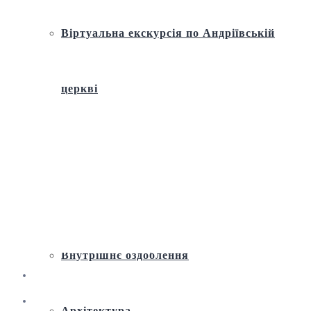
Віртуальна екскурсія по Андріївській
церкві
Історія
Ремонт і реставрація
Внутрішнє оздоблення
Архітектура