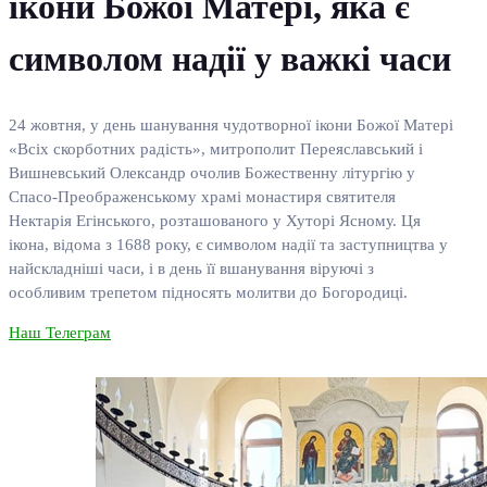
ікони Божої Матері, яка є
символом надії у важкі часи
24 жовтня, у день шанування чудотворної ікони Божої Матері
«Всіх скорботних радість», митрополит Переяславський і
Вишневський Олександр очолив Божественну літургію у
Спасо-Преображенському храмі монастиря святителя
Нектарія Егінського, розташованого у Хуторі Ясному. Ця
ікона, відома з 1688 року, є символом надії та заступництва у
найскладніші часи, і в день її вшанування віруючі з
особливим трепетом підносять молитви до Богородиці.
Наш Телеграм