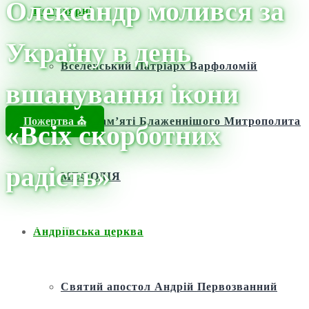
Олександр молився за
Популярні
Україну в день
Вселенський Патріарх Варфоломій
вшанування ікони
Пожертва ⛪️
Фонд пам’яті Блаженнішого Митрополита
«Всіх скорботних
радість»
МЕФОДІЯ
Головна
/
Новини
/
Новини
/
У монастирі святителя Нектарія
Андріївська церква
митрополит Олександр молився за Україну в день вшанування
ікони «Всіх скорботних радість»
Святий апостол Андрій Первозванний