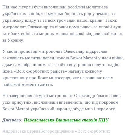
Під час літургії були виголошені особливі молитви за
українських воїнів, які мужньо боронять рідну землю, за
українську владу та за всіх громадян нашої країни. Також
митрополит Олександр та віряни помолились за упокій душ
загиблих воїнів та мирних мешканців, які віддали свої життя
за Україну.
У своїй проповіді митрополит Олександр підкреслив
важливість молитви перед іконою Божої Матері у часи війни,
адже саме віра допомагає знайти внутрішню силу та надію.
Ікона «Всіх скорботних радість» нагадує кожному
християнину про Боже милосердя, яке не залишає нас у
найважчі моменти життя.
На завершення літургії митрополит Олександр благословив
усіх присутніх, висловивши впевненість, що під покровом
Божої Матері український народ здобуде мир і перемогу.
Джерело:
Переяславсько-Вишневська єпархія ПЦУ
Андріївська церква
Богородиця
ікона «Всіх скорботних