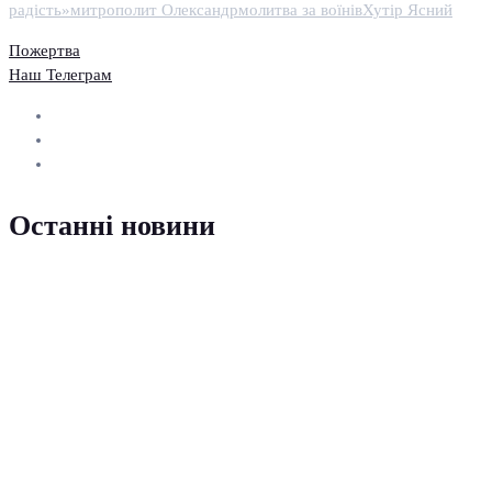
радість»
митрополит Олександр
молитва за воїнів
Хутір Ясний
Пожертва
Наш Телеграм
Останні новини