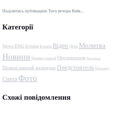
Поділитись публікацією Того вечора Київ...
Категорії
Молитва
Відео
News ENG
Історія
Історія
Діти
Новини
Оголошення
Новини з єпархій
Персоналі
Предстоятель
Православний календар
Проповіді
Фото
Свята
Схожі повідомлення