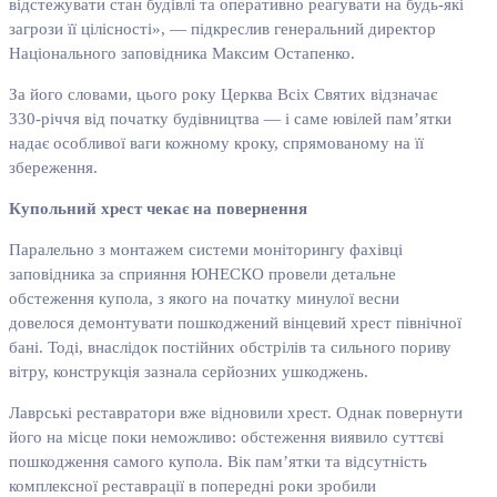
відстежувати стан будівлі та оперативно реагувати на будь-які
загрози її цілісності», — підкреслив генеральний директор
Національного заповідника Максим Остапенко.
За його словами, цього року Церква Всіх Святих відзначає
330-річчя від початку будівництва — і саме ювілей пам’ятки
надає особливої ваги кожному кроку, спрямованому на її
збереження.
Купольний хрест чекає на повернення
Паралельно з монтажем системи моніторингу фахівці
заповідника за сприяння ЮНЕСКО провели детальне
обстеження купола, з якого на початку минулої весни
довелося демонтувати пошкоджений вінцевий хрест північної
бані. Тоді, внаслідок постійних обстрілів та сильного пориву
вітру, конструкція зазнала серйозних ушкоджень.
Лаврські реставратори вже відновили хрест. Однак повернути
його на місце поки неможливо: обстеження виявило суттєві
пошкодження самого купола. Вік пам’ятки та відсутність
комплексної реставрації в попередні роки зробили