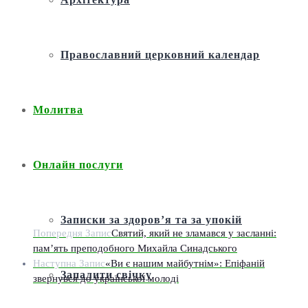
Православний церковний календар
Молитва
Онлайн послуги
Записки за здоров’я та за упокій
Попередня Запис
Святий, який не зламався у засланні:
пам’ять преподобного Михайла Синадського
Наступна Запис
«Ви є нашим майбутнім»: Епіфаній
Запалити свічку
звернувся до української молоді