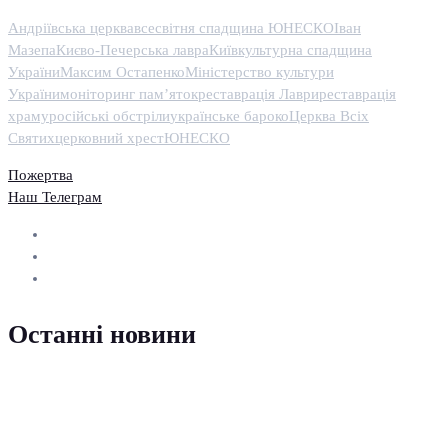
Андріївська церква
всесвітня спадщина ЮНЕСКО
Іван
Мазепа
Києво-Печерська лавра
Київ
культурна спадщина
України
Максим Остапенко
Міністерство культури
України
моніторинг пам’яток
реставрація Лаври
реставрація
храму
російські обстріли
українське бароко
Церква Всіх
Святих
церковний хрест
ЮНЕСКО
Пожертва
Наш Телеграм
Останні новини