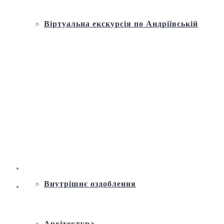
Віртуальна екскурсія по Андріївській
церкві
Історія
Ремонт і реставрація
Внутрішнє оздоблення
Архітектура