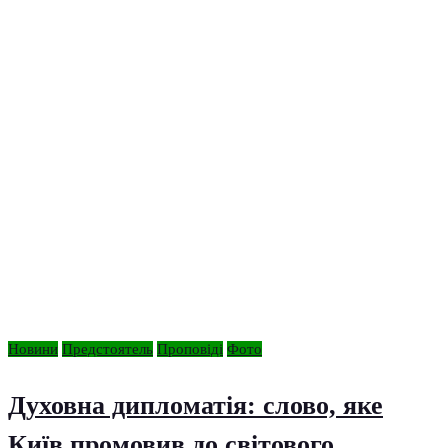
Новини
Предстоятель
Проповіді
Фото
Духовна дипломатія: слово, яке
Київ промовив до світового