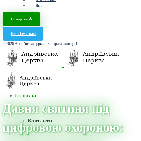
Діти
Пожертва ⛪️
Наш Телеграм
© 2026 Андріївська церква. Всі права захищені.
Головна
Давня святиня під
Контакти
цифровою охороною: