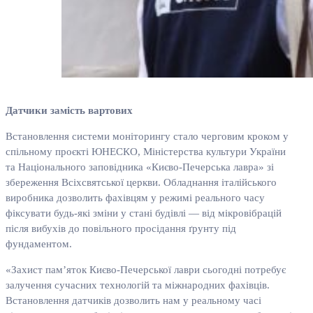
Датчики замість вартових
Встановлення системи моніторингу стало черговим кроком у
спільному проєкті ЮНЕСКО, Міністерства культури України
та Національного заповідника «Києво-Печерська лавра» зі
збереження Всіхсвятської церкви. Обладнання італійського
виробника дозволить фахівцям у режимі реального часу
фіксувати будь-які зміни у стані будівлі — від мікровібрацій
після вибухів до повільного просідання ґрунту під
фундаментом.
«Захист пам’яток Києво-Печерської лаври сьогодні потребує
залучення сучасних технологій та міжнародних фахівців.
Встановлення датчиків дозволить нам у реальному часі