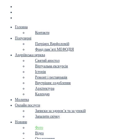
Головна
Контакти
Популярні
Патріарх Варфоломій
Фонд пам’яті МЕФОДІЯ
Андріївська церква
Святий апостол
Віртуальна екскурсія
Історія
Ремонт і реставрація
Внутрішнє оздоблення
Архітектура
Календар
Молитва
Онлайн послуги
Записки за здоров’я та за упокій
Запалити свічку
Новини
Фото
Відео
Оголошення