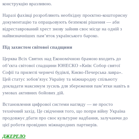
конструкцію вразливою.
Наразі фахівці розробляють необхідну проєктно-кошторисну
документацію та опрацьовують безпекові рішення — аби
відреставрований хрест знову зайняв своє місце на одній з
найвизначніших пам’яток українського бароко.
Під захистом світової спадщини
Церква Всіх Святих над Економічною брамою входить до
об’єкта світової спадщини ЮНЕСКО «Київ: Собор святої
Софії та прилеглі чернечі будівлі, Києво-Печерська лавра».
Цей статус зобов’язує Україну та міжнародну спільноту
докладати максимум зусиль для збереження пам’ятки навіть в
умовах активних бойових дій.
Встановлення цифрової системи нагляду — не просто
технічний захід. Це свідчення того, що попри війну Україна
продовжує дбати про своє культурне надбання, залучаючи до
цієї роботи провідних міжнародних партнерів.
ДЖЕРЕЛО