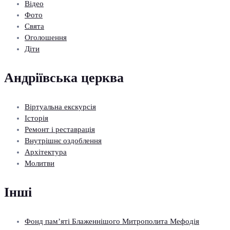
Відео
Фото
Свята
Оголошення
Діти
Андріївська церква
Віртуальна екскурсія
Історія
Ремонт і реставрація
Внутрішнє оздоблення
Архітектура
Молитви
Інші
Фонд пам’яті Блаженнішого Митрополита Мефодія