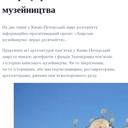
музейництва
На два тижні у Києво-Печерській лаврі розгорнуть
інформаційно-просвітницький проєкт «Лаврське
музейництво: перші десятиліття».
Практично всі архітектурні пам’ятки у Києво-Печерській
лаврі та чимало артефактів з фондів Заповідника пов’язані
з історією київського музейництва. Чи то зберігачами,
чи то істориками, або мистецтвознавцями, реставраторами,
архітекторами, діячами пам’яткоохоронного руху.