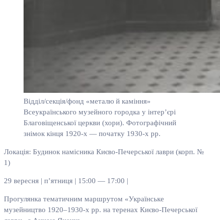
Відділ/секція/фонд «металю й каміння»
Всеукраїнського музейного городка у інтер’єрі
Благовіщенської церкви (хори). Фотографічний
знімок кінця 1920-х — початку 1930-х рр.
Локація: Будинок намісника Києво-Печерської лаври (корп. №
1)
29 вересня | п’ятниця | 15:00 — 17:00 |
Прогулянка тематичним маршрутом «Українське
музейництво 1920–1930-х рр. на теренах Києво-Печерської