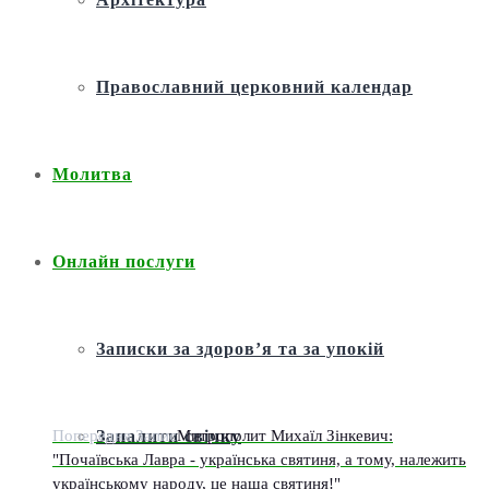
Православний церковний календар
Молитва
Онлайн послуги
Записки за здоров’я та за упокій
Попередня Запис
Митрополит Михаїл Зінкевич:
Запалити свічку
"Почаївська Лавра - українська святиня, а тому, належить
українському народу, це наша святиня!"