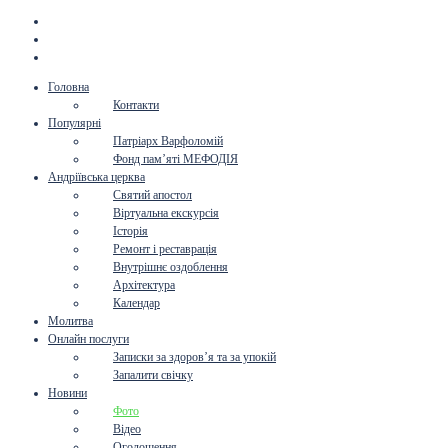
Головна
Контакти
Популярні
Патріарх Варфоломій
Фонд пам’яті МЕФОДІЯ
Андріївська церква
Святий апостол
Віртуальна екскурсія
Історія
Ремонт і реставрація
Внутрішнє оздоблення
Архітектура
Календар
Молитва
Онлайн послуги
Записки за здоров’я та за упокій
Запалити свічку
Новини
Фото
Відео
Оголошення