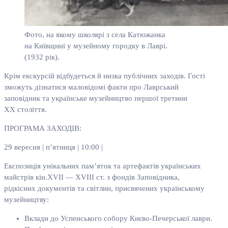
Фото, на якому школярі з села Катюжанка
на Київщині у музейному городку в Лаврі.
(1932 рік).
Крім екскурсій відбудеться й низка публічних заходів. Гості
зможуть дізнатися маловідомі факти про Лаврський
заповідник та українське музейництво першої третини
ХХ століття.
ПРОГРАМА ЗАХОДІВ:
29 вересня | п’ятниця | 10:00 |
Експозиція унікальних пам’яток та артефактів українських
майстрів кін.XVII — XVIII ст. з фондів Заповідника,
рідкісних документів та світлин, присвячених українському
музейництву:
Вклади до Успенського собору Києво-Печерської лаври.