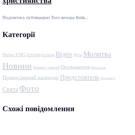
християнства
Поділитись публікацією Того вечора Київ...
Категорії
Молитва
Відео
News ENG
Історія
Історія
Діти
Новини
Оголошення
Новини з єпархій
Персоналі
Предстоятель
Православний календар
Проповіді
Фото
Свята
Схожі повідомлення