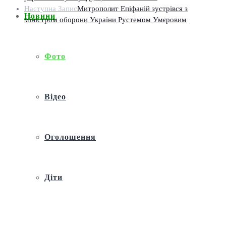
Наступна Запис
Митрополит Епіфаній зустрівся з
Новини
міністром оборони України Рустемом Умєровим
Фото
Відео
Оголошення
Діти