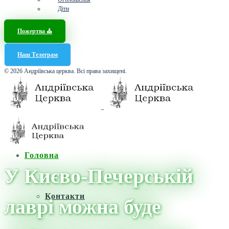
Діти
Пожертва ⛪️
Наш Телеграм
© 2026 Андріївська церква. Всі права захищені.
Головна
У Києво-Печерській
Контакти
лаврі можна буде