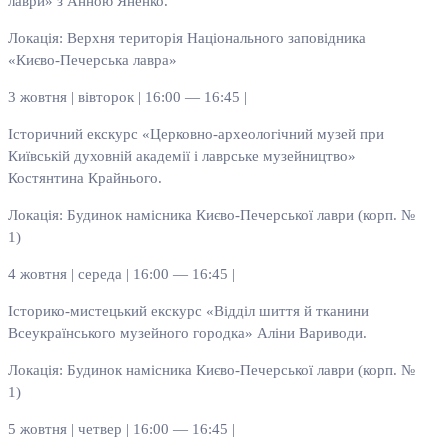
лаври» з Анною Яненко.
Локація: Верхня територія Національного заповідника
«Києво-Печерська лавра»
3 жовтня | вівторок | 16:00 — 16:45 |
Історичний екскурс «Церковно-археологічний музей при
Київській духовній академії і лаврське музейництво»
Костянтина Крайнього.
Локація: Будинок намісника Києво-Печерської лаври (корп. №
1)
4 жовтня | середа | 16:00 — 16:45 |
Історико-мистецький екскурс «Відділ шиття й тканини
Всеукраїнського музейного городка» Аліни Вариводи.
Локація: Будинок намісника Києво-Печерської лаври (корп. №
1)
5 жовтня | четвер | 16:00 — 16:45 |