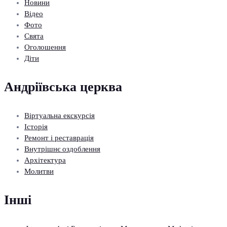
Новини
Відео
Фото
Свята
Оголошення
Діти
Андріївська церква
Віртуальна екскурсія
Історія
Ремонт і реставрація
Внутрішнє оздоблення
Архітектура
Молитви
Інші