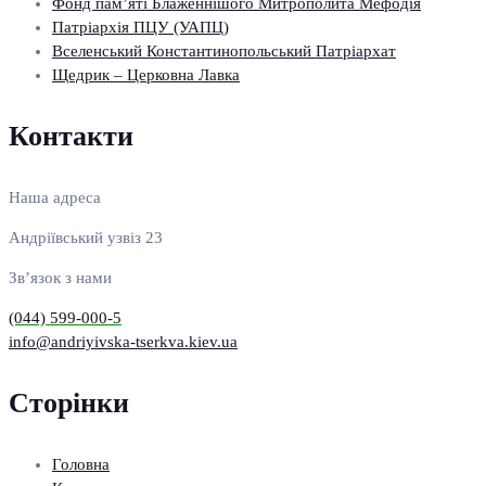
Фонд пам’яті Блаженнішого Митрополита Мефодія
Патріархія ПЦУ (УАПЦ)
Вселенський Константинопольський Патріархат
Щедрик – Церковна Лавка
Контакти
Наша адреса
Андріївський узвіз 23
Зв’язок з нами
(044) 599-000-5
info@andriyivska-tserkva.kiev.ua
Сторінки
Головна