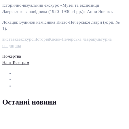
Історично-візуальний екскурс «Музеї та експозиції
Лаврського заповідника (1920–1930-ті рр.)» Анни Яненко.
Локація: Будинок намісника Києво-Печерської лаври (корп. №
1).
виставка
екскурсії
Історія
Києво-Печерська лавра
культурна
спадщина
Пожертва
Наш Телеграм
Останні новини