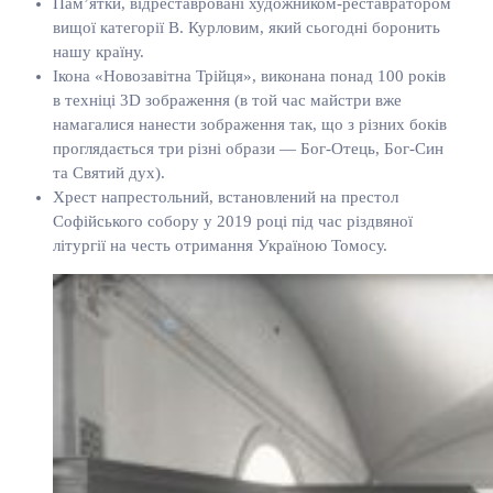
Пам’ятки, відреставровані художником-реставратором
вищої категорії В. Курловим, який сьогодні боронить
нашу країну.
Ікона «Новозавітна Трійця», виконана понад 100 років
в техніці 3D зображення (в той час майстри вже
намагалися нанести зображення так, що з різних боків
проглядається три різні образи — Бог-Отець, Бог-Син
та Святий дух).
Хрест напрестольний, встановлений на престол
Софійського собору у 2019 році під час різдвяної
літургії на честь отримання Україною Томосу.