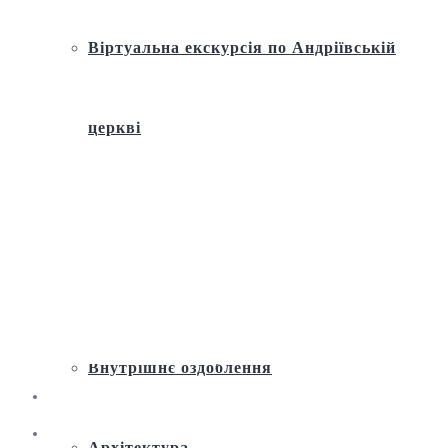
Віртуальна екскурсія по Андріївській
церкві
Історія
Ремонт і реставрація
Внутрішнє оздоблення
Архітектура