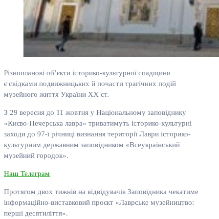
Різнопланові об’єкти історико-культурної спадщини
є свідками подвижницьких й почасти трагічних подій
музейного життя України ХХ ст.
З 29 вересня до 11 жовтня у Національному заповіднику
«Києво-Печерська лавра» триватимуть історико-культурні
заходи до 97‑ї річниці визнання території Лаври історико-
культурним державним заповідником «Всеукраїнський
музейний городок».
Наш Телеграм
Протягом двох тижнів на відвідувачів Заповідника чекатиме
інформаційно-виставковий проєкт «Лаврське музейництво:
перші десятиліття».