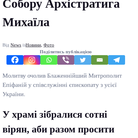
Собору Архістратига
Михаїла
Від
News
із
Новини
,
Фото
Поділитись публікацією
Молитву очолив Блаженнійший Митрополит
Епіфаній у співслужінні єпископату з усієї
України.
У храмі зібралися сотні
вірян, аби разом просити