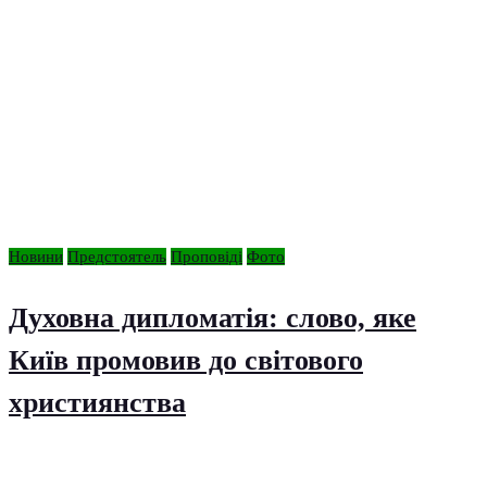
Новини
Предстоятель
Проповіді
Фото
Духовна дипломатія: слово, яке
Київ промовив до світового
християнства