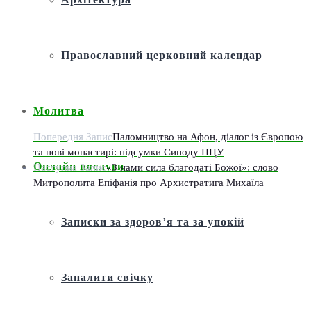
Православний церковний календар
Молитва
Попередня Запис
Паломництво на Афон, діалог із Європою
та нові монастирі: підсумки Синоду ПЦУ
Онлайн послуги
Наступна Запис
«З нами сила благодаті Божої»: слово
Митрополита Епіфанія про Архистратига Михаїла
Записки за здоров’я та за упокій
Запалити свічку