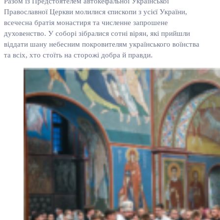
Разом із Предстоятелем автокефальної Української
Православної Церкви молилися єпископи з усієї України,
всечесна братія монастиря та численне запрошене
духовенство. У соборі зібралися сотні вірян, які прийшли
віддати шану небесним покровителям українського воїнства
та всіх, хто стоїть на сторожі добра й правди.