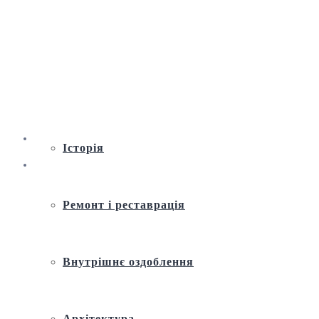
Віртуальна екскурсія по Андріївській
церкві
Історія
Ремонт і реставрація
Внутрішнє оздоблення
Архітектура