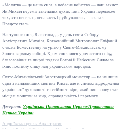
«Молитва — це наша сила, а небесне воїнство — наш захист.
Як Михаїл переміг занепалих духів, так і Україна переможе
тих, хто несе зло, ненависть і руйнування», — сказав
Предстоятель.
Наступного дня, 8 листопада, у день свята Собору
Архістратига Михаїла, Блаженнійший Митрополит Епіфаній
очолив Божественну літургію у Свято-Михайлівському
Золотоверхому соборі. Храм сповнився урочистого співу,
благоговіння та щирої подяки Богові й Небесним Силам за
їхню постійну опіку над українським народом.
Свято-Михайлівський Золотоверхий монастир — це не лише
одна з найдавніших святинь Києва, але й символ відродження
української духовності та стійкості віри, який нині знову став
місцем молитви за мир, справедливість і перемогу.
Джерело:
Українська Православна Церква/Православна
Церква України
Андріївська церква
Архістратиг