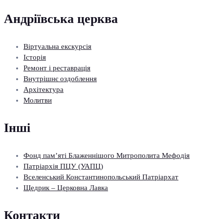
Андріївська церква
Віртуальна екскурсія
Історія
Ремонт і реставрація
Внутрішнє оздоблення
Архітектура
Молитви
Інші
Фонд пам’яті Блаженнішого Митрополита Мефодія
Патріархія ПЦУ (УАПЦ)
Вселенський Константинопольський Патріархат
Щедрик – Церковна Лавка
Контакти