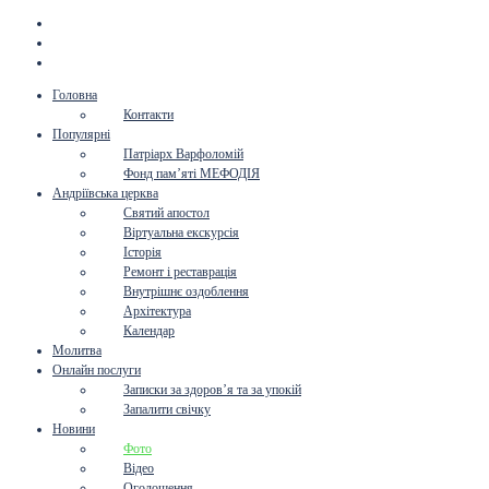
Головна
Контакти
Популярні
Патріарх Варфоломій
Фонд пам’яті МЕФОДІЯ
Андріївська церква
Святий апостол
Віртуальна екскурсія
Історія
Ремонт і реставрація
Внутрішнє оздоблення
Архітектура
Календар
Молитва
Онлайн послуги
Записки за здоров’я та за упокій
Запалити свічку
Новини
Фото
Відео
Оголошення