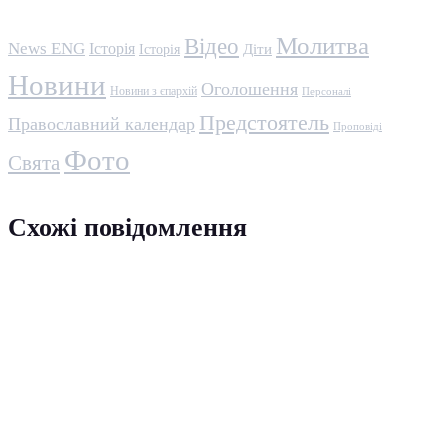
Молитва
Відео
News ENG
Історія
Історія
Діти
Новини
Оголошення
Новини з єпархій
Персоналі
Предстоятель
Православний календар
Проповіді
Фото
Свята
Схожі повідомлення