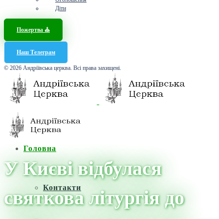
Діти
Пожертва ⛪️
Наш Телеграм
© 2026 Андріївська церква. Всі права захищені.
Головна
У Києві відбулася
Контакти
святкова літургія до