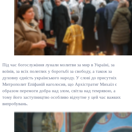
Під час богослужіння лунали молитви за мир в Україні, за
воїнів, за всіх полеглих у боротьбі за свободу, а також за
духовну єдність українського народу. У слові до присутніх
Митрополит Епіфаній наголосив, що Архістратиг Михаїл є
образом перемоги добра над злом, світла над темрявою, а
тому його заступництво особливо відчутне у цей час важких
випробувань.