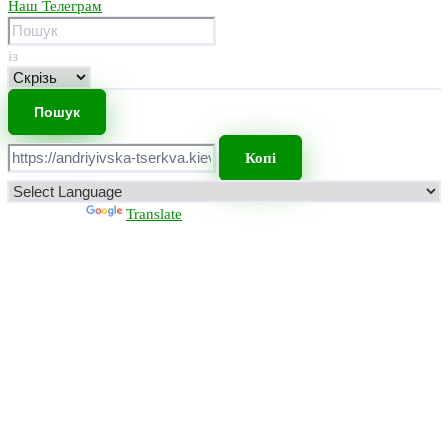
Наш Телеграм
із
Копі
Powered by
Translate