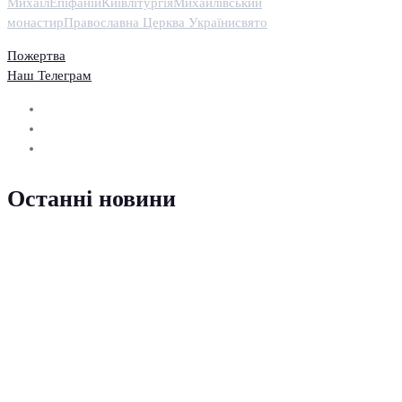
Михаїл
Епіфаній
Київ
літургія
Михайлівський
монастир
Православна Церква України
свято
Пожертва
Наш Телеграм
Останні новини