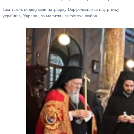
Там також подякували патріарху Варфоломію за підтримку
українців, України, за молитви, за тепло і любов.