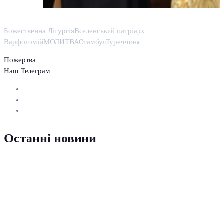
Божественна Літургія
Вселенський патріарх
Варфоломій
МОЛИТВА
Стамбул
Туреччина
Пожертва
Наш Телеграм
Останні новини