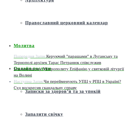
Православний церковний календар
Молитва
Попередня Запис
Керуючий "парашами" в Луганську та
Тернополі архізек Тарас Петранюк співслужив
Онлайн послуги
Блаженнішому Митрополиту Епіфанію у святковій літургії
на Волині
Наступна Запис
Чи перейменують УПЦ у РПЦ в Україні?
Суд воскресив скандальну справу
Записки за здоров’я та за упокій
Запалити свічку