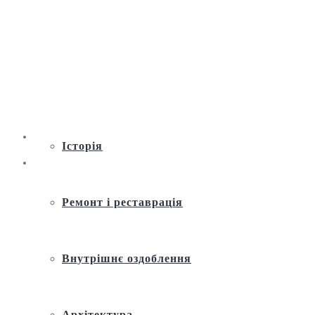
Віртуальна екскурсія по Андріївській
церкві
Історія
Ремонт і реставрація
Внутрішнє оздоблення
Архітектура