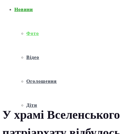
Новини
Фото
Відео
Оголошення
Діти
У храмі Вселенського
патріархату відбулось