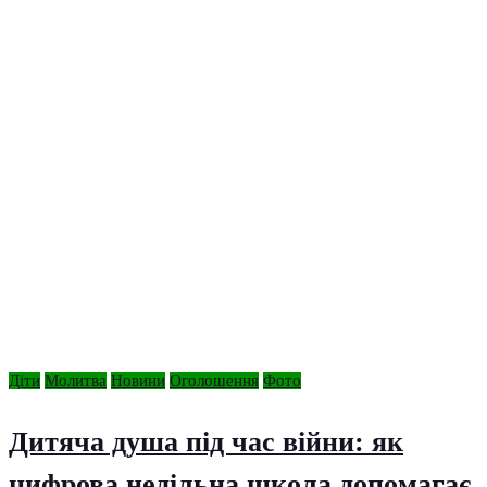
Діти
Молитва
Новини
Оголошення
Фото
Дитяча душа під час війни: як
цифрова недільна школа допомагає