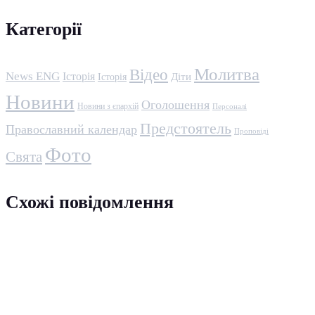
Категорії
Молитва
Відео
News ENG
Історія
Історія
Діти
Новини
Оголошення
Новини з єпархій
Персоналі
Предстоятель
Православний календар
Проповіді
Фото
Свята
Схожі повідомлення