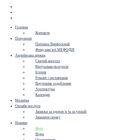
Головна
Контакти
Популярні
Патріарх Варфоломій
Фонд пам’яті МЕФОДІЯ
Андріївська церква
Святий апостол
Віртуальна екскурсія
Історія
Ремонт і реставрація
Внутрішнє оздоблення
Архітектура
Календар
Молитва
Онлайн послуги
Записки за здоров’я та за упокій
Запалити свічку
Новини
Фото
Відео
Оголошення