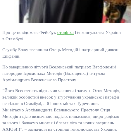
Про це повідомляє Фейсбук-
сторінка
Генконсульства України
в Стамбулі.
Службу Божу звершили Отець Методій і патріарший диякон
Епіфаній.
По завершенню літургії Вселенський патріарх Варфоломій
нагородив Ієромонаха Методія (Волощенка) титулом
Архімандрита Вселенського Престолу.
“Його Всесвятість відзначив чесноти і заслуги Отця Методія,
великий особистий внесок у згуртування української парафії
не тільки в Стамбулі, а й інших містах Туреччини.
Ми вітаємо Архімандрита Вселенського Престолу Отця
Методія з цією визначною подією, пишаємося, щиро радіємо
за нього і бажаємо многая і благая літа та нових звершень.
AXIOS!!!”, – зазначили на сторінці генконсульства України.