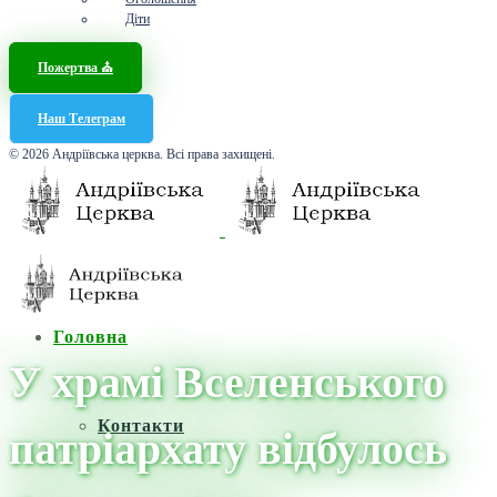
Діти
Пожертва ⛪️
Наш Телеграм
© 2026 Андріївська церква. Всі права захищені.
Головна
У храмі Вселенського
Контакти
патріархату відбулось