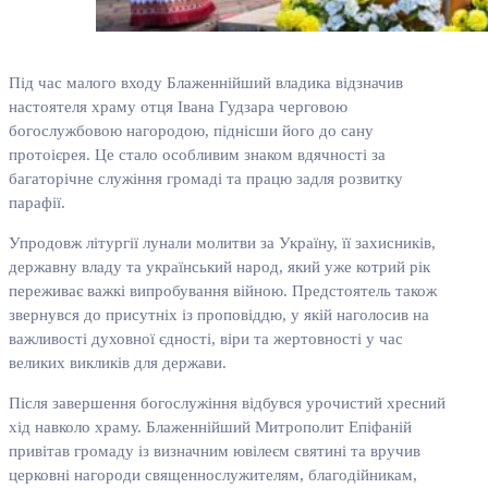
Під час малого входу Блаженнійший владика відзначив
настоятеля храму отця Івана Гудзара черговою
богослужбовою нагородою, піднісши його до сану
протоієрея. Це стало особливим знаком вдячності за
багаторічне служіння громаді та працю задля розвитку
парафії.
Упродовж літургії лунали молитви за Україну, її захисників,
державну владу та український народ, який уже котрий рік
переживає важкі випробування війною. Предстоятель також
звернувся до присутніх із проповіддю, у якій наголосив на
важливості духовної єдності, віри та жертовності у час
великих викликів для держави.
Після завершення богослужіння відбувся урочистий хресний
хід навколо храму. Блаженнійший Митрополит Епіфаній
привітав громаду із визначним ювілеєм святині та вручив
церковні нагороди священнослужителям, благодійникам,