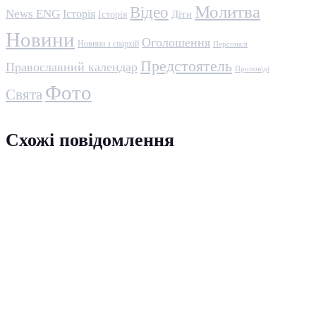
Молитва
Відео
News ENG
Історія
Історія
Діти
Новини
Оголошення
Новини з єпархій
Персоналі
Предстоятель
Православний календар
Проповіді
Фото
Свята
Схожі повідомлення