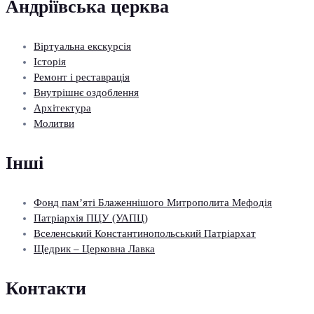
Андріївська церква
Віртуальна екскурсія
Історія
Ремонт і реставрація
Внутрішнє оздоблення
Архітектура
Молитви
Інші
Фонд пам’яті Блаженнішого Митрополита Мефодія
Патріархія ПЦУ (УАПЦ)
Вселенський Константинопольський Патріархат
Щедрик – Церковна Лавка
Контакти