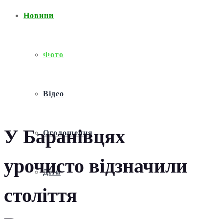
Новини
Фото
Відео
У Баранівцях
Оголошення
урочисто відзначили
Діти
століття