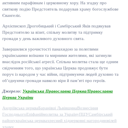
активним парафіянам і церковному хору. На згадку про
святкову подію Предстоятель подарував храму богослужбове
Євангеліє.
Архієпископ Дрогобицький і Самбірський Яків подякував
Предстоятелю за візит, спільну молитву та підтримку
громади у день важливого духовного свята.
Завершилися урочистості панахидою за полеглими
українськими воїнами та мирними жителями, які загинули
внаслідок російської агресії. Спільна молитва стала ще одним
свідченням того, що українська Церква продовжує бути
поруч із народом у час війни, підтримуючи людей духовно та
об’єднуючи громади навколо віри й пам’яті про героїв.
Джерело:
Українська Православна Церква/Православна
Церква України
Андріївська церква
Баранівці Львівщина
Вознесіння
Господнього
Епіфаній
молитва за Україну
ПЦУ
Самбірський
район
українська церква
хресний хід
церковні нагороди
ювілей
храму