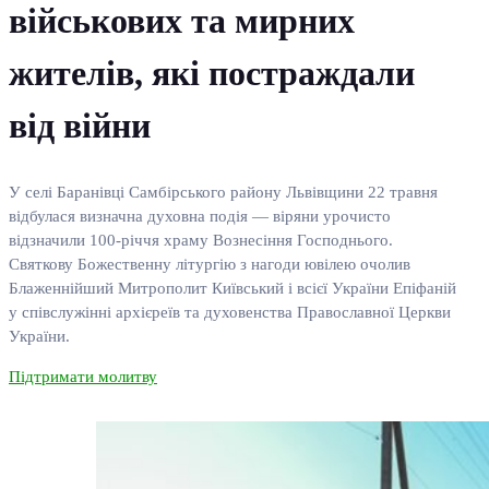
військових та мирних
жителів, які постраждали
від війни
У селі Баранівці Самбірського району Львівщини 22 травня
відбулася визначна духовна подія — віряни урочисто
відзначили 100-річчя храму Вознесіння Господнього.
Святкову Божественну літургію з нагоди ювілею очолив
Блаженнійший Митрополит Київський і всієї України Епіфаній
у співслужінні архієреїв та духовенства Православної Церкви
України.
Підтримати молитву