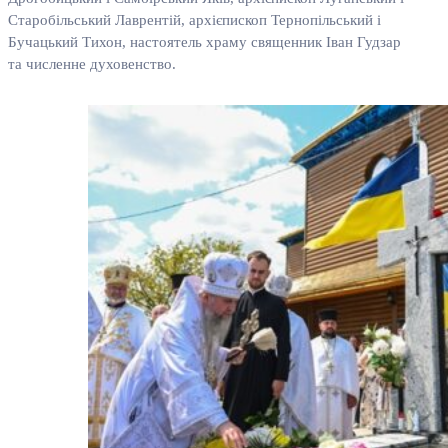
Старобільський Лаврентій, архієпископ Тернопільський і
Бучацький Тихон, настоятель храму священник Іван Гудзар
та численне духовенство.