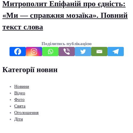
Митрополит Епіфаній про єдність:
«Ми — справжня мозаїка». Повний
текст слова
Поділитись публікацією
Категорії новин
Новини
Відео
Фото
Свята
Оголошення
Діти