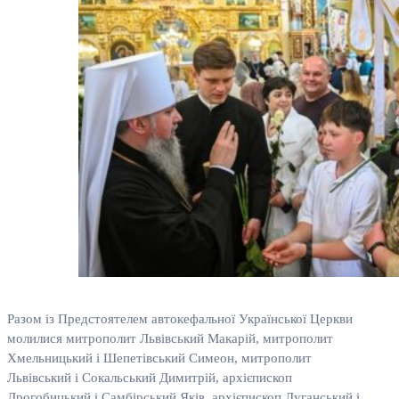
Разом із Предстоятелем автокефальної Української Церкви
молилися митрополит Львівський Макарій, митрополит
Хмельницький і Шепетівський Симеон, митрополит
Львівський і Сокальський Димитрій, архієпископ
Дрогобицький і Самбірський Яків, архієпископ Луганський і