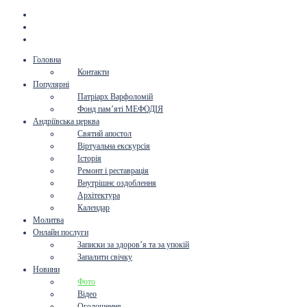
Головна
Контакти
Популярні
Патріарх Варфоломій
Фонд пам’яті МЕФОДІЯ
Андріївська церква
Святий апостол
Віртуальна екскурсія
Історія
Ремонт і реставрація
Внутрішнє оздоблення
Архітектура
Календар
Молитва
Онлайн послуги
Записки за здоров’я та за упокій
Запалити свічку
Новини
Фото
Відео
Оголошення