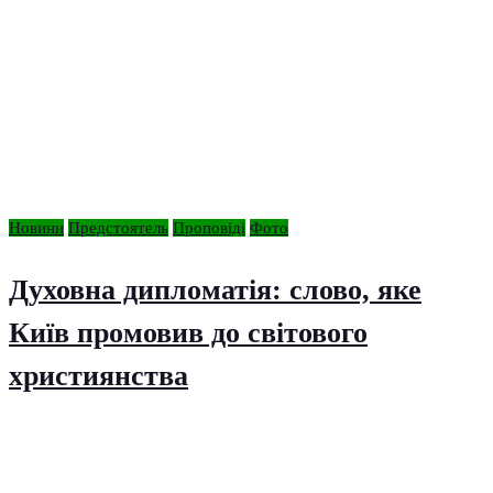
Новини
Предстоятель
Проповіді
Фото
Духовна дипломатія: слово, яке
Київ промовив до світового
християнства