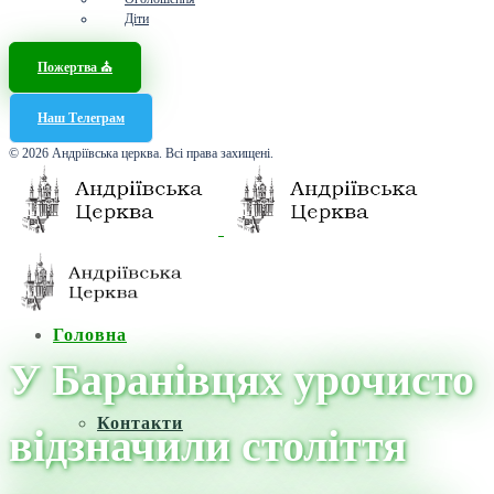
Діти
Пожертва ⛪️
Наш Телеграм
© 2026 Андріївська церква. Всі права захищені.
Головна
У Баранівцях урочисто
Контакти
відзначили століття