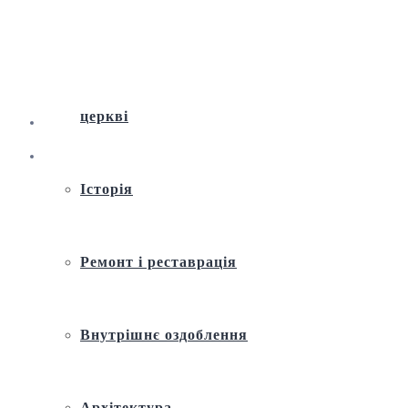
Віртуальна екскурсія по Андріївській
церкві
Історія
Ремонт і реставрація
Внутрішнє оздоблення
Архітектура