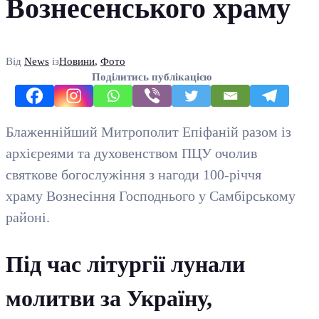
Вознесенського храму
Від
News
із
Новини
,
Фото
Поділитись публікацією
Блаженнійший Митрополит Епіфаній разом із
архієреями та духовенством ПЦУ очолив
святкове богослужіння з нагоди 100-річчя
храму Вознесіння Господнього у Самбірському
районі.
Під час літургії лунали
молитви за Україну,