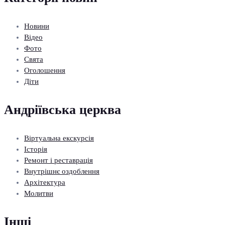
Новини
Відео
Фото
Свята
Оголошення
Діти
Андріївська церква
Віртуальна екскурсія
Історія
Ремонт і реставрація
Внутрішнє оздоблення
Архітектура
Молитви
Інші