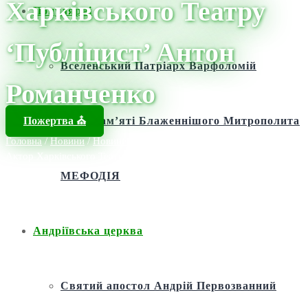
Харківського Театру
Популярні
‘Публіцист’ Антон
Вселенський Патріарх Варфоломій
Романченко
Пожертва ⛪️
Фонд пам’яті Блаженнішого Митрополита
Головна
/
Новини
/
Новини
/
Трагедія під Авдіївкою: Загинув
Актор Харківського Театру ‘Публіцист’ Антон Романченко
МЕФОДІЯ
Андріївська церква
Святий апостол Андрій Первозванний