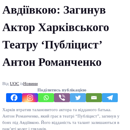
Авдіївкою: Загинув
Актор Харківського
Театру ‘Публіцист’
Антон Романченко
Від
UOC
із
Новини
Поділитись публікацією
Харків втратив талановитого актора та відданого батька.
Антон Романченко, який грає в театрі “Публіцист”, загинув у
боях під Авдіївкою. Його відданість та талант залишаються в
пам’яті колег і глядачів.