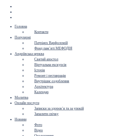
Головна
Контакти
Популярні
Патріарх Варфоломій
Фонд пам’яті МЕФОДІЯ
Андріївська церква
Святий апостол
Віртуальна екскурсія
Історія
Ремонт і реставрація
Внутрішнє оздоблення
Архітектура
Календар
Молитва
Онлайн послуги
Записки за здоров’я та за упокій
Запалити свічку
Новини
Фото
Відео
Оголошення