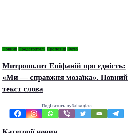
Новини
Предстоятель
Проповіді
Фото
Митрополит Епіфаній про єдність:
«Ми — справжня мозаїка». Повний
текст слова
Поділитись публікацією
Категорії новин