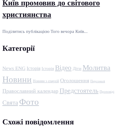
Київ промовив до світового
християнства
Поділитись публікацією Того вечора Київ...
Категорії
Молитва
Відео
News ENG
Історія
Історія
Діти
Новини
Оголошення
Новини з єпархій
Персоналі
Предстоятель
Православний календар
Проповіді
Фото
Свята
Схожі повідомлення