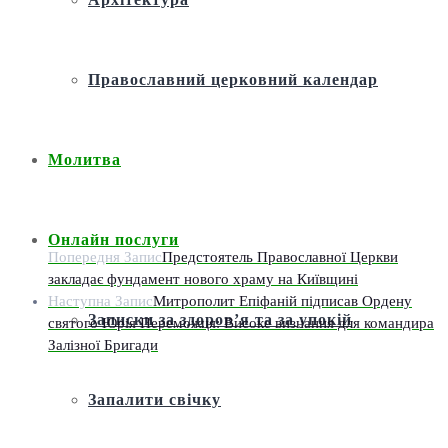
Православний церковний календар
Молитва
Онлайн послуги
Попередня Запис
Предстоятель Православної Церкви
закладає фундамент нового храму на Київщині
Наступна Запис
Митрополит Епіфаній підписав Ордену
Записки за здоров’я та за упокій
святого Юрія Переможця: Високе визнання для командира
Залізної Бригади
Запалити свічку