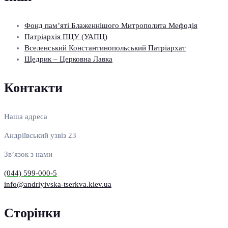
Фонд пам’яті Блаженнішого Митрополита Мефодія
Патріархія ПЦУ (УАПЦ)
Вселенський Константинопольський Патріархат
Щедрик – Церковна Лавка
Контакти
Наша адреса
Андріївський узвіз 23
Зв’язок з нами
(044) 599-000-5
info@andriyivska-tserkva.kiev.ua
Сторінки