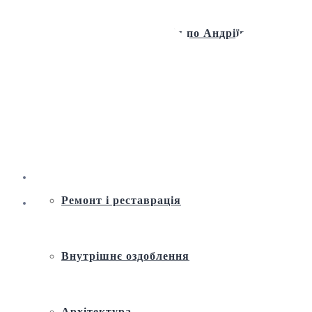
Віртуальна екскурсія по Андріївській
церкві
Історія
Ремонт і реставрація
Внутрішнє оздоблення
Архітектура