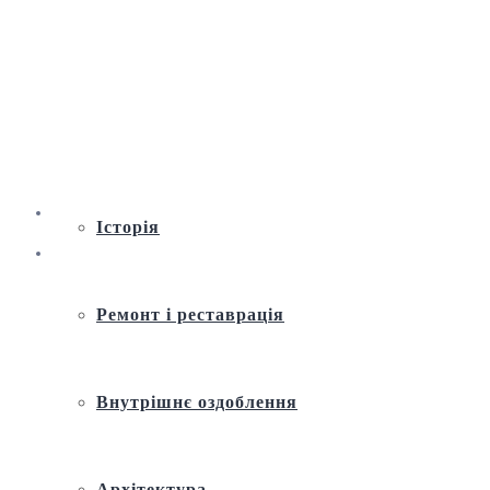
Віртуальна екскурсія по Андріївській
церкві
Історія
Ремонт і реставрація
Внутрішнє оздоблення
Архітектура