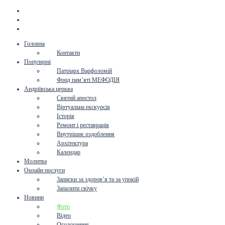
Головна
Контакти
Популярні
Патріарх Варфоломій
Фонд пам’яті МЕФОДІЯ
Андріївська церква
Святий апостол
Віртуальна екскурсія
Історія
Ремонт і реставрація
Внутрішнє оздоблення
Архітектура
Календар
Молитва
Онлайн послуги
Записки за здоров’я та за упокій
Запалити свічку
Новини
Фото
Відео
Оголошення