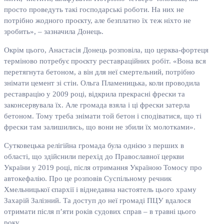
просто проведуть такі господарські роботи. На них не
потрібно жодного проєкту, але безплатно їх теж ніхто не
зробить», – зазначила Донець.
Окрім цього, Анастасія Донець розповіла, що церква-фортеця
терміново потребує проєкту реставраційних робіт. «Вона вся
перетягнута бетоном, а він для неї смертельний, потрібно
знімати цемент зі стін. Ольга Пламеницька, коли проводила
реставрацію у 2009 році, відкрила прекрасні фрески та
законсервувала їх. Але громада взяла і ці фрески затерла
бетоном. Тому треба знімати той бетон і сподіватися, що ті
фрески там залишились, що вони не збили їх молотками».
Сутковецька релігійна громада була однією з перших в
області, що здійснили перехід до Православної церкви
України у 2019 році, після отримання Україною Томосу про
автокефалію. Про це розповів Суспільному речник
Хмельницької єпархії і віднедавна настоятель цього храму
Захарій Залізний. Та доступ до неї громаді ПЦУ вдалося
отримати після п’яти років судових справ – в травні цього
року.