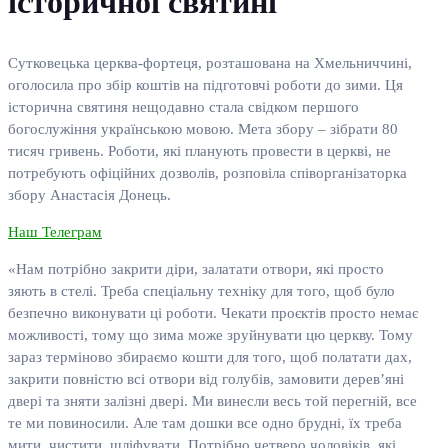
історичної святині
Сутковецька церква-фортеця, розташована на Хмельниччині,
оголосила про збір коштів на підготовчі роботи до зими. Ця
історична святиня нещодавно стала свідком першого
богослужіння українською мовою. Мета збору – зібрати 80
тисяч гривень. Роботи, які планують провести в церкві, не
потребують офіційних дозволів, розповіла співорганізаторка
збору Анастасія Донець.
Наш Телеграм
«Нам потрібно закрити діри, залатати отвори, які просто
зяють в стелі. Треба спеціальну техніку для того, щоб було
безпечно виконувати ці роботи. Чекати проєктів просто немає
можливості, тому що зима може зруйнувати цю церкву. Тому
зараз терміново збираємо кошти для того, щоб полатати дах,
закрити повністю всі отвори від голубів, замовити дерев’яні
двері та зняти залізні двері. Ми винесли весь той перегній, все
те ми повиносили. Але там дошки все одно брудні, їх треба
мити, чистити, шліфувати. Потрібно четверо чоловіків, які