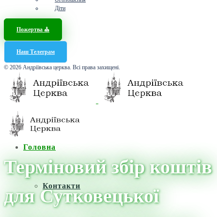
Діти
Пожертва ⛪️
Наш Телеграм
© 2026 Андріївська церква. Всі права захищені.
Головна
Терміновий збір коштів
Контакти
для Сутковецької