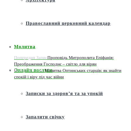
Православний церковний календар
Молитва
Попередня Запис
Проповідь Митрополита Епіфанія:
Преображення Господнє – світло для вірян
Онлайн послуги
Наступна Запис
Молитва Оптинських старців: як знайти
спокій і віру під час війни
Записки за здоров’я та за упокій
Запалити свічку