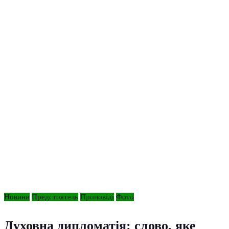
Новини
Предстоятель
Проповіді
Фото
Духовна дипломатія: слово, яке