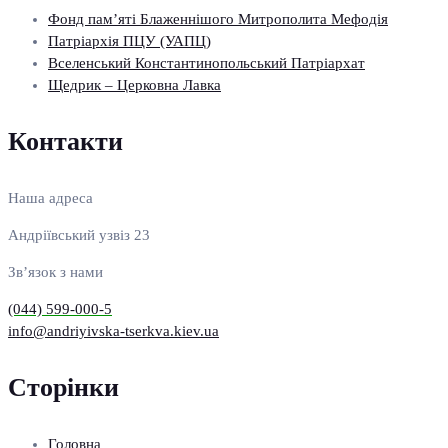
Фонд пам’яті Блаженнішого Митрополита Мефодія
Патріархія ПЦУ (УАПЦ)
Вселенський Константинопольський Патріархат
Щедрик – Церковна Лавка
Контакти
Наша адреса
Андріївський узвіз 23
Зв’язок з нами
(044) 599-000-5
info@andriyivska-tserkva.kiev.ua
Сторінки
Головна