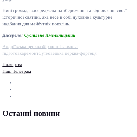
Нині громада зосереджена на збереженні та відновленні своєї
історичної святині, яка несе в собі духовне і культурне
надбання для майбутніх поколінь.
Джерело:
Суспільне Хмельницький
Андріївська церква
збір коштів
зимова
підготовка
ремонт
Сутковецька церква-фортеця
Пожертва
Наш Телеграм
Останні новини