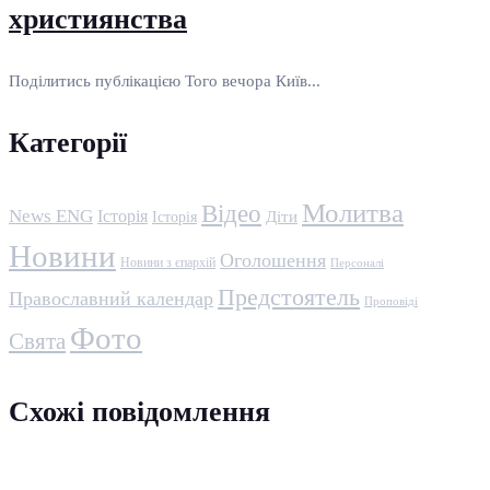
християнства
Поділитись публікацією Того вечора Київ...
Категорії
Молитва
Відео
News ENG
Історія
Історія
Діти
Новини
Оголошення
Новини з єпархій
Персоналі
Предстоятель
Православний календар
Проповіді
Фото
Свята
Схожі повідомлення