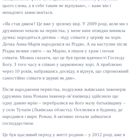
цього слова, а я себе таким не відчуваю», – каже він і
ненадовго замислюється.
«Як став дяком? Це вже у зрілому віці. У 2009 році, коли ми з
дружиною чекали на первістка, у мене наче нізвідки виникла
думка: народиться дитина – піду співати у церкву на хори.
Дочка Анна-Марія народилася на Різдво. А на наступне після
Різдва велике свято – на Марію, я пішов у храм і почав
співати. Можна сказати, що це був прояв вдячності Господу
Богу. З того часу я співаю у церковному хорі. А приблизно
через 10 років, набравшись досвіду, я відчув, що спроможний
самостійно співати в церкві як дяк».
Після народження первістка, подружжя львівських інженерів
(дружина пана Романа інженер-зв’язківець) здійснило ще
одну давню мрію – перебралися на його малу батьківщину –
у село Тучапи (Львівська область). Оселилися в будинку, де
народився і виріс Роман, й активно почали займатися
господарством.
Це був щасливий період у житті родини – у 2012 році, вже в