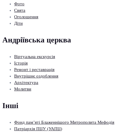
Фото
Свята
Оголошення
Діти
Андріївська церква
Віртуальна екскурсія
Історія
Ремонт і реставрація
Внутрішнє оздоблення
Архітектура
Молитви
Інші
Фонд пам’яті Блаженнішого Митрополита Мефодія
Патріархія ПЦУ (УАПЦ)