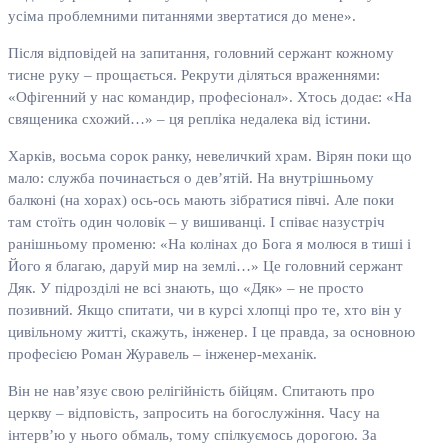
усіма проблемними питаннями звертатися до мене».
Після відповідей на запитання, головний сержант кожному
тисне руку – прощається. Рекрути діляться враженнями:
«Офігенний у нас командир, професіонал». Хтось додає: «На
священика схожий…» – ця репліка недалека від істини.
Харків, восьма сорок ранку, невеличкий храм. Вірян поки що
мало: служба починається о дев’ятій. На внутрішньому
балконі (на хорах) ось-ось мають зібратися півчі. Але поки
там стоїть один чоловік – у вишиванці. І співає назустріч
ранішньому променю: «На колінах до Бога я молюся в тиші і
Його я благаю, даруй мир на землі…» Це головний сержант
Дяк. У підрозділі не всі знають, що «Дяк» – не просто
позивний. Якщо спитати, чи в курсі хлопці про те, хто він у
цивільному житті, скажуть, інженер. І це правда, за основною
професією Роман Журавель – інженер-механік.
Він не нав’язує свою релігійність бійцям. Спитають про
церкву – відповість, запросить на богослужіння. Часу на
інтерв’ю у нього обмаль, тому спілкуємось дорогою. За