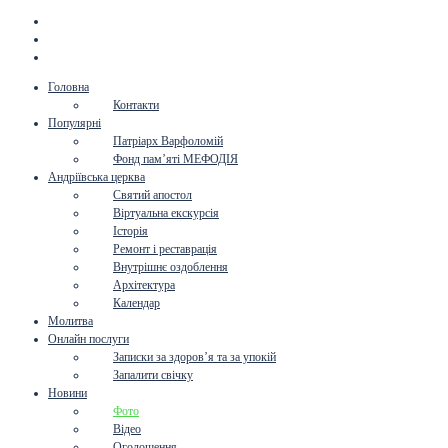
Головна
Контакти
Популярні
Патріарх Варфоломій
Фонд пам’яті МЕФОДІЯ
Андріївська церква
Святий апостол
Віртуальна екскурсія
Історія
Ремонт і реставрація
Внутрішнє оздоблення
Архітектура
Календар
Молитва
Онлайн послуги
Записки за здоров’я та за упокій
Запалити свічку
Новини
Фото
Відео
Оголошення