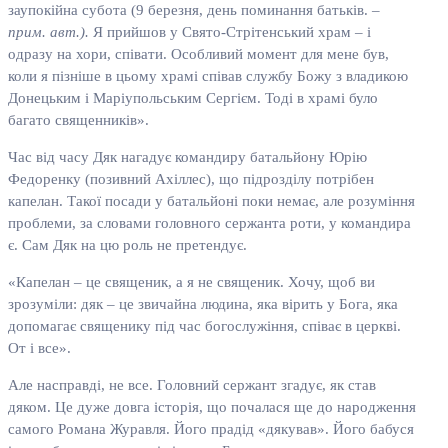
заупокійна субота (9 березня, день поминання батьків. –
п
рим. авт.).
Я прийшов у Свято-Стрітенський храм – і
одразу на хори, співати. Особливий момент для мене був,
коли я пізніше в цьому храмі співав службу Божу з владикою
Донецьким і Маріупольським Сергієм. Тоді в храмі було
багато священників».
Час від часу Дяк нагадує командиру батальйону Юрію
Федоренку (позивний Ахіллес), що підрозділу потрібен
капелан. Такої посади у батальйоні поки немає, але розуміння
проблеми, за словами головного сержанта роти, у командира
є. Сам Дяк на цю роль не претендує.
«Капелан – це священик, а я не священик. Хочу, щоб ви
зрозуміли: дяк – це звичайна людина, яка вірить у Бога, яка
допомагає священику під час богослужіння, співає в церкві.
От і все».
Але насправді, не все. Головний сержант згадує, як став
дяком. Це дуже довга історія, що почалася ще до народження
самого Романа Журавля. Його прадід «дякував». Його бабуся