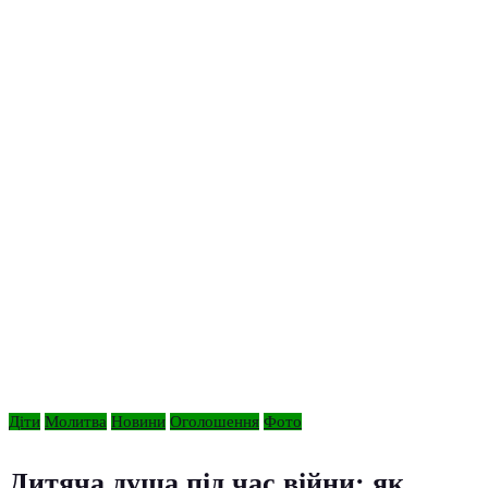
Діти
Молитва
Новини
Оголошення
Фото
Дитяча душа під час війни: як