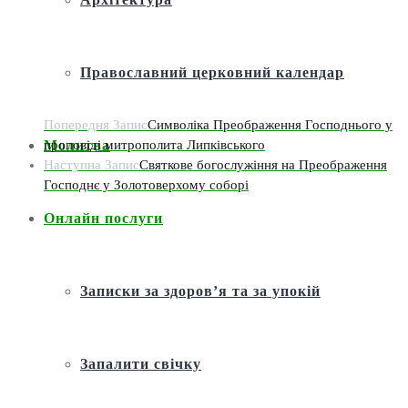
Православний церковний календар
Попередня Запис
Символіка Преображення Господнього у
проповіді митрополита Липківського
Молитва
Наступна Запис
Святкове богослужіння на Преображення
Господнє у Золотоверхому соборі
Онлайн послуги
Записки за здоров’я та за упокій
Запалити свічку