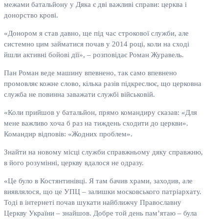
межами батальйону у Дяка є дві важливі справи: церква і
донорство крові.
«Донором я став давно, ще під час строкової служби, але
системно цим займатися почав у 2014 році, коли на сході
йшли активні бойові дії», – розповідає Роман Журавель.
Пан Роман веде машину впевнено, так само впевнено
промовляє кожне слово, кілька разів підкреслює, що церковна
служба не повинна заважати службі військовій.
«Коли прийшов у батальйон, прямо командиру сказав: «Для
мене важливо хоча б раз на тиждень сходити до церкви».
Командир відповів: «Жодних проблем».
Знайти на новому місці служби справжньому дяку справжню,
в його розумінні, церкву вдалося не одразу.
«Це було в Костянтинівці. Я там бачив храми, заходив, але
виявлялося, що це УПЦ – залишки московського патріархату.
Тоді в інтернеті почав шукати найближчу Православну
Церкву України – знайшов. Добре той день пам’ятаю – була