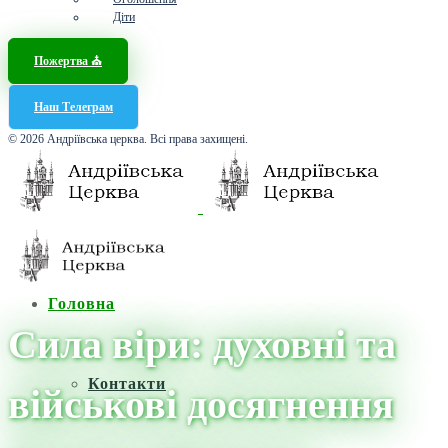
Діти
Пожертва ⛪️
Наш Телеграм
© 2026 Андріївська церква. Всі права захищені.
Головна
Сила віри: духовні та
Контакти
військові досягнення