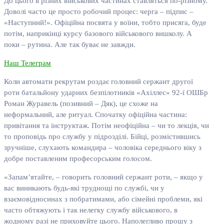
До цього в різних військових частинах ставляться по-різному.
Доволі часто це просто робочий процес: черга – підпис –
«Наступний!». Офіційна посвята у воїни, тобто присяга, буде
потім, наприкінці курсу базового військового вишколу. А
поки – рутина. Але так буває не завжди.
Наш Телеграм
Коли автомати рекрутам роздає головний сержант другої
роти батальйону ударних безпілотників «Ахіллес» 92-ї ОШБр
Роман Журавель (позивний – Дяк), це схоже на
неформальний, але ритуал. Спочатку офіційна частина:
привітання та інструктаж. Потім неофіційна – чи то лекція, чи
то проповідь про службу у підрозділі. Бійці, розмістившись
зручніше, слухають командира – чоловіка середнього віку з
добре поставленим професорським голосом.
«Запам’ятайте, – говорить головний сержант роти, – якщо у
вас виникають будь-які труднощі по службі, чи у
взаємовідносинах з побратимами, або сімейні проблеми, які
часто обтяжують і так нелегку службу військового, в
жодному разі не приховуйте цього. Наполегливо прошу з