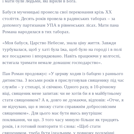
і мати були людьми, які вірили в Бога.
Бабуся мученицькі пронесла свої переконання крізь XX
століття. Десять років провела в радянських таборах – за
допомогу партизанам УПА в рівненських лісах. Мати пана
Романа народилася в тих таборах.
«Моя бабуся, Царство Небесне, знала ціну життя. Завжди
турбувалася, щоб у хаті була їжа, щоб було на городі і в полі
все посаджено і впорядковано. Навіть працюючи у колгоспі,
встигала тримати немале домашнє господарство».
Пан Роман продовжує: «У церкву ходив із бабцею з раннього
дитинства. З восьми років я прислуговував священику під час
служби – у стихарі, зі свічкою. Одного разу, в 10-річному
віці, священик мене запитав: чи не хотів би я в майбутньому
стати священиком? А я, довго не думаючи, відповів: «Отче, я
не відчуваю, що я зможу стати справжнім добросовісним
священиком». Для цього має бути якесь внутрішнє
покликання, чи що. З того часу минуло більше як тридцять
років, і я готовий повторити ті слова: «Щоб стати
священиком, треба бути ідеальним, у повному розумінні