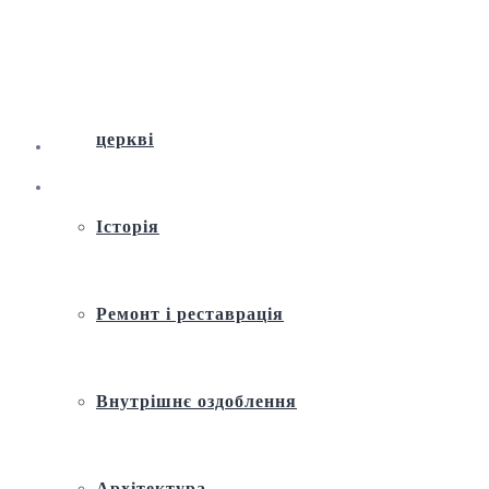
Віртуальна екскурсія по Андріївській
церкві
Історія
Ремонт і реставрація
Внутрішнє оздоблення
Архітектура