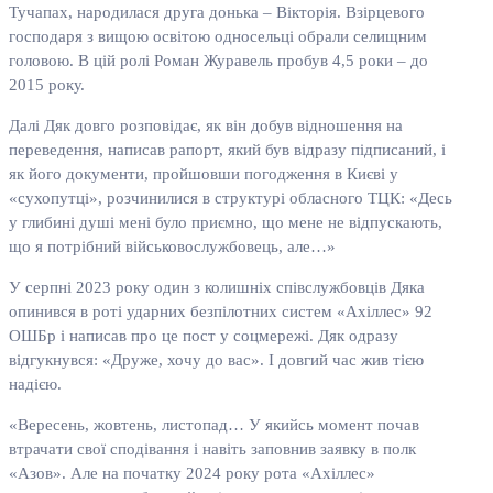
Тучапах, народилася друга донька – Вікторія. Взірцевого
господаря з вищою освітою односельці обрали селищним
головою. В цій ролі Роман Журавель пробув 4,5 роки – до
2015 року.
Далі Дяк довго розповідає, як він добув відношення на
переведення, написав рапорт, який був відразу підписаний, і
як його документи, пройшовши погодження в Києві у
«сухопутці», розчинилися в структурі обласного ТЦК: «Десь
у глибині душі мені було приємно, що мене не відпускають,
що я потрібний військовослужбовець, але…»
У серпні 2023 року один з колишніх співслужбовців Дяка
опинився в роті ударних безпілотних систем «Ахіллес» 92
ОШБр і написав про це пост у соцмережі. Дяк одразу
відгукнувся: «Друже, хочу до вас». І довгий час жив тією
надією.
«Вересень, жовтень, листопад… У якийсь момент почав
втрачати свої сподівання і навіть заповнив заявку в полк
«Азов». Але на початку 2024 року рота «Ахіллес»