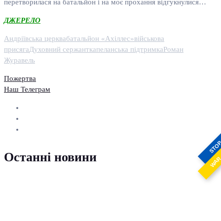
перетворилася на батальйон і на моє прохання відгукнулися…
ДЖЕРЕЛО
Андріївська церква
батальйон «Ахіллес»
військова
присяга
Духовний сержант
капеланська підтримка
Роман
Журавель
Пожертва
Наш Телеграм
STO
Останні новини
WA