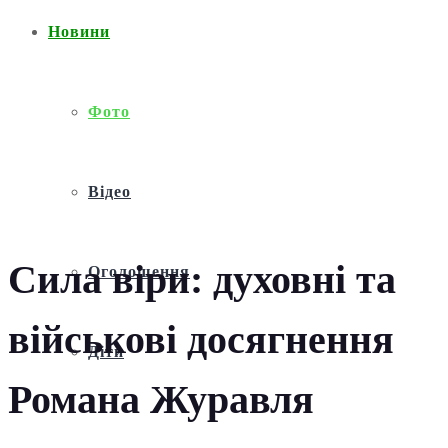
Новини
Фото
Відео
Сила віри: духовні та
Оголошення
військові досягнення
Діти
Романа Журавля