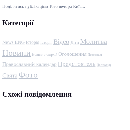
Поділитись публікацією Того вечора Київ...
Категорії
Молитва
Відео
News ENG
Історія
Історія
Діти
Новини
Оголошення
Новини з єпархій
Персоналі
Предстоятель
Православний календар
Проповіді
Фото
Свята
Схожі повідомлення