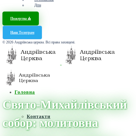
Діти
Пожертва ⛪️
Наш Телеграм
© 2026 Андріївська церква. Всі права захищені.
Головна
Свято-Михайлівський
Контакти
собор: молитовна