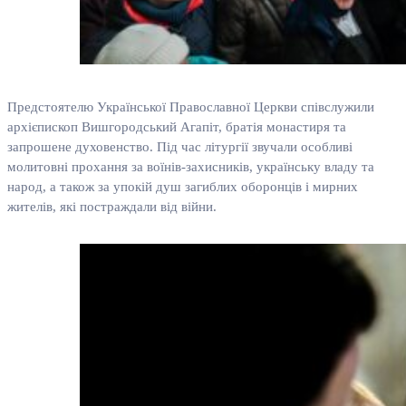
Предстоятелю Української Православної Церкви співслужили
архієпископ Вишгородський Агапіт, братія монастиря та
запрошене духовенство. Під час літургії звучали особливі
молитовні прохання за воїнів-захисників, українську владу та
народ, а також за упокій душ загиблих оборонців і мирних
жителів, які постраждали від війни.