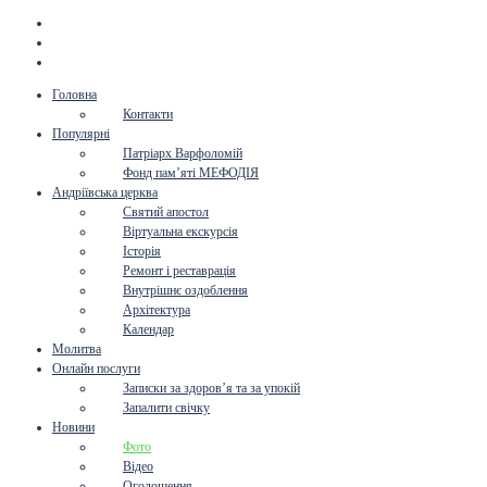
Головна
Контакти
Популярні
Патріарх Варфоломій
Фонд пам’яті МЕФОДІЯ
Андріївська церква
Святий апостол
Віртуальна екскурсія
Історія
Ремонт і реставрація
Внутрішнє оздоблення
Архітектура
Календар
Молитва
Онлайн послуги
Записки за здоров’я та за упокій
Запалити свічку
Новини
Фото
Відео
Оголошення