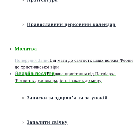
Православний церковний календар
Молитва
Попередня Запис
Від магії до святості: шлях волхва Феони
до християнської віри
Онлайн послуги
Наступна Запис
Різдвяне привітання від Патріарха
Філарета: духовна радість і заклик до миру
Записки за здоров’я та за упокій
Запалити свічку