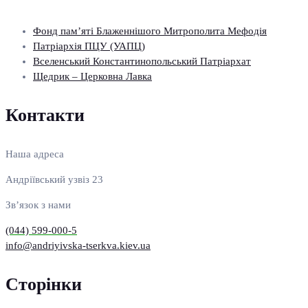
Фонд пам’яті Блаженнішого Митрополита Мефодія
Патріархія ПЦУ (УАПЦ)
Вселенський Константинопольський Патріархат
Щедрик – Церковна Лавка
Контакти
Наша адреса
Андріївський узвіз 23
Зв’язок з нами
(044) 599-000-5
info@andriyivska-tserkva.kiev.ua
Сторінки