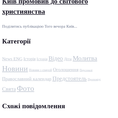
Київ промовив до світового
християнства
Поділитись публікацією Того вечора Київ...
Категорії
Молитва
Відео
News ENG
Історія
Історія
Діти
Новини
Оголошення
Новини з єпархій
Персоналі
Предстоятель
Православний календар
Проповіді
Фото
Свята
Схожі повідомлення