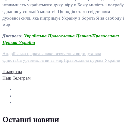
незламність українського духу, віру в Божу милість і потребу
єднання у спільній молитві. Ця подія стала свідченням
духовної сили, яка підтримує Україну в боротьбі за свободу і
мир.
Джерело:
Українська Православна Церква/Православна
Церква України
Андріївська церква
велике освячення води
духовна
єдність
Літургія
молитви за мир
Православна церква України
Пожертва
Наш Телеграм
Останні новини