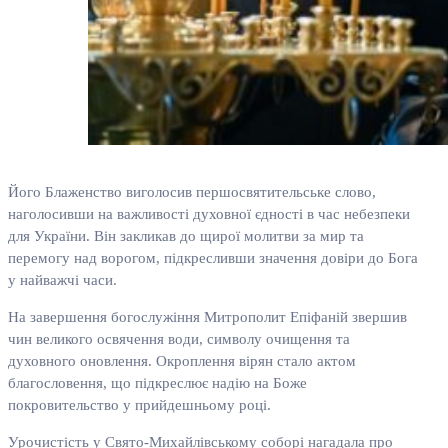
Його Блаженство виголосив першосвятительське слово,
наголосивши на важливості духовної єдності в час небезпеки
для України. Він закликав до щирої молитви за мир та
перемогу над ворогом, підкресливши значення довіри до Бога
у найважчі часи.
На завершення богослужіння Митрополит Епіфаній звершив
чин великого освячення води, символу очищення та
духовного оновлення. Окроплення вірян стало актом
благословення, що підкреслює надію на Боже
покровительство у прийдешньому році.
Урочистість у Свято-Михайлівському соборі нагадала про