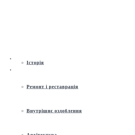
Віртуальна екскурсія по Андріївській
церкві
Історія
Ремонт і реставрація
Внутрішнє оздоблення
Архітектура