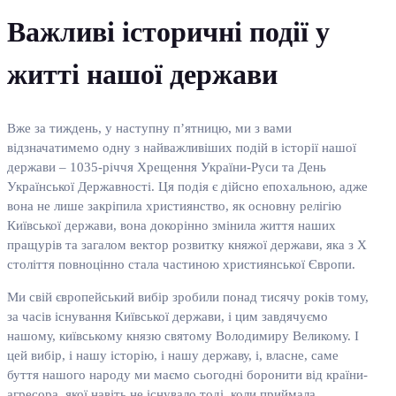
Важливі історичні події у
житті нашої держави
Вже за тиждень, у наступну п’ятницю, ми з вами
відзначатимемо одну з найважливіших подій в історії нашої
держави – 1035-річчя Хрещення України-Руси та День
Української Державності. Ця подія є дійсно епохальною, адже
вона не лише закріпила християнство, як основну релігію
Київської держави, вона докорінно змінила життя наших
пращурів та загалом вектор розвитку княжої держави, яка з X
століття повноцінно стала частиною християнської Європи.
Ми свій європейський вибір зробили понад тисячу років тому,
за часів існування Київської держави, і цим завдячуємо
нашому, київському князю святому Володимиру Великому. І
цей вибір, і нашу історію, і нашу державу, і, власне, саме
буття нашого народу ми маємо сьогодні боронити від країни-
агресора, якої навіть не існувало тоді, коли приймала