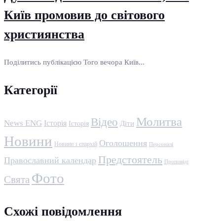
Київ промовив до світового
християнства
Поділитись публікацією Того вечора Київ...
Категорії
Молитва
Відео
News ENG
Історія
Історія
Діти
Новини
Оголошення
Новини з єпархій
Персоналі
Предстоятель
Православний календар
Проповіді
Фото
Свята
Схожі повідомлення