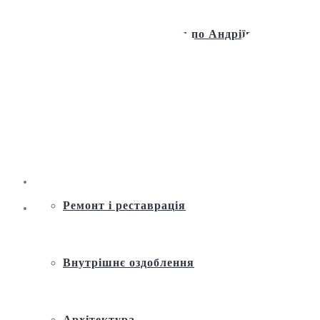
Віртуальна екскурсія по Андріївській
церкві
Історія
Ремонт і реставрація
Внутрішнє оздоблення
Архітектура