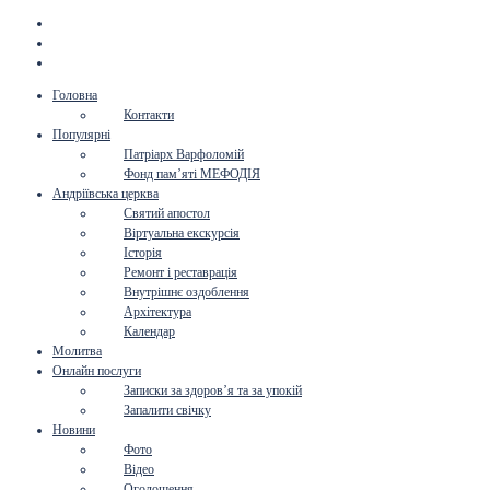
Головна
Контакти
Популярні
Патріарх Варфоломій
Фонд пам’яті МЕФОДІЯ
Андріївська церква
Святий апостол
Віртуальна екскурсія
Історія
Ремонт і реставрація
Внутрішнє оздоблення
Архітектура
Календар
Молитва
Онлайн послуги
Записки за здоров’я та за упокій
Запалити свічку
Новини
Фото
Відео
Оголошення