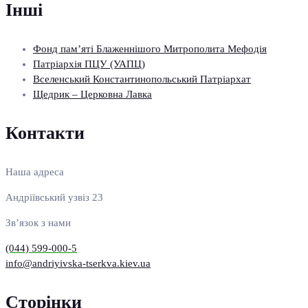
Інші
Фонд пам’яті Блаженнішого Митрополита Мефодія
Патріархія ПЦУ (УАПЦ)
Вселенський Константинопольський Патріархат
Щедрик – Церковна Лавка
Контакти
Наша адреса
Андріївський узвіз 23
Зв’язок з нами
(044) 599-000-5
info@andriyivska-tserkva.kiev.ua
Сторінки