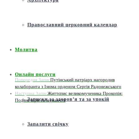
Православний церковний календар
Молитва
Онлайн послуги
Попередня Запис
Путінський патріарх нагородив
колаборанта з Ізюма орденом Сергія Радонежського
Наступна Запис
Життєпис великомученика Прокопія:
Записки за здоров’я та за упокій
Подвиг віри та мужності
Запалити свічку