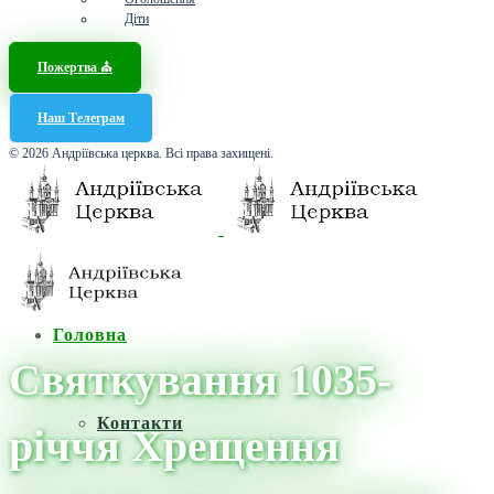
Діти
Пожертва ⛪️
Наш Телеграм
© 2026 Андріївська церква. Всі права захищені.
Головна
Святкування 1035-
Контакти
річчя Хрещення