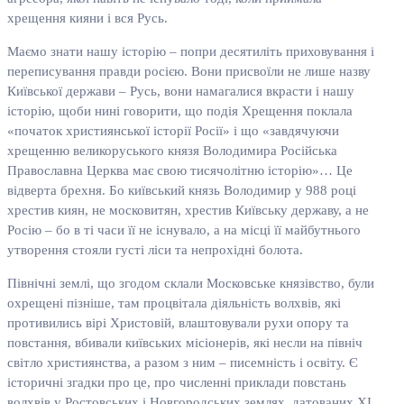
хрещення кияни і вся Русь.
Маємо знати нашу історію – попри десятиліть приховування і
переписування правди росією. Вони присвоїли не лише назву
Київської держави – Русь, вони намагалися вкрасти і нашу
історію, щоби нині говорити, що подія Хрещення поклала
«початок християнської історії Росії» і що «завдячуючи
хрещенню великоруського князя Володимира Російська
Православна Церква має свою тисячолітню історію»… Це
відверта брехня. Бо київський князь Володимир у 988 році
хрестив киян, не московитян, хрестив Київську державу, а не
Росію – бо в ті часи її не існувало, а на місці її майбутнього
утворення стояли густі ліси та непрохідні болота.
Північні землі, що згодом склали Московське князівство, були
охрещені пізніше, там процвітала діяльність волхвів, які
противились вірі Христовій, влаштовували рухи опору та
повстання, вбивали київських місіонерів, які несли на північ
світло християнства, а разом з ним – писемність і освіту. Є
історичні згадки про це, про численні приклади повстань
волхвів у Ростовських і Новгородських землях, датованих ХІ