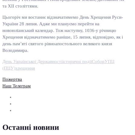
та ХІІ століттями.
Цьогоріч ми востаннє відзначатимемо День Хрещення Руси-
України 28 липня. Адже ми плануємо перейти на
новоюліанський календар. Тож наступну, 1036-у річницю
Хрещення відзначатимемо раніше, 15 липня, відповідно, як і
день пам’яті святого рівноапостольного великого князя
Володимира.
День Української Державності
історичні події
Собор
УПЦ
(ПЦУ)
хрещення
Пожертва
Наш Телеграм
Останні новини