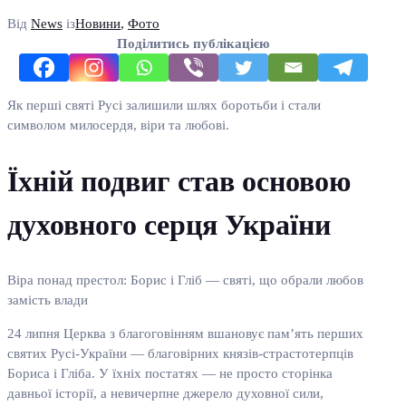
Від
News
із
Новини
,
Фото
Поділитись публікацією
Як перші святі Русі залишили шлях боротьби і стали
символом милосердя, віри та любові.
Їхній подвиг став основою
духовного серця України
Віра понад престол: Борис і Гліб — святі, що обрали любов
замість влади
24 липня Церква з благоговінням вшановує пам’ять перших
святих Русі-України — благовірних князів-страстотерпців
Бориса і Гліба. У їхніх постатях — не просто сторінка
давньої історії, а невичерпне джерело духовної сили,