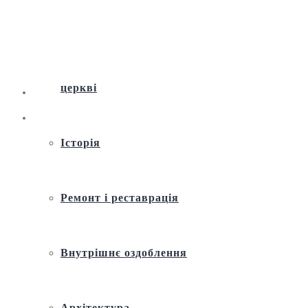
Віртуальна екскурсія по Андріївській
церкві
Історія
Ремонт і реставрація
Внутрішнє оздоблення
Архітектура