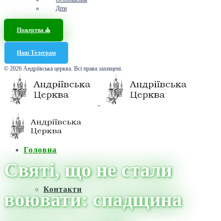
Діти
Пожертва ⛪️
Наш Телеграм
© 2026 Андріївська церква. Всі права захищені.
Головна
Святі, що не стали
Контакти
воювати: спадщина