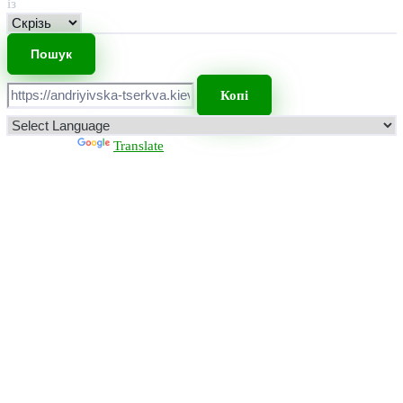
із
Копі
Powered by
Translate