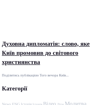
Духовна дипломатія: слово, яке
Київ промовив до світового
християнства
Поділитись публікацією Того вечора Київ...
Категорії
Молитва
Відео
News ENG
Історія
Історія
Діти