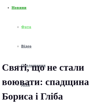
Новини
Фото
Відео
Святі, що не стали
Оголошення
воювати: спадщина
Діти
Бориса і Гліба