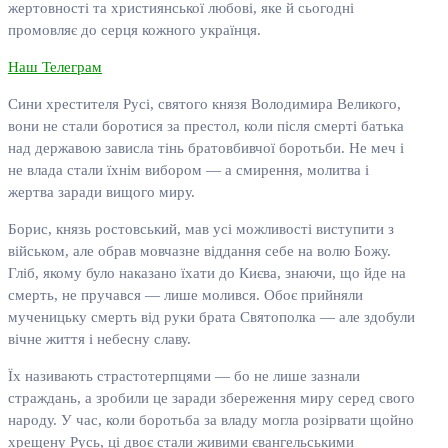
жертовності та християнської любові, яке й сьогодні
промовляє до серця кожного українця.
Наш Телеграм
Сини хрестителя Русі, святого князя Володимира Великого,
вони не стали боротися за престол, коли після смерті батька
над державою зависла тінь братовбивчої боротьби. Не меч і
не влада стали їхнім вибором — а смирення, молитва і
жертва заради вищого миру.
Борис, князь ростовський, мав усі можливості виступити з
військом, але обрав мовчазне віддання себе на волю Божу.
Гліб, якому було наказано їхати до Києва, знаючи, що йде на
смерть, не пручався — лише молився. Обоє прийняли
мученицьку смерть від руки брата Святополка — але здобули
вічне життя і небесну славу.
Їх називають страстотерпцями — бо не лише зазнали
страждань, а зробили це заради збереження миру серед свого
народу. У час, коли боротьба за владу могла розірвати щойно
хрещену Русь, ці двоє стали живими євангельськими