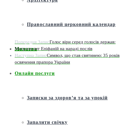
Православний церковний календар
Попередня Запис
Голос віри серед голосів держав:
Митрополит Епіфаній на нараді послів
Молитва
Наступна Запис
Символ, що став святинею: 35 років
освячення прапора України
Онлайн послуги
Записки за здоров’я та за упокій
Запалити свічку