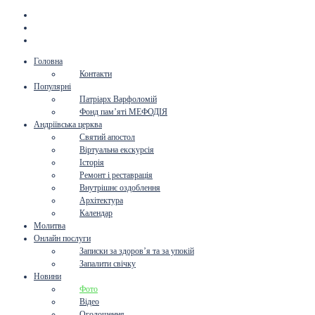
Головна
Контакти
Популярні
Патріарх Варфоломій
Фонд пам’яті МЕФОДІЯ
Андріївська церква
Святий апостол
Віртуальна екскурсія
Історія
Ремонт і реставрація
Внутрішнє оздоблення
Архітектура
Календар
Молитва
Онлайн послуги
Записки за здоров’я та за упокій
Запалити свічку
Новини
Фото
Відео
Оголошення