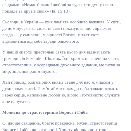
свідками: «Немає більшої любові за ту, як хто душу свою
покладе за друзів своїх» (Ів. 15:13).
Сьогодні в Україні — їхня пам’ять особливо важлива. У світі,
де домінує логіка сили, ці святі показують, що справжня
влада — у смиренні, у вірності Богові, у здатності
відмовитися від себе заради ближнього.
У нашій єпархії престольні свята цього дня відзначають
громади сіл Романів і Шклинь. Їхні храми, освячені на честь
страстотерпців, є осередками духовного єднання, молитви за
мир, зцілення ран минулого.
Хай приклад благовірних князів стане для нас компасом у
духовному житті. Пам’ятаймо: шлях до неба завжди лежить
через серце, наповнене любов’ю, вірою і готовністю служити,
а не панувати.
Молитва до страстотерпців Бориса і Гліба
О, двоїце священна, братіє прекрасна, мужні страстотерпці
Борисе і Глібе, ви від юності Христу вірою, чистотою і