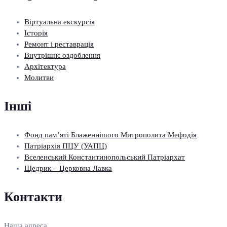
Віртуальна екскурсія
Історія
Ремонт і реставрація
Внутрішнє оздоблення
Архітектура
Молитви
Інші
Фонд пам’яті Блаженнішого Митрополита Мефодія
Патріархія ПЦУ (УАПЦ)
Вселенський Константинопольський Патріархат
Щедрик – Церковна Лавка
Контакти
Наша адреса