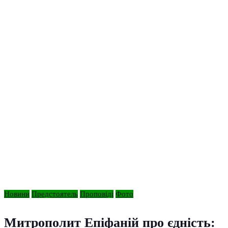
Новини
Предстоятель
Проповіді
Фото
Митрополит Епіфаній про єдність: