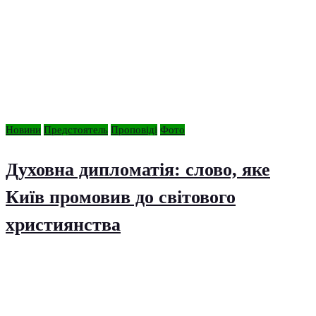
Новини
Предстоятель
Проповіді
Фото
Духовна дипломатія: слово, яке
Київ промовив до світового
християнства