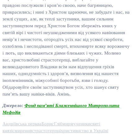
правдою послужили і кров’ю своєю, наче багряницею,
прикрасились; і нині з Христом царюючи, не забудьте і нас, на
землі сущих, але, як теплі заступники, вашим сильним
заступництвом перед Христом Богом збережіть юних у
святій вірі і чистоті неушкодженими від усякого навіювання
невір’я і нечистоти, огородіть усіх нас від усякої скорботи,
озлоблень і несподіваної смерті, втихомирте всяку ворожнечу
і лють, що викликаються діями близьких і чужих. Молимо
вас, христолюбиві страстотерпці, виблагайте у
великодаровитого Владики всім нам відпущення гріхів
наших, однодумність і здоров’я, визволення від нашестя
іноплемінників, міжусобної боротьби, язви і голоду.
Обдаровуйте своїм заступництвом усіх, хто шанує святу
пам’ять вашу навіки-віків. Амінь.
Джерело:
Фонд пам’яті Блаженнішого Митрополита
Мефодія
Андріївська церква
Борис
Гліб
мир
мученики
святі
князі
смирення
страстотерпці
християнство в Україні