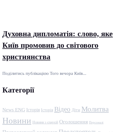
Духовна дипломатія: слово, яке
Київ промовив до світового
християнства
Поділитись публікацією Того вечора Київ...
Категорії
Молитва
Відео
News ENG
Історія
Історія
Діти
Новини
Оголошення
Новини з єпархій
Персоналі
Предстоятель