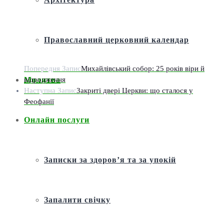
Православний церковний календар
Попередня Запис
Михайлівський собор: 25 років віри й
відродження
Молитва
Наступна Запис
Закриті двері Церкви: що сталося у
Феофанії
Онлайн послуги
Записки за здоров’я та за упокій
Запалити свічку