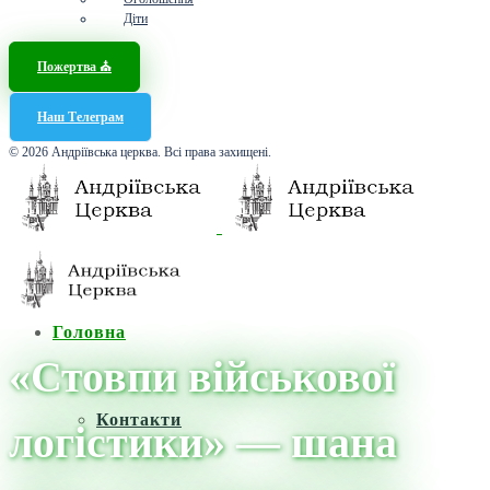
Діти
Пожертва ⛪️
Наш Телеграм
© 2026 Андріївська церква. Всі права захищені.
Головна
«Стовпи військової
Контакти
логістики» — шана