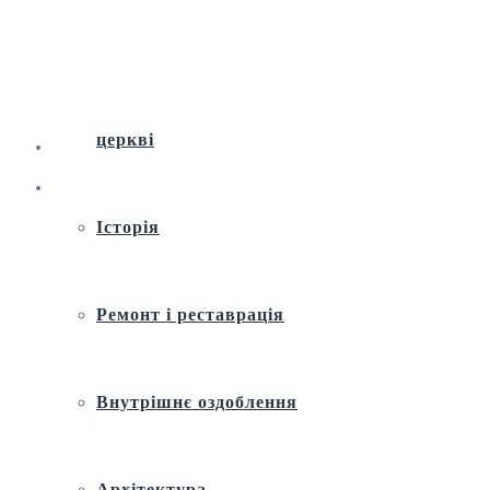
Віртуальна екскурсія по Андріївській
церкві
Історія
Ремонт і реставрація
Внутрішнє оздоблення
Архітектура