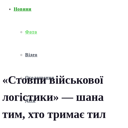
Новини
Фото
Відео
«Стовпи військової
Оголошення
логістики» — шана
Діти
тим, хто тримає тил