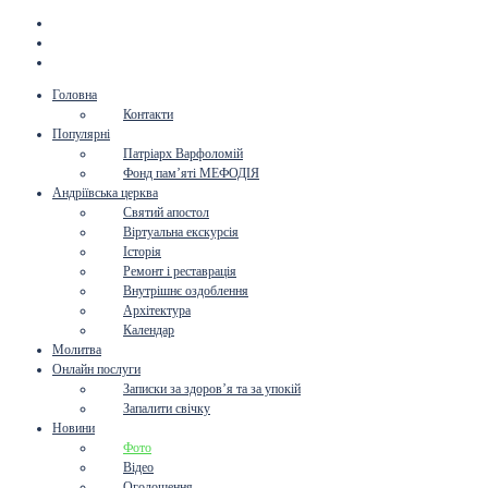
Головна
Контакти
Популярні
Патріарх Варфоломій
Фонд пам’яті МЕФОДІЯ
Андріївська церква
Святий апостол
Віртуальна екскурсія
Історія
Ремонт і реставрація
Внутрішнє оздоблення
Архітектура
Календар
Молитва
Онлайн послуги
Записки за здоров’я та за упокій
Запалити свічку
Новини
Фото
Відео
Оголошення