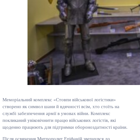
Меморіальний комплекс «Стовпи військової логістики»
створено як символ шани й вдячності всім, хто стоїть на
службі забезпечення армії в умовах війни. Комплекс
покликаний увіковічнити працю військових логістів, які
щоденно працюють для підтримки обороноздатності країни.
Після освячення Митрополит Епіфаній звернувся до