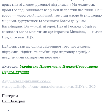
присутніх зі словом духовної підтримки: «Ми молимося,
щоби Господь зміцнював вас у цей непростий час війни. Наш
ворог — жорстокий і цинічний, тому ми маємо бути духовно
міцними, гуртуватися та захищати Богом дану нам
Батьківщину. Ви — новітні герої. Нехай Господь оберігає
кожного з вас за молитвами архістратига Михаїла», — сказав
Предстоятель ПЦУ.
Цей день став ще одним свідченням того, що духовна
підтримка, гідність та пам’ять про жертовну службу є
невід’ємними складовими перемоги.
Джерело:
Українська Православна Церква/Православна
Церква України
Андріївська церква
військовий
меморіал
Епіфаній
капелани
логістика
молитва
ПЦУ
тил ЗСУ
Пожертва
Наш Телеграм