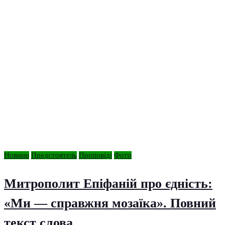
Новини
Предстоятель
Проповіді
Фото
Митрополит Епіфаній про єдність:
«Ми — справжня мозаїка». Повний
текст слова