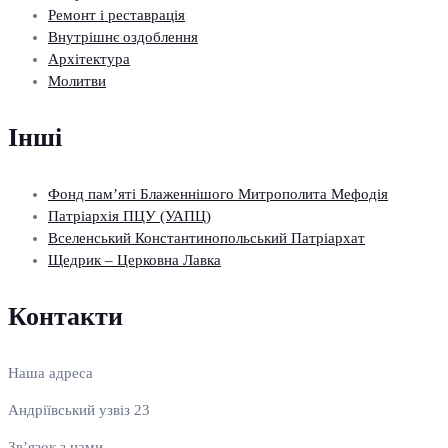
Ремонт і реставрація
Внутрішнє оздоблення
Архітектура
Молитви
Інші
Фонд пам’яті Блаженнішого Митрополита Мефодія
Патріархія ПЦУ (УАПЦ)
Вселенський Константинопольський Патріархат
Щедрик – Церковна Лавка
Контакти
Наша адреса
Андріївський узвіз 23
Зв’язок з нами