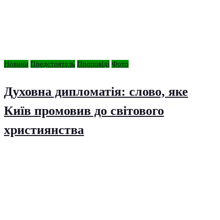
Новини
Предстоятель
Проповіді
Фото
Духовна дипломатія: слово, яке
Київ промовив до світового
християнства