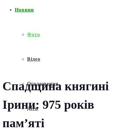
Новини
Фото
Відео
Спадщина княгині
Оголошення
Ірини: 975 років
Діти
пам’яті