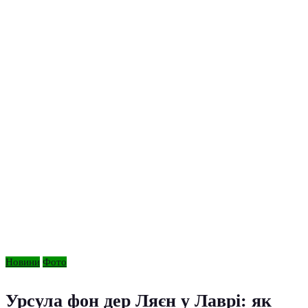
Новини
Фото
Урсула фон дер Ляєн у Лаврі: як