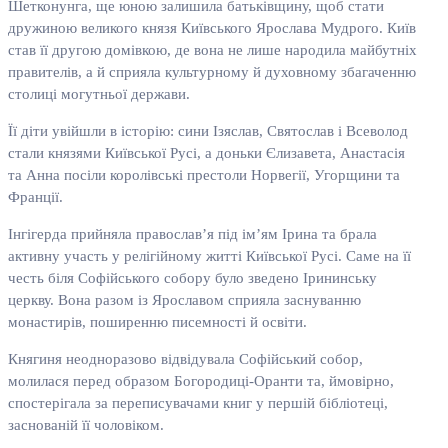
Шетконунга, ще юною залишила батьківщину, щоб стати
дружиною великого князя Київського Ярослава Мудрого. Київ
став її другою домівкою, де вона не лише народила майбутніх
правителів, а й сприяла культурному й духовному збагаченню
столиці могутньої держави.
Її діти увійшли в історію: сини Ізяслав, Святослав і Всеволод
стали князями Київської Русі, а доньки Єлизавета, Анастасія
та Анна посіли королівські престоли Норвегії, Угорщини та
Франції.
Інгігерда прийняла православ’я під ім’ям Ірина та брала
активну участь у релігійному житті Київської Русі. Саме на її
честь біля Софійського собору було зведено Ірининську
церкву. Вона разом із Ярославом сприяла заснуванню
монастирів, поширенню писемності й освіти.
Княгиня неодноразово відвідувала Софійський собор,
молилася перед образом Богородиці-Оранти та, ймовірно,
спостерігала за переписувачами книг у першій бібліотеці,
заснованій її чоловіком.