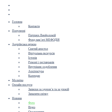
Головна
Контакти
Популярні
Патріарх Варфоломій
Фонд пам’яті МЕФОДІЯ
Андріївська церква
Святий апостол
Віртуальна екскурсія
Історія
Ремонт і реставрація
Внутрішнє оздоблення
Архітектура
Календар
Молитва
Онлайн послуги
Записки за здоров’я та за упокій
Запалити свічку
Новини
Фото
Відео
Оголошення