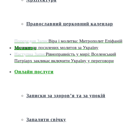
Православний церковний календар
Попередня Запис
Віра і молитва: Митрополит Епіфаній
закликав до посилених молитов за Україну
Молитва
Наступна Запис
Рівноправність у мирі: Вселенський
Патріарх закликає включити Україну у переговори
Онлайн послуги
Записки за здоров’я та за упокій
Запалити свічку