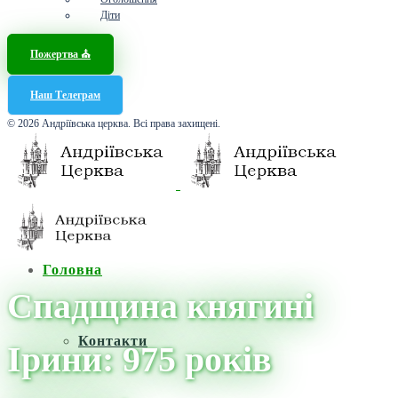
Діти
Пожертва ⛪️
Наш Телеграм
© 2026 Андріївська церква. Всі права захищені.
Головна
Спадщина княгині
Контакти
Ірини: 975 років