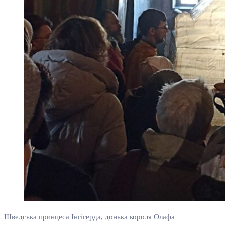
Шведська принцеса Інгігерда, донька короля Олафа