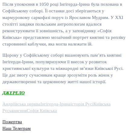
Після упокоєння в 1050 році Інгігерда-Ірина була похована в
Софійському соборі. Її останки досі зберігаються у
мармуровому саркофазі поруч із Ярославом Мудрим. У XXI
столітті завдяки польським антропологам вдалося
реконструювати її зовнішність, а у заповіднику «Софія
Київська» представлено мозаїчний портрет княгині та репліку
старовинної каблучки, яка могла належати їй.
Щороку у Софійському соборі вшановують пам’ять княгині
Інгігерди-Ірини, популяризуючи її внесок у розвиток
християнської культури та міжнародні зв’язки Київської Русі.
Це дає змогу сучасникам краще зрозуміти роль жінок у
державотворенні та церковному житті нашої історії.
ДЖЕРЕЛО
Андріївська церква
Інгігерда-Ірина
історія Русі
Київська
Русь
княгиня
Софія Київська
Пожертва
Наш Телеграм