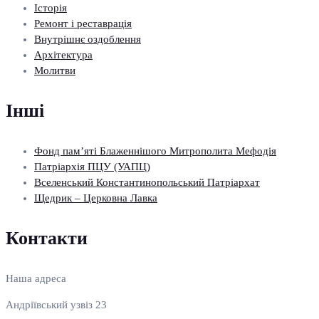
Історія
Ремонт і реставрація
Внутрішнє оздоблення
Архітектура
Молитви
Інші
Фонд пам’яті Блаженнішого Митрополита Мефодія
Патріархія ПЦУ (УАПЦ)
Вселенський Константинопольський Патріархат
Щедрик – Церковна Лавка
Контакти
Наша адреса
Андріївський узвіз 23