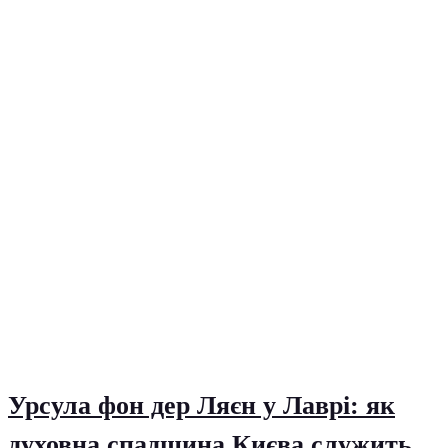
Урсула фон дер Ляєн у Лаврі: як
духовна спадщина Києва служить