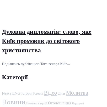
Духовна дипломатія: слово, яке
Київ промовив до світового
християнства
Поділитись публікацією Того вечора Київ...
Категорії
Молитва
Відео
News ENG
Історія
Історія
Діти
Новини
Оголошення
Новини з єпархій
Персоналі