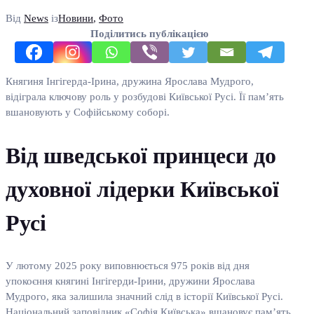
Від
News
із
Новини
,
Фото
Поділитись публікацією
Княгиня Інгігерда-Ірина, дружина Ярослава Мудрого,
відіграла ключову роль у розбудові Київської Русі. Її пам’ять
вшановують у Софійському соборі.
Від шведської принцеси до
духовної лідерки Київської
Русі
У лютому 2025 року виповнюється 975 років від дня
упокоєння княгині Інгігерди-Ірини, дружини Ярослава
Мудрого, яка залишила значний слід в історії Київської Русі.
Національний заповідник «Софія Київська» вшановує пам’ять