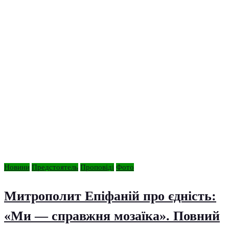
Новини
Предстоятель
Проповіді
Фото
Митрополит Епіфаній про єдність:
«Ми — справжня мозаїка». Повний