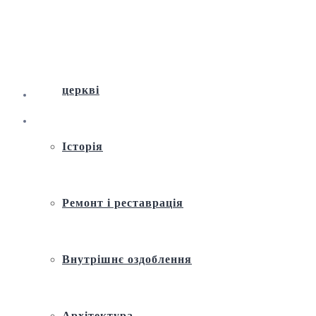
Віртуальна екскурсія по Андріївській
церкві
Історія
Ремонт і реставрація
Внутрішнє оздоблення
Архітектура