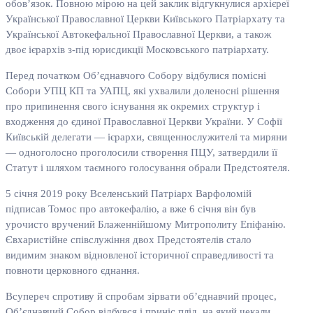
обов’язок. Повною мірою на цей заклик відгукнулися архієреї
Української Православної Церкви Київського Патріархату та
Української Автокефальної Православної Церкви, а також
двоє ієрархів з-під юрисдикції Московського патріархату.
Перед початком Об’єднавчого Собору відбулися помісні
Собори УПЦ КП та УАПЦ, які ухвалили доленосні рішення
про припинення свого існування як окремих структур і
входження до єдиної Православної Церкви України. У Софії
Київській делегати — ієрархи, священнослужителі та миряни
— одноголосно проголосили створення ПЦУ, затвердили її
Статут і шляхом таємного голосування обрали Предстоятеля.
5 січня 2019 року Вселенський Патріарх Варфоломій
підписав Томос про автокефалію, а вже 6 січня він був
урочисто вручений Блаженнійшому Митрополиту Епіфанію.
Євхаристійне співслужіння двох Предстоятелів стало
видимим знаком відновленої історичної справедливості та
повноти церковного єднання.
Всупереч спротиву й спробам зірвати об’єднавчий процес,
Об’єднавчий Собор відбувся і приніс плід, на який чекали