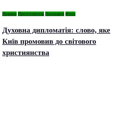
Новини
Предстоятель
Проповіді
Фото
Духовна дипломатія: слово, яке
Київ промовив до світового
християнства