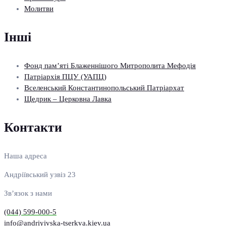
Молитви
Інші
Фонд пам’яті Блаженнішого Митрополита Мефодія
Патріархія ПЦУ (УАПЦ)
Вселенський Константинопольський Патріархат
Щедрик – Церковна Лавка
Контакти
Наша адреса
Андріївський узвіз 23
Зв’язок з нами
(044) 599-000-5
info@andriyivska-tserkva.kiev.ua