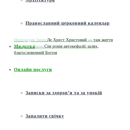
Православний церковний календар
Попередня Запис
Де Хрест Христовий — там життя
Наступна Запис
Сім років автокефалії: шлях,
Молитва
благословенний Богом
Онлайн послуги
Записки за здоров’я та за упокій
Запалити свічку