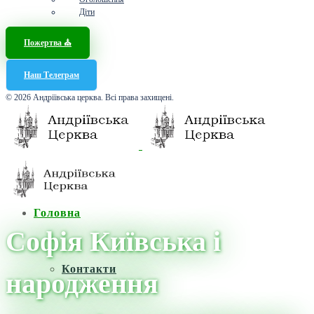
Діти
Пожертва ⛪️
Наш Телеграм
© 2026 Андріївська церква. Всі права захищені.
Головна
Софія Київська і
Контакти
народження