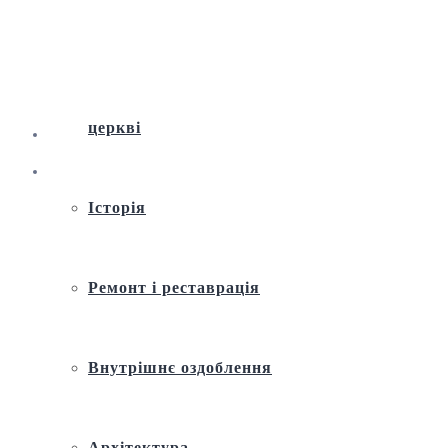
Віртуальна екскурсія по Андріївській
церкві
Історія
Ремонт і реставрація
Внутрішнє оздоблення
Архітектура