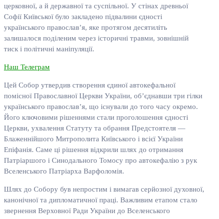
церковної, а й державної та суспільної. У стінах древньої
Софії Київської було закладено підвалини єдності
українського православ’я, яке протягом десятиліть
залишалося поділеним через історичні травми, зовнішній
тиск і політичні маніпуляції.
Наш Телеграм
Цей Собор утвердив створення єдиної автокефальної
помісної Православної Церкви України, об’єднавши три гілки
українського православ’я, що існували до того часу окремо.
Його ключовими рішеннями стали проголошення єдності
Церкви, ухвалення Статуту та обрання Предстоятеля —
Блаженнійшого Митрополита Київського і всієї України
Епіфанія. Саме ці рішення відкрили шлях до отримання
Патріаршого і Синодального Томосу про автокефалію з рук
Вселенського Патріарха Варфоломія.
Шлях до Собору був непростим і вимагав серйозної духовної,
канонічної та дипломатичної праці. Важливим етапом стало
звернення Верховної Ради України до Вселенського