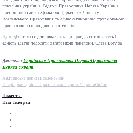
покоління українців. Відтоді Православна Церква України є
повноцінною автокефальною Церквою у Диптиху
Вселенського Православ’я та єдиною канонічно сформованою
православною юрисдикцією в Україні.
Ця подія стала свідченням того, що правда, витривалість і
єдність здатні подолати багатовікові перепони. Слава Богу за
все.
Джерело:
Українська Православна Церква/Православна
Церква України
Андріївська церква
Вселенський
Патріархат
єдність
Православна Церква України
Собор
Пожертва
Наш Телеграм