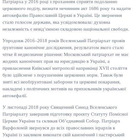
Патріарха у 2016 році з проханням сприяти подоланню
церковного поділу, визнати нечинним акт 1686 року та надати
автокефалію Православній Церкві в Україні. Це звернення
стало голосом держави, яка усвідомлювала: духовна
незалежність є невід’ємною складовою національної свободи.
Упродовж 2016–2018 років Вселенський Патріархат провів
ґрунтовне канонічне дослідження, результатом якого стало
чітке й недвозначне рішення: Московський патріархат не має
жодних канонічних прав на юрисдикцію в Україні, а
привласнення Київської митрополії наприкінці XVII століття
було здійснене з порушенням церковних норм. Також були
зняті всі необґрунтовані заборони та церковні покарання,
накладені з політичних мотивів на прихильників української
автокефалії.
У листопаді 2018 року Священний Синод Вселенського
Патріархату завершив підготовку проєкту Статуту Помісної
Церкви України та скликав Об’єднавчий Собор. Патріарх
Варфоломій звернувся до всіх православних ієрархів в
Україні із закликом виконати свій канонічний і пастирський