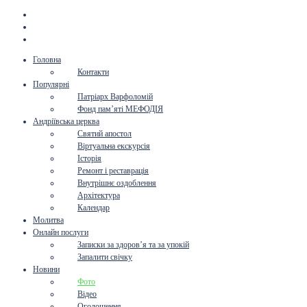
Головна
Контакти
Популярні
Патріарх Варфоломій
Фонд пам’яті МЕФОДІЯ
Андріївська церква
Святий апостол
Віртуальна екскурсія
Історія
Ремонт і реставрація
Внутрішнє оздоблення
Архітектура
Календар
Молитва
Онлайн послуги
Записки за здоров’я та за упокій
Запалити свічку
Новини
Фото
Відео
Оголошення