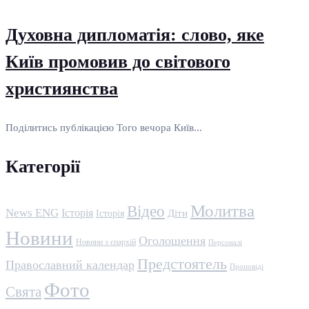
Духовна дипломатія: слово, яке
Київ промовив до світового
християнства
Поділитись публікацією Того вечора Київ...
Категорії
Молитва
Відео
News ENG
Історія
Історія
Діти
Новини
Оголошення
Новини з єпархій
Персоналі
Предстоятель
Православний календар
Проповіді
Фото
Свята