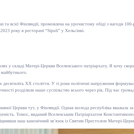
та всієї Фінляндії, промовлена на урочистому обіді з нагоди 100-
2023 року в ресторані “Sipuli” у Хельсінкі.
ях у складі Матері-Церкви Вселенського патріархату. Я хочу скор
о майбутнього.
десятиліть XX століття. У ті роки політичні напруження формували
ечності розділили наше суспільство всього через рік. Під час грома
лавної Церкви тут, у Фінляндії. Однак молода республіка вважала з
реність. Томос, виданий Вселенським Патріархатом Константинополя
міцнивши наш канонічний зв’язок із Святим Престолом Матері-Церк