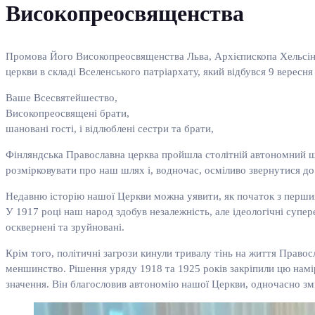
Високопреосвященства
Промова Його Високопреосвященства Льва, Архієпископа Хельсінкі 
церкви в складі Вселенського патріархату, який відбувся 9 вересня 
Ваше Всесвятейшество,
Високопреосвящені брати,
шановані гості, і відлюблені сестри та брати,
Фінляндська Православна церква пройшла столітній автономний шл
розмірковувати про наш шлях і, водночас, осміливо звернутися д
Недавню історію нашої Церкви можна уявити, як початок з перших 
У 1917 році наш народ здобув незалежність, але ідеологічні супер
осквернені та зруйновані.
Крім того, політичні загрози кинули тривалу тінь на життя Правос
меншинство. Рішення уряду 1918 та 1925 років закріпили цю намі
значення. Він благословив автономію нашої Церкви, одночасно з