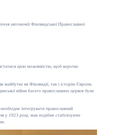
річчя автономії Фінляндської Православної
истатися цією можливістю, щоб коротко
 майбутнє як Фінляндії, так і історію Європи.
дянської війни багато православних церков були
а необхідне інтегрувати православний
 у 1923 році, мав подібне стабілізуюче
ви.