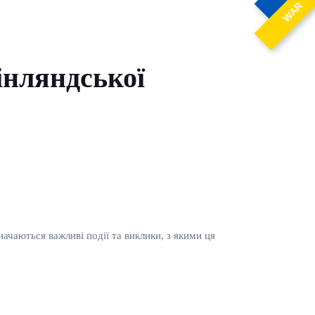
WAR
інляндської
ачаються важливі події та виклики, з якими ця