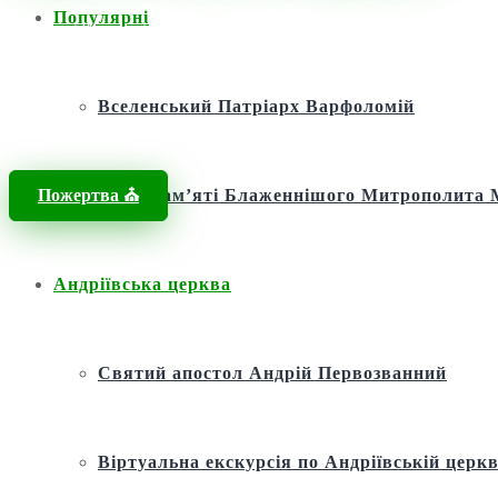
Популярні
Головна
/
Новини
/
Новини
/
Слово Архієпископа Льва: Століття ав
Вселенський Патріарх Варфоломій
Пожертва ⛪️
Фонд пам’яті Блаженнішого Митрополит
Андріївська церква
Святий апостол Андрій Первозванний
Віртуальна екскурсія по Андріївській церкв