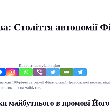
а: Століття автономії Ф
Поділитись публікацією
агоди 100-річчя автономії Фінляндської Православної церкви, відзн
а покликання на майбутнє.
ки майбутнього в промові Його