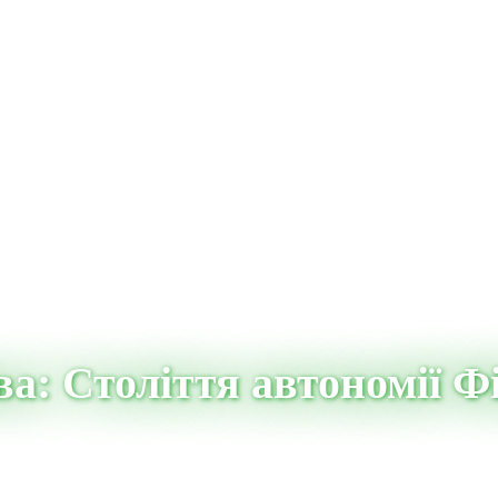
а: Століття автономії Ф