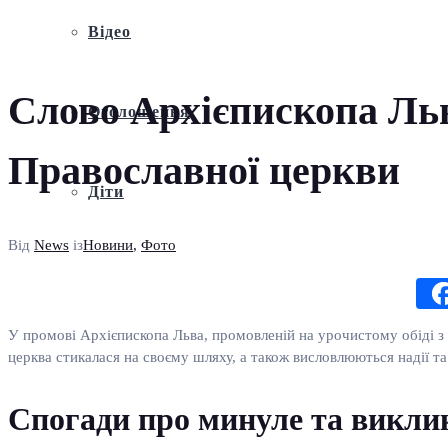
Відео
Слово Архієпископа Льв
Оголошення
Православної церкви
Діти
Від
News
із
Новини
,
Фото
У промові Архієпископа Льва, промовленій на урочистому обіді з н
церква стикалася на своєму шляху, а також висловлюються надії т
Спогади про минуле та викли