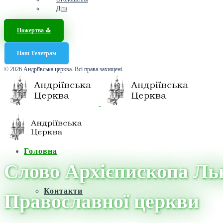
Діти
Пожертва ⛪️
Наш Телеграм
© 2026 Андріївська церква. Всі права захищені.
Головна
Слово Архієпископа Льв
Контакти
Православної церкви