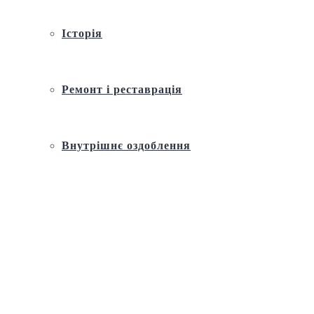
Історія
Ремонт і реставрація
Внутрішнє оздоблення
Архітектура
Православний церковний календар
Молитва