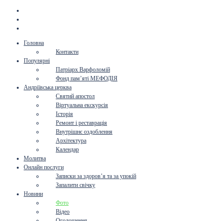
Головна
Контакти
Популярні
Патріарх Варфоломій
Фонд пам’яті МЕФОДІЯ
Андріївська церква
Святий апостол
Віртуальна екскурсія
Історія
Ремонт і реставрація
Внутрішнє оздоблення
Архітектура
Календар
Молитва
Онлайн послуги
Записки за здоров’я та за упокій
Запалити свічку
Новини
Фото
Відео
Оголошення