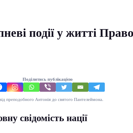
неві події у житті Прав
Поділитись публікацією
 від преподобного Антонія до святого Пантелеймона.
вну свідомість нації