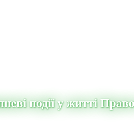
неві події у житті Прав