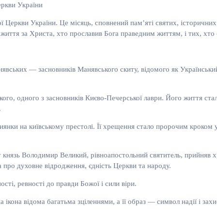
еркви України
Церкви України. Це місяць, сповнений пам’яті святих, історичних ві
 життя за Христа, хто прославив Бога праведним життям, і тих, хто 
явських — засновників Манявського скиту, відомого як Українськи
ого, одного з засновників Києво-Печерської лаври. Його життя ста
.
тиянки на київському престолі. Її хрещення стало пророчим кроком
 князь Володимир Великий, рівноапостольний святитель, прийняв х
про духовне відродження, єдність Церкви та народу.
ті, ревності до правди Божої і сили віри.
 ікона відома багатьма зціленнями, а її образ — символ надії і за