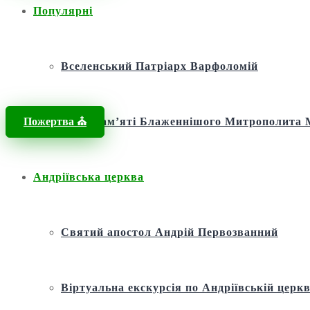
Популярні
Головна
/
Новини
/
Новини
/
Скарбниця святості: липневі події у ж
Вселенський Патріарх Варфоломій
Пожертва ⛪️
Фонд пам’яті Блаженнішого Митрополит
Андріївська церква
Святий апостол Андрій Первозванний
Віртуальна екскурсія по Андріївській церкв