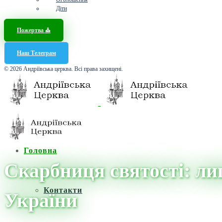
Діти
Пожертва ⛪️
Наш Телеграм
© 2026 Андріївська церква. Всі права захищені.
Головна
Скарбниця святості: лип
Контакти
України