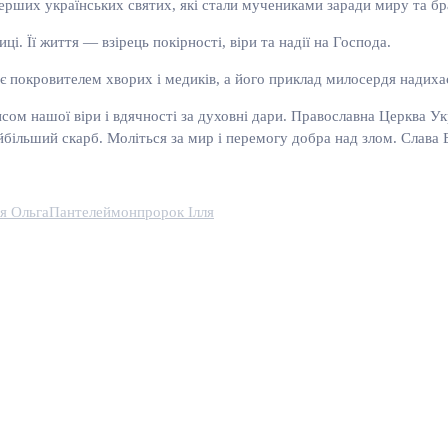
перших українських святих, які стали мучениками заради миру та бр
. Її життя — взірець покірності, віри та надії на Господа.
 є покровителем хворих і медиків, а його приклад милосердя надих
нсом нашої віри і вдячності за духовні дари. Православна Церква Ук
йбільший скарб. Моліться за мир і перемогу добра над злом. Слава Б
я Ольга
Пантелеймон
пророк Ілля