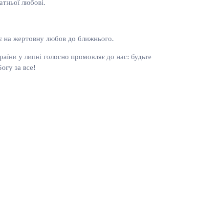
атньої любові.
ає на жертовну любов до ближнього.
раїни у липні голосно промовляє до нас: будьте
огу за все!