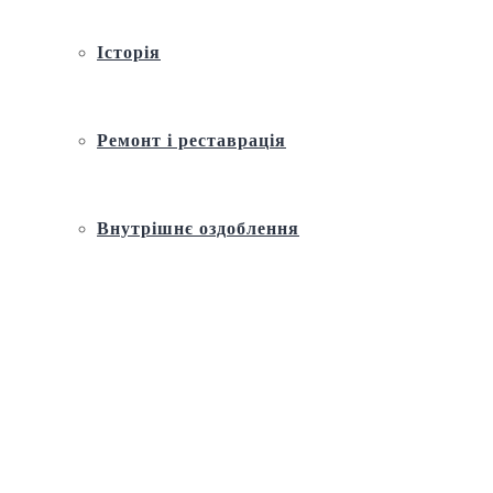
Історія
Ремонт і реставрація
Внутрішнє оздоблення
Архітектура
Православний церковний календар
Молитва