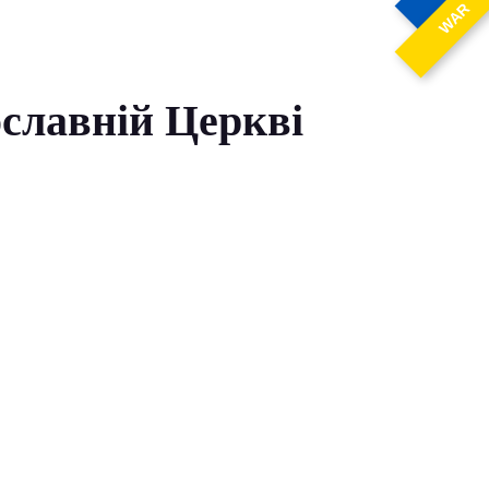
WAR
ославній Церкві