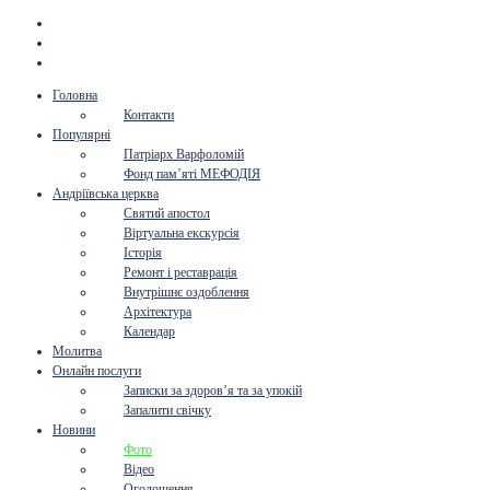
Головна
Контакти
Популярні
Патріарх Варфоломій
Фонд пам’яті МЕФОДІЯ
Андріївська церква
Святий апостол
Віртуальна екскурсія
Історія
Ремонт і реставрація
Внутрішнє оздоблення
Архітектура
Календар
Молитва
Онлайн послуги
Записки за здоров’я та за упокій
Запалити свічку
Новини
Фото
Відео
Оголошення