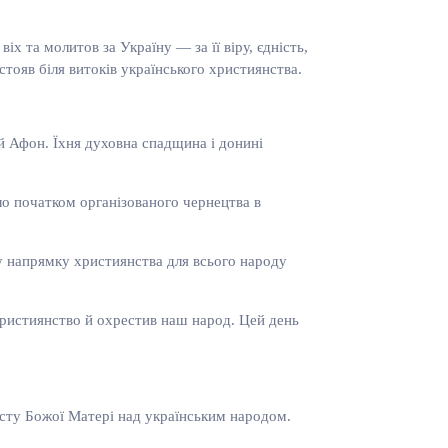
х та молитов за Україну — за її віру, єдність,
стояв біля витоків українського християнства.
й Афон. Їхня духовна спадщина і донині
ло початком організованого чернецтва в
 у напрямку християнства для всього народу
ристиянство й охрестив наш народ. Цей день
хисту Божої Матері над українським народом.