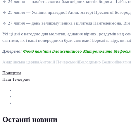
🔹 24 липня — пам’ять святих благовірних князів Бориса і Гліба, 
🔹 25 липня — Успіння праведної Анни, матері Пресвятої Богородиці
🔹 27 липня — день великомученика і цілителя Пантелеймона. Він
Усі ці дні є нагодою для молитви, єднання вірних, роздумів над се
святими, як і ваші попередники були святими! Бережіть віру, як на
Джерело:
Фонд пам’яті Блаженнішого Митрополита Мефодія
Андріївська церква
Антоній Печерський
Володимир Великий
княгин
Пожертва
Наш Телеграм
Останні новини