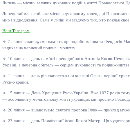
Липень — місяць великих духовних подій в житті Православної Ц
Липень займає особливе місце в духовному календарі Православної 
мир і відродження. Саме у липні ми згадуємо тих, хто поклав своє
Наш Телеграм
🔹 7 липня вшановуємо пам’ять преподобних Іова та Феодосія Ман
надихає на чернечий подвиг і молитву.
🔹 10 липня — день пам’яті преподобного Антонія Києво-Печерськ
Україні, а печерна обитель — серцем духовності та подвижництва
🔹 11 липня — день рівноапостольної княгині Ольги, першої хрис
Руси-України.
🔹 15 липня — День Хрещення Руси-України. Вже 1037 років тому
— особливий у молитовному житті українців: ми просимо Господа 
🔹 20 липня — вшановуємо святого пророка Іллю — приклад мужнос
🔹 23 липня — день Почаївської ікони Божої Матері. Ця чудотворна