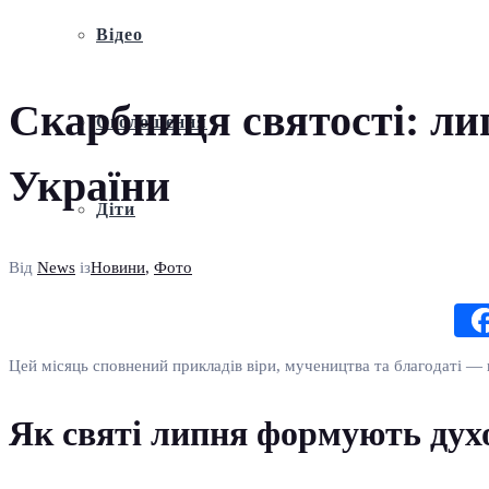
Відео
Скарбниця святості: лип
Оголошення
України
Діти
Від
News
із
Новини
,
Фото
Цей місяць сповнений прикладів віри, мучеництва та благодаті —
Як святі липня формують духо