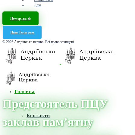
Діти
Пожертва ⛪️
Наш Телеграм
© 2026 Андріївська церква. Всі права захищені.
Головна
Предстоятель ПЦУ
Контакти
заклав пам’ятну