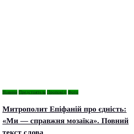
Новини
Предстоятель
Проповіді
Фото
Митрополит Епіфаній про єдність:
«Ми — справжня мозаїка». Повний
текст слова