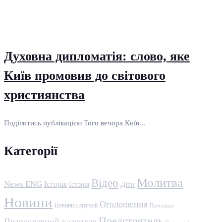
Духовна дипломатія: слово, яке
Київ промовив до світового
християнства
Поділитись публікацією Того вечора Київ...
Категорії
Молитва
Відео
News ENG
Історія
Історія
Діти
Новини
Оголошення
Новини з єпархій
Персоналі
Предстоятель
Православний календар