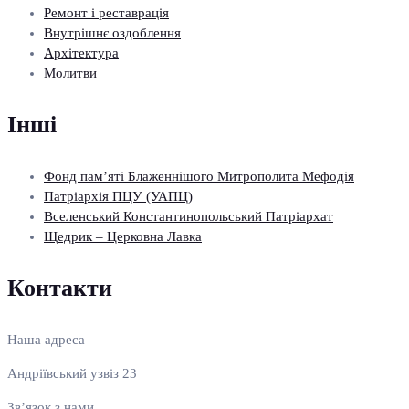
Ремонт і реставрація
Внутрішнє оздоблення
Архітектура
Молитви
Інші
Фонд пам’яті Блаженнішого Митрополита Мефодія
Патріархія ПЦУ (УАПЦ)
Вселенський Константинопольський Патріархат
Щедрик – Церковна Лавка
Контакти
Наша адреса
Андріївський узвіз 23
Зв’язок з нами