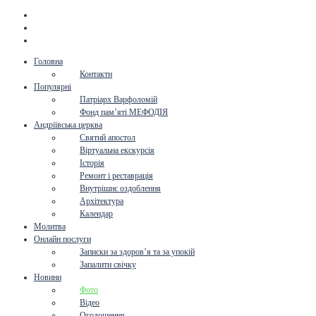
Головна
Контакти
Популярні
Патріарх Варфоломій
Фонд пам’яті МЕФОДІЯ
Андріївська церква
Святий апостол
Віртуальна екскурсія
Історія
Ремонт і реставрація
Внутрішнє оздоблення
Архітектура
Календар
Молитва
Онлайн послуги
Записки за здоров’я та за упокій
Запалити свічку
Новини
Фото
Відео
Оголошення