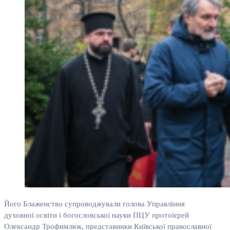
Його Блаженство супроводжували голова Управління
духовної освіти і богословської науки ПЦУ протоієрей
Олександр Трофимлюк, представники Київської православної