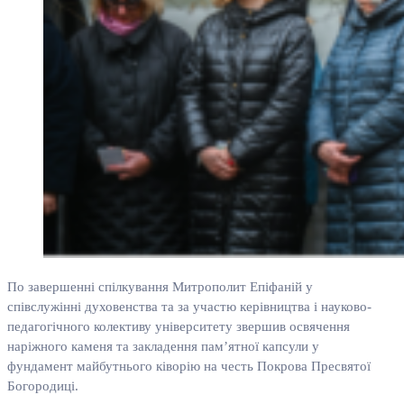
По завершенні спілкування Митрополит Епіфаній у
співслужінні духовенства та за участю керівництва і науково-
педагогічного колективу університету звершив освячення
наріжного каменя та закладення пам’ятної капсули у
фундамент майбутнього ківорію на честь Покрова Пресвятої
Богородиці.