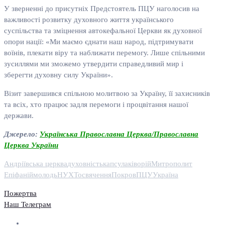
У зверненні до присутніх Предстоятель ПЦУ наголосив на
важливості розвитку духовного життя українського
суспільства та зміцнення автокефальної Церкви як духовної
опори нації: «Ми маємо єднати наш народ, підтримувати
воїнів, плекати віру та наближати перемогу. Лише спільними
зусиллями ми зможемо утвердити справедливий мир і
зберегти духовну силу України».
Візит завершився спільною молитвою за Україну, її захисників
та всіх, хто працює задля перемоги і процвітання нашої
держави.
Джерело:
Українська Православна Церква/Православна
Церква України
Андріївська церква
духовність
капсула
ківорій
Митрополит
Епіфаній
молодь
НУХТ
освячення
Покров
ПЦУ
Україна
Пожертва
Наш Телеграм