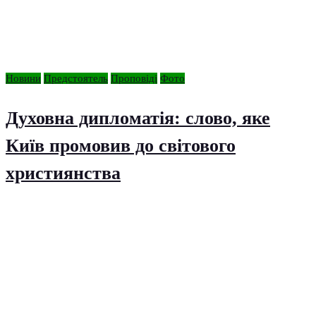
Новини
Предстоятель
Проповіді
Фото
Духовна дипломатія: слово, яке
Київ промовив до світового
християнства