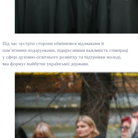
Під час зустрічі сторони обмінялися відзнаками й
пам’ятними подарунками, підкресливши важливість співпраці
у сфері духовно-освітнього розвитку та підтримки молоді,
яка формує майбутнє української держави.