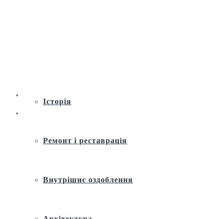
Віртуальна екскурсія по Андріївській
церкві
Історія
Ремонт і реставрація
Внутрішнє оздоблення
Архітектура