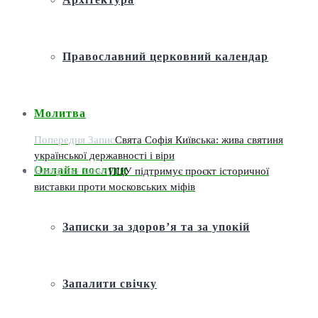
Православний церковний календар
Молитва
Попередня Запис
Свята Софія Київська: жива святиня
української державності і віри
Онлайн послуги
Наступна Запис
ПЦУ підтримує проєкт історичної
виставки проти московських міфів
Записки за здоров’я та за упокій
Запалити свічку