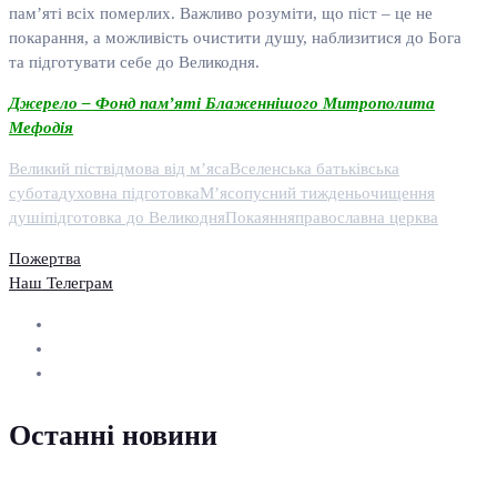
пам’яті всіх померлих. Важливо розуміти, що піст – це не
покарання, а можливість очистити душу, наблизитися до Бога
та підготувати себе до Великодня.
Джерело – Фонд пам’яті Блаженнішого Митрополита
Мефодія
Великий піст
відмова від м’яса
Вселенська батьківська
субота
духовна підготовка
М’ясопусний тиждень
очищення
душі
підготовка до Великодня
Покаяння
православна церква
Пожертва
Наш Телеграм
Останні новини