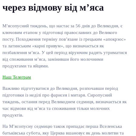
через відмову від м’яса
М’ясопусний тиждень, що настає за 56 днів до Великодня, є
ключовим етапом у підготовці православних до Великого
посту. Походження терміну пов’язане із грецьким «апокрэос»
та латинським «карні привум», що визначається як
позбавлення м’яса. У цей період віруючим радять утриматися
від споживання м’яса, замінивши його молочними
продуктами та яйцями.
Наш Телеграм
Важливо підготуватися до Великодня, розпочавши період
підготовки із неділі про фарисея і митаря. Сиропусний
тиждень, остання перед Великоднем седмиця, визначається як
час відмови від м’яса та споживання тільки молочних
продуктів.
На М’ясопусну седмицю також припадає перша Вселенська
батьківська субота, яку Церква вшановує як день молитви та