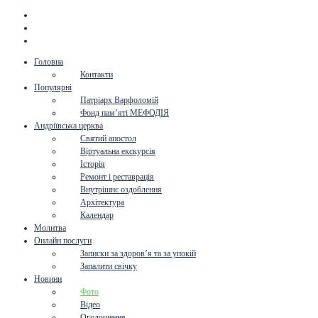
Головна
Контакти
Популярні
Патріарх Варфоломій
Фонд пам’яті МЕФОДІЯ
Андріївська церква
Святий апостол
Віртуальна екскурсія
Історія
Ремонт і реставрація
Внутрішнє оздоблення
Архітектура
Календар
Молитва
Онлайн послуги
Записки за здоров’я та за упокій
Запалити свічку
Новини
Фото
Відео
Оголошення