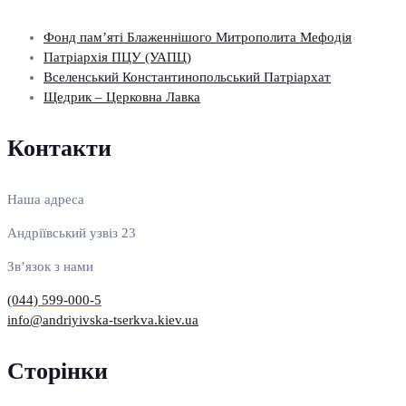
Фонд пам’яті Блаженнішого Митрополита Мефодія
Патріархія ПЦУ (УАПЦ)
Вселенський Константинопольський Патріархат
Щедрик – Церковна Лавка
Контакти
Наша адреса
Андріївський узвіз 23
Зв’язок з нами
(044) 599-000-5
info@andriyivska-tserkva.kiev.ua
Сторінки