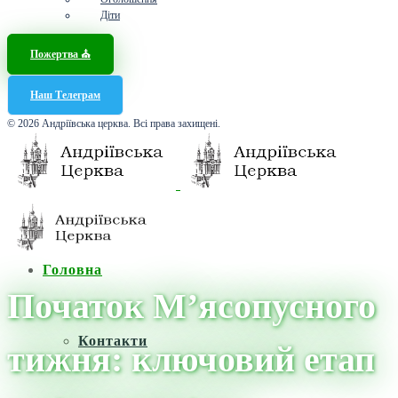
Діти
Пожертва ⛪️
Наш Телеграм
© 2026 Андріївська церква. Всі права захищені.
Головна
Початок М’ясопусного
Контакти
тижня: ключовий етап