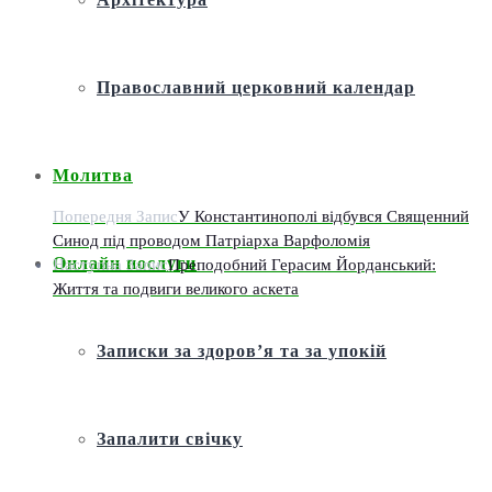
Православний церковний календар
Молитва
Попередня Запис
У Константинополі відбувся Священний
Синод під проводом Патріарха Варфоломія
Онлайн послуги
Наступна Запис
Преподобний Герасим Йорданський:
Життя та подвиги великого аскета
Записки за здоров’я та за упокій
Запалити свічку