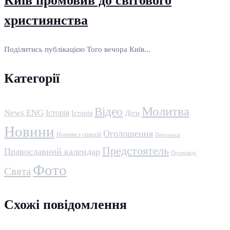
Київ промовив до світового
християнства
Поділитись публікацією Того вечора Київ...
Категорії
Молитва
Відео
News ENG
Історія
Історія
Діти
Новини
Оголошення
Новини з єпархій
Персоналі
Предстоятель
Православний календар
Проповіді
Фото
Свята
Схожі повідомлення