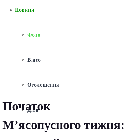
Новини
Фото
Відео
Оголошення
Початок
Діти
М’ясопусного тижня: