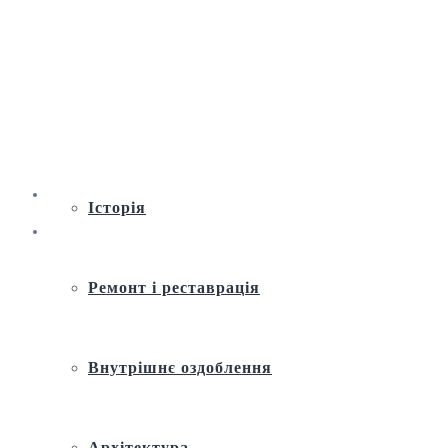
Віртуальна екскурсія по Андріївській
церкві
Історія
Ремонт і реставрація
Внутрішнє оздоблення
Архітектура