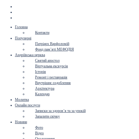
Головна
Контакти
Популярні
Патріарх Варфоломій
Фонд пам’яті МЕФОДІЯ
Андріївська церква
Святий апостол
Віртуальна екскурсія
Історія
Ремонт і реставрація
Внутрішнє оздоблення
Архітектура
Календар
Молитва
Онлайн послуги
Записки за здоров’я та за упокій
Запалити свічку
Новини
Фото
Відео
Оголошення