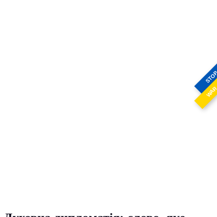
STO
WA