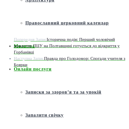
Православний церковний календар
Попередня Запис
Історична подія: Перший чоловічий
монастир ПЦУ на Полтавщині готується до відкриття у
Молитва
Горбанівці
Наступна Запис
Правда про Голодомор: Спогади учителя з
Боярки
Онлайн послуги
Записки за здоров’я та за упокій
Запалити свічку