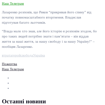
Наш Телеграм
Лазаренко розповів, що Риков “прикривав його спину” від
початку повномасштабного вторгнення. Владислав
підготував багато льотчиків.
“Влада мало хто знав, але його історію я розповім згодом, бо
про таких людей потрібно знати і пам’ятати – він віддав
життя за наші життя, за нашу свободу і за нашу Україну!” –
пообіцяв Лазаренко.
втрата
герой
свобода
Україна
Пожертва
Наш Телеграм
Останні новини