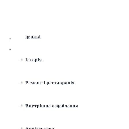
Віртуальна екскурсія по Андріївській
церкві
Історія
Ремонт і реставрація
Внутрішнє оздоблення
Архітектура