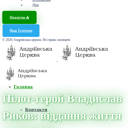
Діти
Пожертва ⛪️
Наш Телеграм
© 2026 Андріївська церква. Всі права захищені.
Головна
Пілот-герой Владислав
Контакти
Риков: віддання життя