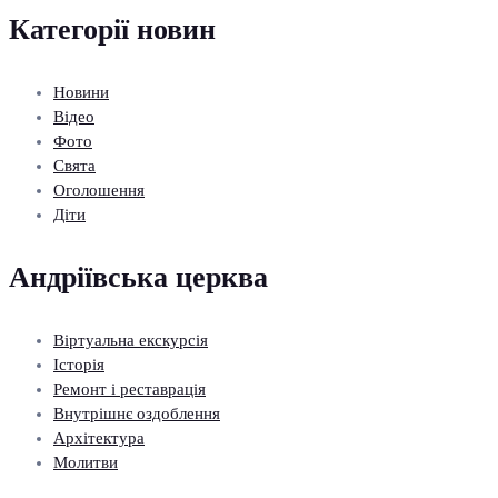
Категорії новин
Новини
Відео
Фото
Свята
Оголошення
Діти
Андріївська церква
Віртуальна екскурсія
Історія
Ремонт і реставрація
Внутрішнє оздоблення
Архітектура
Молитви