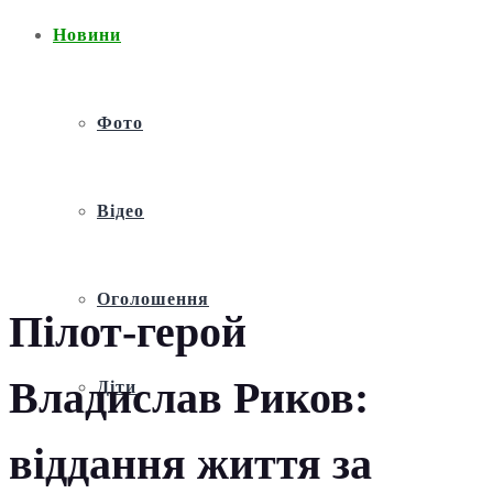
Новини
Фото
Відео
Оголошення
Пілот-герой
Владислав Риков:
Діти
віддання життя за