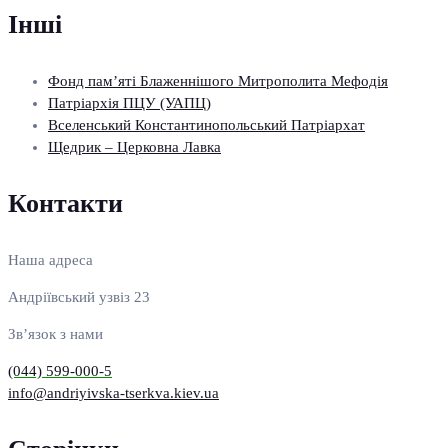
Інші
Фонд пам’яті Блаженнішого Митрополита Мефодія
Патріархія ПЦУ (УАПЦ)
Вселенський Константинопольський Патріархат
Щедрик – Церковна Лавка
Контакти
Наша адреса
Андріївський узвіз 23
Зв’язок з нами
(044) 599-000-5
info@andriyivska-tserkva.kiev.ua