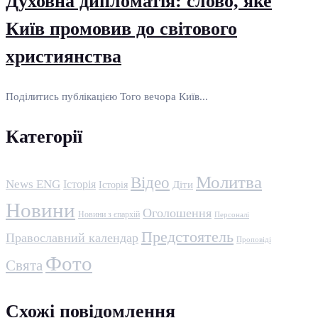
Духовна дипломатія: слово, яке
Київ промовив до світового
християнства
Поділитись публікацією Того вечора Київ...
Категорії
Молитва
Відео
News ENG
Історія
Історія
Діти
Новини
Оголошення
Новини з єпархій
Персоналі
Предстоятель
Православний календар
Проповіді
Фото
Свята
Схожі повідомлення