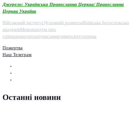
Джерело: Українська Православна Церква/ Православна
Церква України
Військовий інститут
Духовний розвиток
Київська богословська
академія
Меморандум про
співпрацю
освіта
підписання
університет
церква
Пожертва
Наш Телеграм
Останні новини