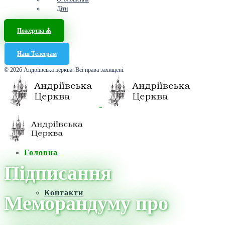
Діти
Пожертва ⛪️
Наш Телеграм
© 2026 Андріївська церква. Всі права захищені.
Головна
Підписання
Контакти
Меморандуму про