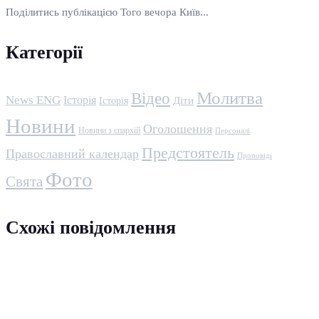
Поділитись публікацією Того вечора Київ...
Категорії
Молитва
Відео
News ENG
Історія
Історія
Діти
Новини
Оголошення
Новини з єпархій
Персоналі
Предстоятель
Православний календар
Проповіді
Фото
Свята
Схожі повідомлення