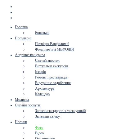
Головна
Контакти
Популярні
Патріарх Варфоломій
Фонд пам’яті МЕФОДІЯ
Андріївська церква
Святий апостол
Віртуальна екскурсія
Історія
Ремонт і реставрація
Внутрішнє оздоблення
Архітектура
Календар
Молитва
Онлайн послуги
Записки за здоров’я та за упокій
Запалити свічку
Новини
Фото
Відео
Оголошення