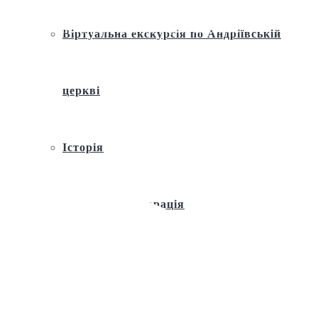
співпрацю між Київською богословською академією та
Військовим інститутом КНУ ім. Тараса Шевченка
Віртуальна екскурсія по Андріївській
церкві
Історія
Ремонт і реставрація
Внутрішнє оздоблення
Архітектура