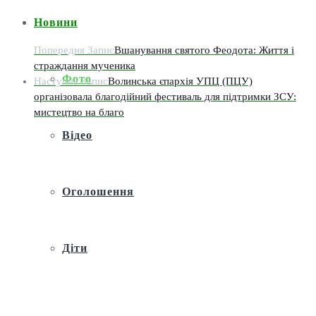
Новини
Попередня Запис
Вшанування святого Феодота: Життя і
страждання мученика
Фото
Наступна Запис
Волинська єпархія УПЦ (ПЦУ)
організовала благодійний фестиваль для підтримки ЗСУ:
мистецтво на благо
Відео
Оголошення
Діти