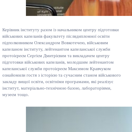
Керівник інституту разом із начальником центру підготовки
військових капеланів факультету післядипломної освіти
підполковником Олександром Вовкотечею, військовим
капеланом інституту, лейтенантом капеланської служби
протоієреєм Сергієм Дмитрієвим та викладачем центру
підготовки військових капеланів, молодшим лейтенантом
капеланської служби протоієреєм Максимом Кравчуком
ознайомили гостя з історією та сучасним станом військового
закладу вищої освіти, освітніми програмами, які реалізує
інститут, матеріально-технічною базою, лабораторіями,
музеєм тощо.