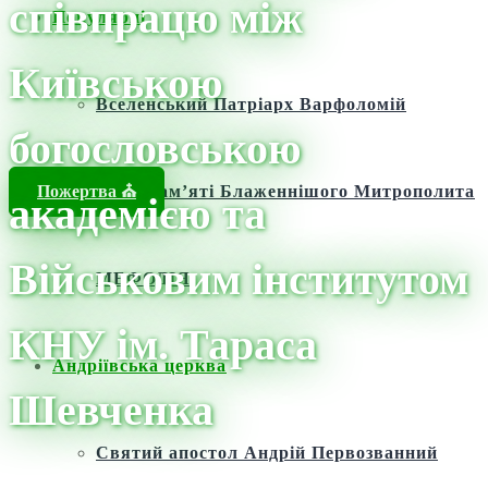
співпрацю між
Популярні
Київською
Вселенський Патріарх Варфоломій
богословською
Пожертва ⛪️
Фонд пам’яті Блаженнішого Митрополита
академією та
Військовим інститутом
МЕФОДІЯ
КНУ ім. Тараса
Андріївська церква
Шевченка
Святий апостол Андрій Первозванний
Головна
/
Новини
/
Новини
/
Підписання Меморандуму про