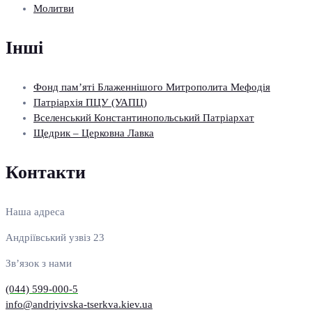
Молитви
Інші
Фонд пам’яті Блаженнішого Митрополита Мефодія
Патріархія ПЦУ (УАПЦ)
Вселенський Константинопольський Патріархат
Щедрик – Церковна Лавка
Контакти
Наша адреса
Андріївський узвіз 23
Зв’язок з нами
(044) 599-000-5
info@andriyivska-tserkva.kiev.ua