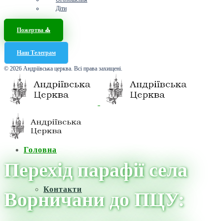
Діти
Пожертва ⛪️
Наш Телеграм
© 2026 Андріївська церква. Всі права захищені.
Головна
Перехід парафії села
Контакти
Ворничани до ПЦУ: