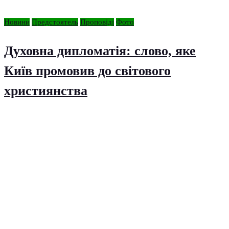
Новини
Предстоятель
Проповіді
Фото
Духовна дипломатія: слово, яке
Київ промовив до світового
християнства