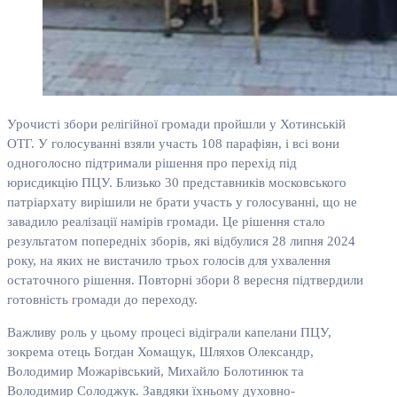
Урочисті збори релігійної громади пройшли у Хотинській
ОТГ. У голосуванні взяли участь 108 парафіян, і всі вони
одноголосно підтримали рішення про перехід під
юрисдикцію ПЦУ. Близько 30 представників московського
патріархату вирішили не брати участь у голосуванні, що не
завадило реалізації намірів громади. Це рішення стало
результатом попередніх зборів, які відбулися 28 липня 2024
року, на яких не вистачило трьох голосів для ухвалення
остаточного рішення. Повторні збори 8 вересня підтвердили
готовність громади до переходу.
Важливу роль у цьому процесі відіграли капелани ПЦУ,
зокрема отець Богдан Хомащук, Шляхов Олександр,
Володимир Можарівський, Михайло Болотинюк та
Володимир Солоджук. Завдяки їхньому духовно-