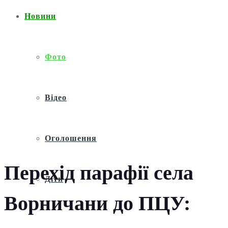
Новини
Фото
Відео
Оголошення
Перехід парафії села
Діти
Ворничани до ПЦУ: