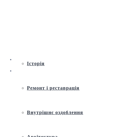
Віртуальна екскурсія по Андріївській
церкві
Історія
Ремонт і реставрація
Внутрішнє оздоблення
Архітектура