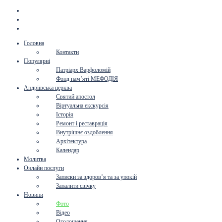
Головна
Контакти
Популярні
Патріарх Варфоломій
Фонд пам’яті МЕФОДІЯ
Андріївська церква
Святий апостол
Віртуальна екскурсія
Історія
Ремонт і реставрація
Внутрішнє оздоблення
Архітектура
Календар
Молитва
Онлайн послуги
Записки за здоров’я та за упокій
Запалити свічку
Новини
Фото
Відео
Оголошення