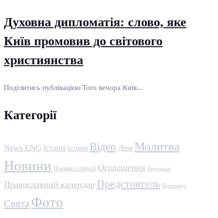
Духовна дипломатія: слово, яке
Київ промовив до світового
християнства
Поділитись публікацією Того вечора Київ...
Категорії
Молитва
Відео
News ENG
Історія
Історія
Діти
Новини
Оголошення
Новини з єпархій
Персоналі
Предстоятель
Православний календар
Проповіді
Фото
Свята