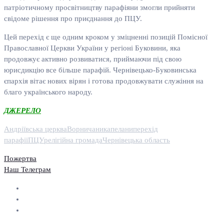
патріотичному просвітництву парафіяни змогли прийняти
свідоме рішення про приєднання до ПЦУ.
Цей перехід є ще одним кроком у зміцненні позицій Помісної
Православної Церкви України у регіоні Буковини, яка
продовжує активно розвиватися, приймаючи під свою
юрисдикцію все більше парафій. Чернівецько-Буковинська
єпархія вітає нових вірян і готова продовжувати служіння на
благо українського народу.
ДЖЕРЕЛО
Андріївська церква
Ворничани
капелани
перехід
парафії
ПЦУ
релігійна громада
Чернівецька область
Пожертва
Наш Телеграм