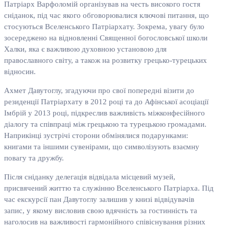
Патріарх Варфоломій організував на честь високого гостя
сніданок, під час якого обговорювалися ключові питання, що
стосуються Вселенського Патріархату. Зокрема, увагу було
зосереджено на відновленні Священної богословської школи
Халки, яка є важливою духовною установою для
православного світу, а також на розвитку грецько-турецьких
відносин.
Ахмет Давутоглу, згадуючи про свої попередні візити до
резиденції Патріархату в 2012 році та до Афінської асоціації
Імбрій у 2013 році, підкреслив важливість міжконфесійного
діалогу та співпраці між грецькою та турецькою громадами.
Наприкінці зустрічі сторони обмінялися подарунками:
книгами та іншими сувенірами, що символізують взаємну
повагу та дружбу.
Після сніданку делегація відвідала місцевий музей,
присвячений життю та служінню Вселенського Патріарха. Під
час екскурсії пан Давутоглу залишив у книзі відвідувачів
запис, у якому висловив свою вдячність за гостинність та
наголосив на важливості гармонійного співіснування різних