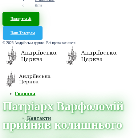
Діти
Пожертва ⛪️
Наш Телеграм
© 2026 Андріївська церква. Всі права захищені.
Головна
Патріарх Варфоломій
Контакти
прийняв колишнього