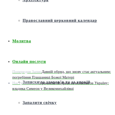
Православний церковний календар
Молитва
Онлайн послуги
Попередня Запис
Давній обряд, що знову стає актуальним:
погребіння Плащаниці Божої Матері
Записки за здоров’я та за упокій
Наступна Запис
Урочиста літургія та молитва за Україну:
владика Симеон у Великомихайлівці
Запалити свічку