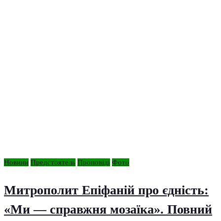
Новини
Предстоятель
Проповіді
Фото
Митрополит Епіфаній про єдність:
«Ми — справжня мозаїка». Повний