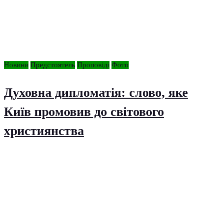
Новини
Предстоятель
Проповіді
Фото
Духовна дипломатія: слово, яке
Київ промовив до світового
християнства