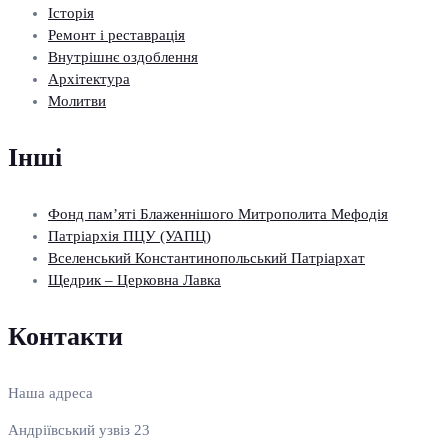
Історія
Ремонт і реставрація
Внутрішнє оздоблення
Архітектура
Молитви
Інші
Фонд пам’яті Блаженнішого Митрополита Мефодія
Патріархія ПЦУ (УАПЦ)
Вселенський Константинопольський Патріархат
Щедрик – Церковна Лавка
Контакти
Наша адреса
Андріївський узвіз 23