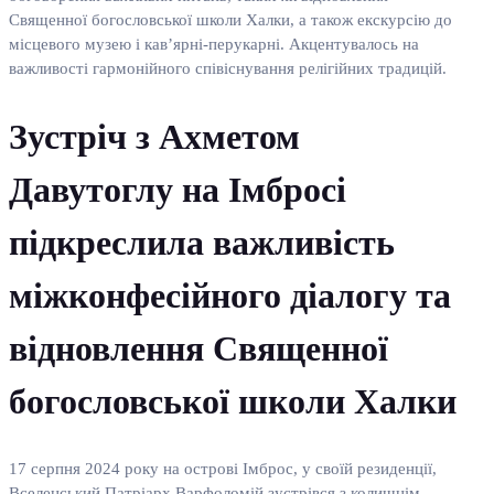
Священної богословської школи Халки, а також екскурсію до
місцевого музею і кав’ярні-перукарні. Акцентувалось на
важливості гармонійного співіснування релігійних традицій.
Зустріч з Ахметом
Давутоглу на Імбросі
підкреслила важливість
міжконфесійного діалогу та
відновлення Священної
богословської школи Халки
17 серпня 2024 року на острові Імброс, у своїй резиденції,
Вселенський Патріарх Варфоломій зустрівся з колишнім