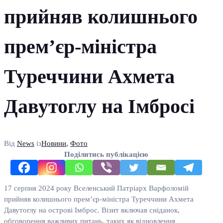
прийняв колишнього
прем’єр-міністра
Туреччини Ахмета
Давутоглу на Імбросі
Від
News
із
Новини
,
Фото
Поділитись публікацією
17 серпня 2024 року Вселенський Патріарх Варфоломій
прийняв колишнього прем’єр-міністра Туреччини Ахмета
Давутоглу на острові Імброс. Візит включав сніданок,
обговорення важливих питань, таких як відновлення