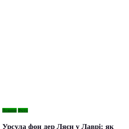
Новини
Фото
Урсула фон дер Ляєн у Лаврі: як