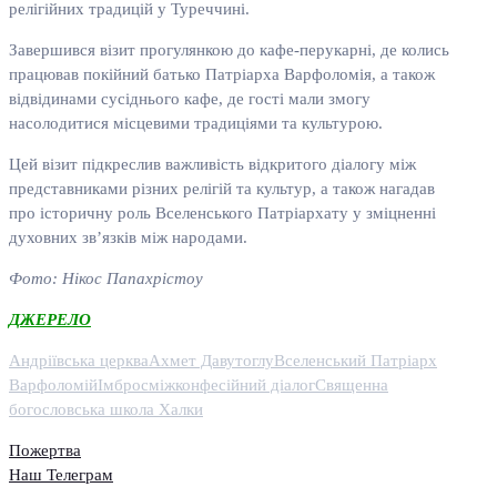
релігійних традицій у Туреччині.
Завершився візит прогулянкою до кафе-перукарні, де колись
працював покійний батько Патріарха Варфоломія, а також
відвідинами сусіднього кафе, де гості мали змогу
насолодитися місцевими традиціями та культурою.
Цей візит підкреслив важливість відкритого діалогу між
представниками різних релігій та культур, а також нагадав
про історичну роль Вселенського Патріархату у зміцненні
духовних зв’язків між народами.
Фото: Нікос Папахрістоу
ДЖЕРЕЛО
Андріївська церква
Ахмет Давутоглу
Вселенський Патріарх
Варфоломій
Імброс
міжконфесійний діалог
Священна
богословська школа Халки
Пожертва
Наш Телеграм