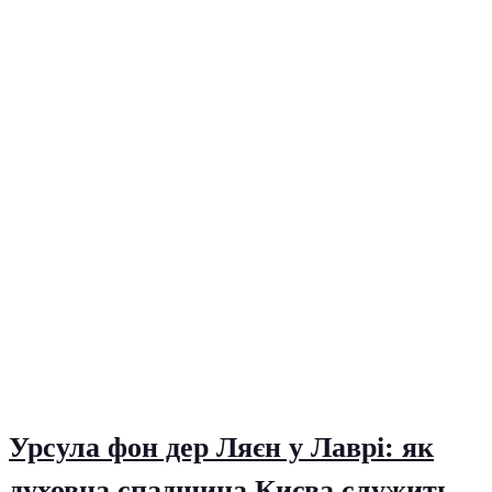
Урсула фон дер Ляєн у Лаврі: як
духовна спадщина Києва служить