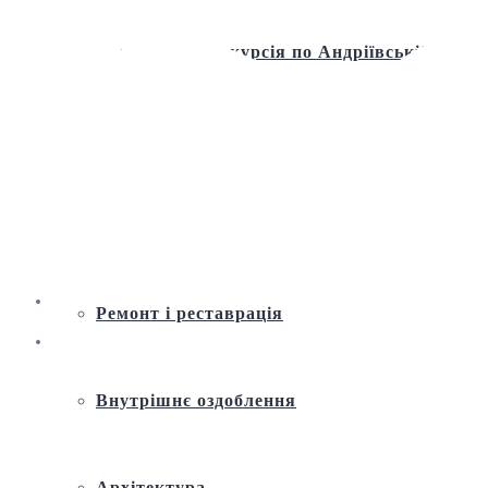
Віртуальна екскурсія по Андріївській
церкві
Історія
Ремонт і реставрація
Внутрішнє оздоблення
Архітектура