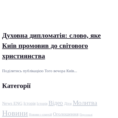
Духовна дипломатія: слово, яке
Київ промовив до світового
християнства
Поділитись публікацією Того вечора Київ...
Категорії
Молитва
Відео
News ENG
Історія
Історія
Діти
Новини
Оголошення
Новини з єпархій
Персоналі