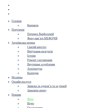
Головна
Контакти
Популярні
Патріарх Варфоломій
Фонд пам’яті МЕФОДІЯ
Андріївська церква
Святий апостол
Віртуальна екскурсія
Історія
Ремонт і реставрація
Внутрішнє оздоблення
Архітектура
Календар
Молитва
Онлайн послуги
Записки за здоров’я та за упокій
Запалити свічку
Новини
Фото
Відео
Оголошення