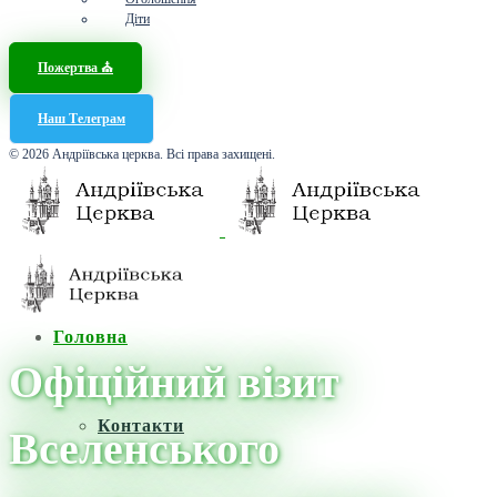
Діти
Пожертва ⛪️
Наш Телеграм
© 2026 Андріївська церква. Всі права захищені.
Головна
Офіційний візит
Контакти
Вселенського