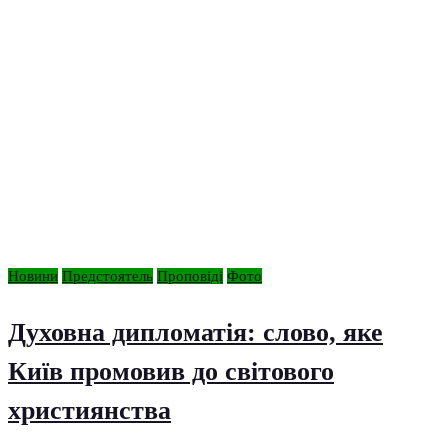
Новини
Предстоятель
Проповіді
Фото
Духовна дипломатія: слово, яке
Київ промовив до світового
християнства