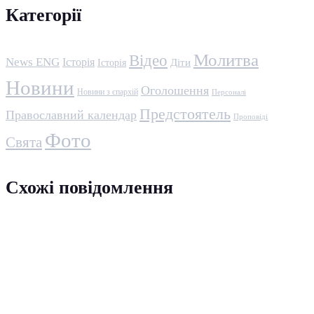
Категорії
Молитва
Відео
News ENG
Історія
Історія
Діти
Новини
Оголошення
Новини з єпархій
Персоналі
Предстоятель
Православний календар
Проповіді
Фото
Свята
Схожі повідомлення