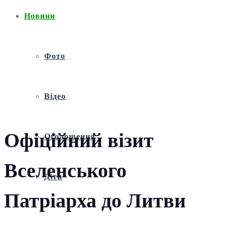
Новини
Фото
Відео
Офіційний візит
Оголошення
Вселенського
Діти
Патріарха до Литви