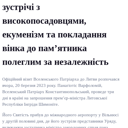
зустрічі з
високопосадовцями,
екуменізм та покладання
вінка до пам’ятника
полеглим за незалежність
Офіційний візит Вселенського Патріарха до Литви розпочався
вчора, 20 березня 2023 року. Панагіотіс Варфоломій,
Вселенський Патріарх Константинопольський, проведе три
дні в країні на запрошення прем’єр-міністра Литовської
Республіки Інгріди Шимоніте.
Його Святість прибув до міжнародного аеропорту у Вільнюсі
у другій половині дня, де його зустріли представники Уряду,
включаючи заступника міністра закордонних справ пана