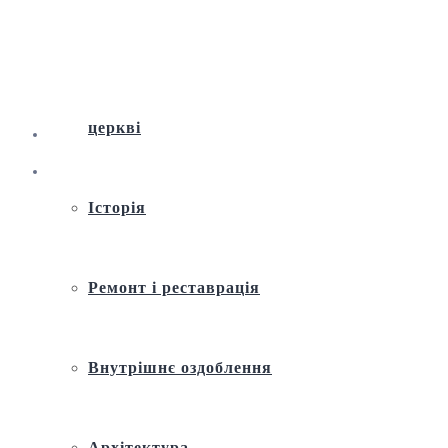
Віртуальна екскурсія по Андріївській
церкві
Історія
Ремонт і реставрація
Внутрішнє оздоблення
Архітектура