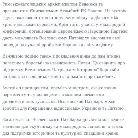
Римсько-католицьким архієпископом Вільнюса та
президентом Єпископських Асамблей РК Європи. Ця зустріч
є дуже важливою з точки зору екуменізму та діалогу між
християнськими церквами. Крім того, участь у міжнародній
конференції, організованій Європейською Народною Партією,
дасть можливість Вселенському Патріарху висловити свої
погляди на сучасні проблеми Європи та світу в цілому.
Важливою подією також є покладання вінка до пам’ятника
полеглим у боротьбі за незалежність Литви. Це свідчить про
підтримку Вселенським Патріархом історичної боротьби
литовців за свою незалежність та пам’ять про загиблих.
Зустріч з президентом, прем’єр-міністром, екс-головою
парламенту та урядовцями є важливим елементом
дипломатичних зусиль, які Вселенський Патріарх може
зробити для покращення відносин між Україною та Литвою.
Загалом, візит Вселенського Патріарха до Литви має велике
значення для екуменізму та міжнародних відносин, а також
для підтримки історичної та культурної спадщини країни.