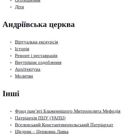
Оголошення
Діти
Андріївська церква
Віртуальна екскурсія
Історія
Ремонт і реставрація
Внутрішнє оздоблення
Архітектура
Молитви
Інші
Фонд пам’яті Блаженнішого Митрополита Мефодія
Патріархія ПЦУ (УАПЦ)
Вселенський Константинопольський Патріархат
Щедрик – Церковна Лавка