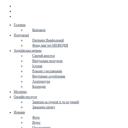
Головна
Контакти
Популярні
Патріарх Варфоломій
Фонд пам’яті МЕФОДІЯ
Андріївська церква
Святий апостол
Віртуальна екскурсія
Історія
Ремонт і реставрація
Внутрішнє оздоблення
Архітектура
Календар
Молитва
Онлайн послуги
Записки за здоров’я та за упокій
Запалити свічку
Новини
Фото
Відео
Оголошення