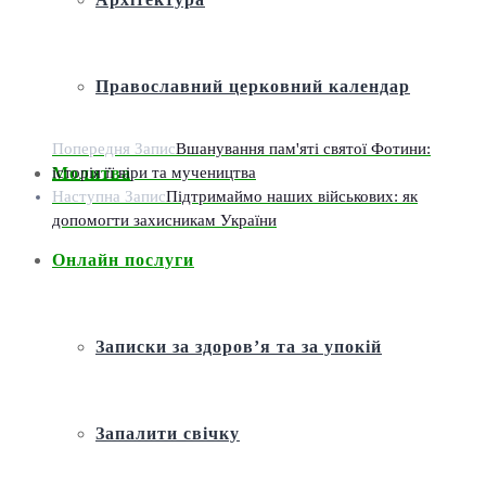
Православний церковний календар
Попередня Запис
Вшанування пам'яті святої Фотини:
історія її віри та мучеництва
Молитва
Наступна Запис
Підтримаймо наших військових: як
допомогти захисникам України
Онлайн послуги
Записки за здоров’я та за упокій
Запалити свічку