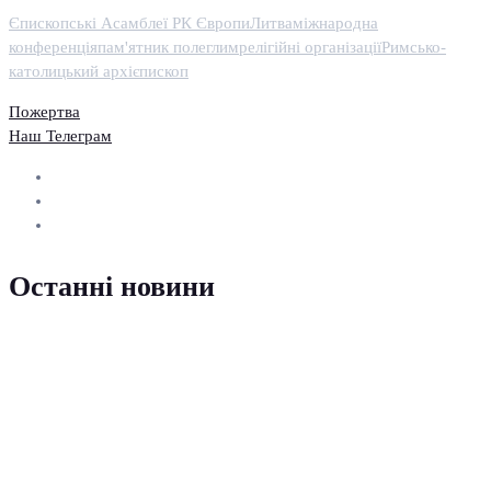
Єпископські Асамблеї РК Європи
Литва
міжнародна
конференція
пам'ятник полеглим
релігійні організації
Римсько-
католицький архієпископ
Пожертва
Наш Телеграм
Останні новини