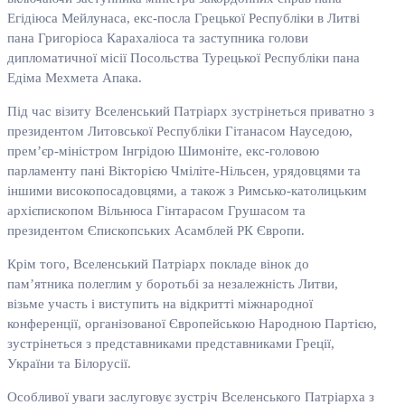
Егідіюса Мейлунаса, екс-посла Грецької Республіки в Литві
пана Григоріоса Карахаліоса та заступника голови
дипломатичної місії Посольства Турецької Республіки пана
Едіма Мехмета Апака.
Під час візиту Вселенський Патріарх зустрінеться приватно з
президентом Литовської Республіки Гітанасом Науседою,
прем’єр-міністром Інгрідою Шимоніте, екс-головою
парламенту пані Вікторією Чміліте-Нільсен, урядовцями та
іншими високопосадовцями, а також з Римсько-католицьким
архієпископом Вільнюса Гінтарасом Грушасом та
президентом Єпископських Асамблей РК Європи.
Крім того, Вселенський Патріарх покладе вінок до
пам’ятника полеглим у боротьбі за незалежність Литви,
візьме участь і виступить на відкритті міжнародної
конференції, організованої Європейською Народною Партією,
зустрінеться з представниками представниками Греції,
України та Білорусії.
Особливої уваги заслуговує зустріч Вселенського Патріарха з