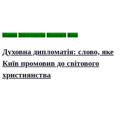
Новини
Предстоятель
Проповіді
Фото
Духовна дипломатія: слово, яке
Київ промовив до світового
християнства