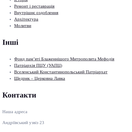
Ремонт і реставрація
Внутрішнє оздоблення
Архітектура
Молитви
Інші
Фонд пам’яті Блаженнішого Митрополита Мефодія
Патріархія ПЦУ (УАПЦ)
Вселенський Константинопольський Патріархат
Щедрик – Церковна Лавка
Контакти
Наша адреса
Андріївський узвіз 23