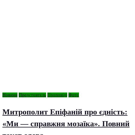
Новини
Предстоятель
Проповіді
Фото
Митрополит Епіфаній про єдність:
«Ми — справжня мозаїка». Повний