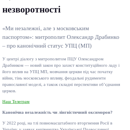
незворотності
«Ми незалежні, але з московським
паспортом»: митрополит Олександр Драбинко
– про канонічний статус УПЦ (МП)
У центрі діалогу з митрополитом ПЦУ Олександром
Драбинком — новий закон про захист конституційного ладу і
його вплив на УПЦ МП, мовчання церкви під час початку
війни, тінь московського впливу, феодальні рудименти
православної моделі, а також складні перспективи об’єднання
церков.
Наш Телеграм
Канонічна незалежність чи лінгвістичний оксиморон?
У 2022 році, на тлі повномасштабного вторгнення Росії в
Україну, у заявах керівництва Української Православної