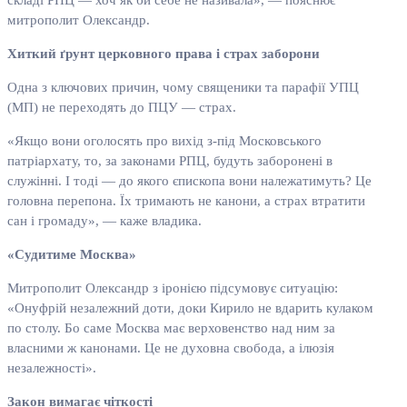
складі РПЦ — хоч як би себе не називала», — пояснює
митрополит Олександр.
Хиткий ґрунт церковного права і страх заборони
Одна з ключових причин, чому священики та парафії УПЦ
(МП) не переходять до ПЦУ — страх.
«Якщо вони оголосять про вихід з-під Московського
патріархату, то, за законами РПЦ, будуть заборонені в
служінні. І тоді — до якого єпископа вони належатимуть? Це
головна перепона. Їх тримають не канони, а страх втратити
сан і громаду», — каже владика.
«
Судитиме Москва
»
Митрополит Олександр з іронією підсумовує ситуацію:
«Онуфрій незалежний доти, доки Кирило не вдарить кулаком
по столу. Бо саме Москва має верховенство над ним за
власними ж канонами. Це не духовна свобода, а ілюзія
незалежності».
Закон вимагає чіткості