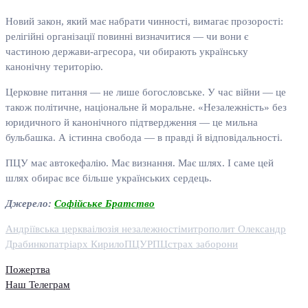
Новий закон, який має набрати чинності, вимагає прозорості:
релігійні організації повинні визначитися — чи вони є
частиною держави-агресора, чи обирають українську
канонічну територію.
Церковне питання — не лише богословське. У час війни — це
також політичне, національне й моральне. «Незалежність» без
юридичного й канонічного підтвердження — це мильна
бульбашка. А істинна свобода — в правді й відповідальності.
ПЦУ має автокефалію. Має визнання. Має шлях. І саме цей
шлях обирає все більше українських сердець.
Джерело:
Софійське Братство
Андріївська церква
ілюзія незалежності
митрополит Олександр
Драбинко
патріарх Кирило
ПЦУ
РПЦ
страх заборони
Пожертва
Наш Телеграм