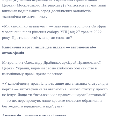
Церкви (Московського Патріархату) з’являється термін, який
викликав подив навіть серед досвідчених каноністів:
«канонічна незалежність».
«Ми канонічно незалежні», — зазначив митрополит Онуфрій
у зверненні після рішення собору УПЦ від 27 травня 2022
року. Проте, що стоїть за цими словами?
Канонічна карта: лише два шляхи — автономія або
автокефалія
Митрополит Олександр Драбинко, архієрей Православної
Церкви України, відомий своєю глибокою обізнаністю в
канонічному праві, прямо пояснює:
«У канонічному праві існують лише два визнаних статуси для
церков — автокефальна та автономна. Іншого статусу просто
не існує. Якщо ти “незалежний з правами широкої автономії”
— то це, перепрошую, лише красиве словесне обрамлення
без жодного юридичного підґрунтя».
Автономія – завжди у складі когось