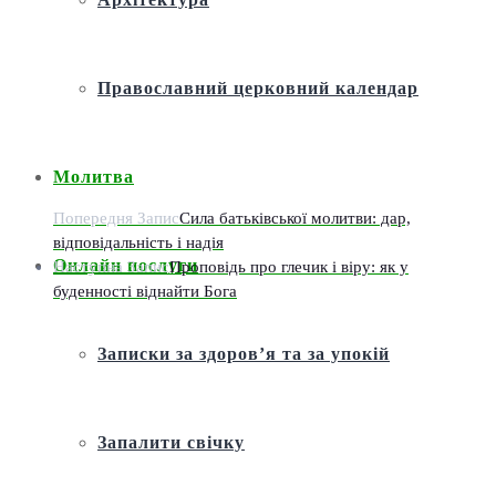
Православний церковний календар
Молитва
Попередня Запис
Сила батьківської молитви: дар,
відповідальність і надія
Онлайн послуги
Наступна Запис
Проповідь про глечик і віру: як у
буденності віднайти Бога
Записки за здоров’я та за упокій
Запалити свічку