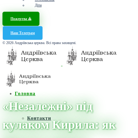
Діти
Пожертва ⛪️
Наш Телеграм
© 2026 Андріївська церква. Всі права захищені.
Головна
«Незалежні» під
Контакти
кулаком Кирила: як