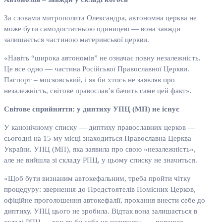
За словами митрополита Олександра, автономна церква не
може бути самодостатньою одиницею — вона завжди
залишається частиною материнської церкви.
«Навіть “широка автономія” не означає повну незалежність.
Це все одно — частина Російської Православної Церкви.
Паспорт – московський, і як би хтось не заявляв про
незалежність, світове православ’я бачить саме цей факт».
Світове сприйняття: у диптиху УПЦ (МП) не існує
У канонічному списку — диптиху православних церков —
сьогодні на 15-му місці знаходиться Православна Церква
України. УПЦ (МП), яка заявила про свою «незалежність»,
але не вийшла зі складу РПЦ, у цьому списку не значиться.
«Щоб бути визнаним автокефальним, треба пройти чітку
процедуру: звернення до Предстоятелів Помісних Церков,
офіційне проголошення автокефалії, прохання внести себе до
диптиху. УПЦ цього не зробила. Відтак вона залишається в