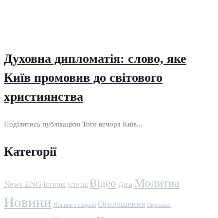
Духовна дипломатія: слово, яке
Київ промовив до світового
християнства
Поділитись публікацією Того вечора Київ...
Категорії
Молитва
Відео
News ENG
Історія
Історія
Діти
Новини
Оголошення
Новини з єпархій
Персоналі