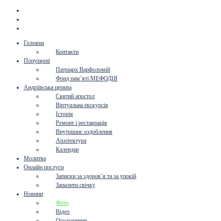
Головна
Контакти
Популярні
Патріарх Варфоломій
Фонд пам’яті МЕФОДІЯ
Андріївська церква
Святий апостол
Віртуальна екскурсія
Історія
Ремонт і реставрація
Внутрішнє оздоблення
Архітектура
Календар
Молитва
Онлайн послуги
Записки за здоров’я та за упокій
Запалити свічку
Новини
Фото
Відео
Оголошення