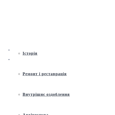
Віртуальна екскурсія по Андріївській
церкві
Історія
Ремонт і реставрація
Внутрішнє оздоблення
Архітектура