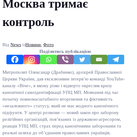
Москва тримає
контроль
Від
News
із
Новини
,
Фото
Поділитись публікацією
Митрополит Олександр (Драбинко), архієрей Православної
Церкви України, дав ексклюзивне інтерв’ю команді YouTube-
каналу «Віче», в якому різко і відверто окреслив кризу
канонічної самоідентифікації УПЦ МП. Мовчання під час
початку повномасштабного вторгнення та фіктивність
«незалежного» статусу, який не має жодного канонічного
підґрунтя. У центрі розмови — новий закон про заборону
релігійних організацій, пов’язаних із державою-агресором,
реакція УПЦ МП, страх перед канонічними заборонами та
реальні шляхи до об’єднання православних українців.