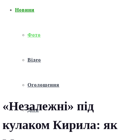
Новини
Фото
Відео
Оголошення
«Незалежні» під
Діти
кулаком Кирила: як