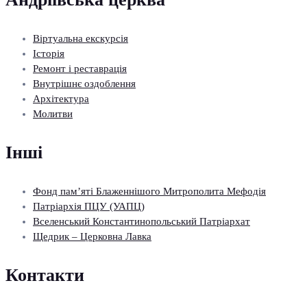
Віртуальна екскурсія
Історія
Ремонт і реставрація
Внутрішнє оздоблення
Архітектура
Молитви
Інші
Фонд пам’яті Блаженнішого Митрополита Мефодія
Патріархія ПЦУ (УАПЦ)
Вселенський Константинопольський Патріархат
Щедрик – Церковна Лавка
Контакти