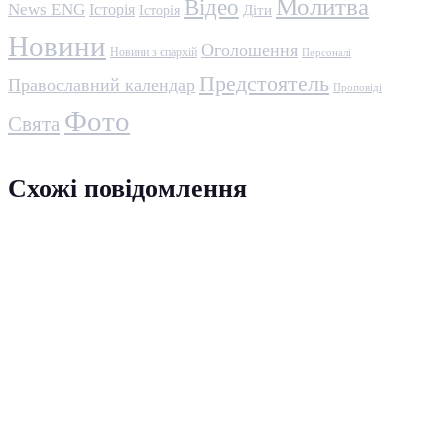
Молитва
Відео
News ENG
Історія
Історія
Діти
Новини
Оголошення
Новини з єпархій
Персоналі
Предстоятель
Православний календар
Проповіді
Фото
Свята
Схожі повідомлення