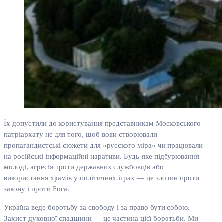
Їх допустили до користування представникам Московського
патріархату не для того, щоб вони створювали
пропагандистські сюжети для «русского міра» чи працювали
на російські інформаційні наративи. Будь-яке підбурювання
молоді, агресія проти державних службовців або
використання храмів у політичних іграх — це злочин проти
закону і проти Бога.
Україна веде боротьбу за свободу і за право бути собою.
Захист духовної спадщини — це частина цієї боротьби. Ми