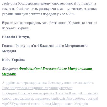
стоїмо на боці держави, закону, справедливості та правди, а
також на боці тих, хто, ризикуючи власним життям, захищає
український суверенітет і порядок у час війни.
Віра не може виправдовувати беззаконня. Українські святині
належать Україні.
Наталія Шевчук,
Голова Фонду пам’яті Блаженнішого Митрополита
Мефодія
Київ, Україна
Джерело:
Фонд пам’яті Блаженнішого Митрополита
Мефодія
Андріївська церква
державна безпека
духовна незалежність
України
духовна спадщина України
культурна
спадщина
Московський патріархат
Наталія Шевчук
Почаївська
лавра
православна церква
провокації
релігійна свобода
руський
мір
СБУ
українські святині
Фонд Митрополита Мефодія