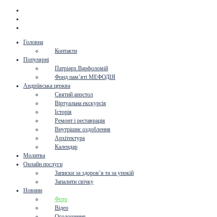
Головна
Контакти
Популярні
Патріарх Варфоломій
Фонд пам’яті МЕФОДІЯ
Андріївська церква
Святий апостол
Віртуальна екскурсія
Історія
Ремонт і реставрація
Внутрішнє оздоблення
Архітектура
Календар
Молитва
Онлайн послуги
Записки за здоров’я та за упокій
Запалити свічку
Новини
Фото
Відео
Оголошення