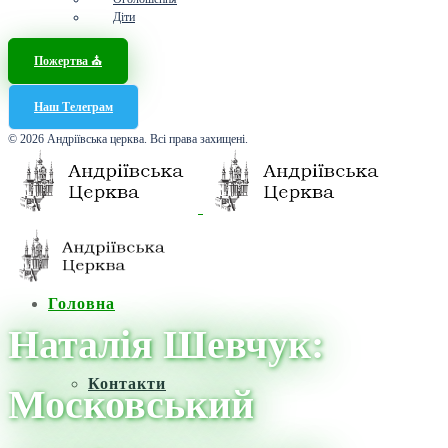
Діти
Пожертва ⛪️
Наш Телеграм
© 2026 Андріївська церква. Всі права захищені.
Головна
Наталія Шевчук:
Контакти
Московський