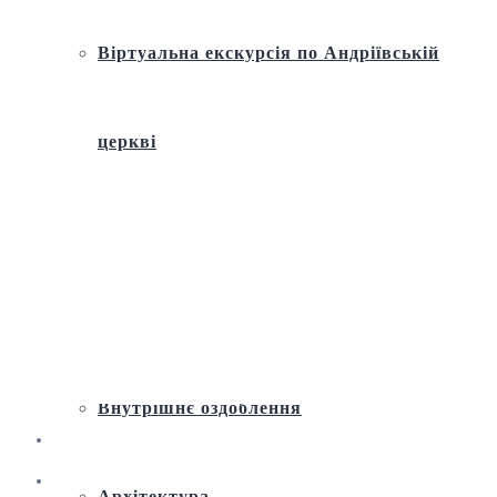
Віртуальна екскурсія по Андріївській
церкві
Історія
Ремонт і реставрація
Внутрішнє оздоблення
Архітектура