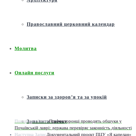
Православний церковний календар
Молитва
Онлайн послуги
Записки за здоров’я та за упокій
Попередня Запис
Правоохоронці проводять обшуки у
Запалити свічку
Почаївській лаврі: держава перевіряє законність діяльності
Наступна Запис
Документальний проєкт ПЦУ «Я капелан»