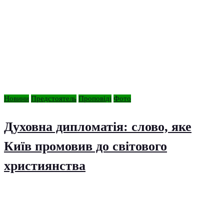
Новини
Предстоятель
Проповіді
Фото
Духовна дипломатія: слово, яке
Київ промовив до світового
християнства