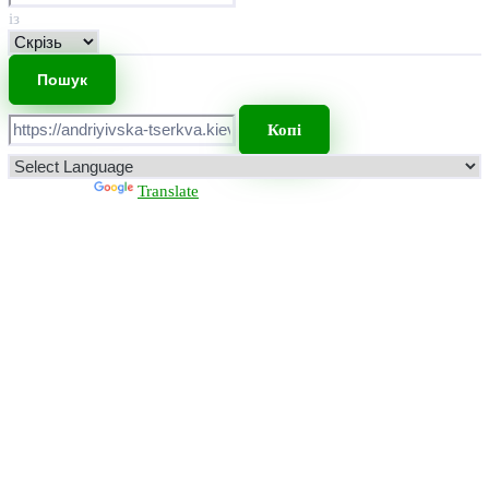
із
Копі
Powered by
Translate