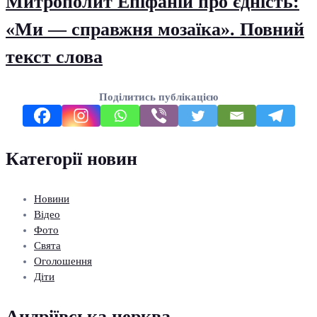
Митрополит Епіфаній про єдність:
«Ми — справжня мозаїка». Повний
текст слова
Поділитись публікацією
Категорії новин
Новини
Відео
Фото
Свята
Оголошення
Діти
Андріївська церква