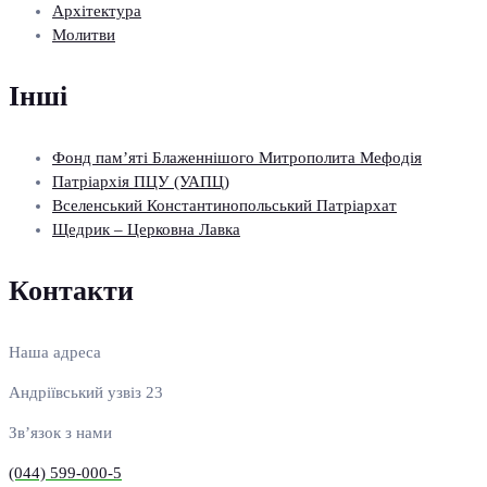
Архітектура
Молитви
Інші
Фонд пам’яті Блаженнішого Митрополита Мефодія
Патріархія ПЦУ (УАПЦ)
Вселенський Константинопольський Патріархат
Щедрик – Церковна Лавка
Контакти
Наша адреса
Андріївський узвіз 23
Зв’язок з нами
(044) 599-000-5