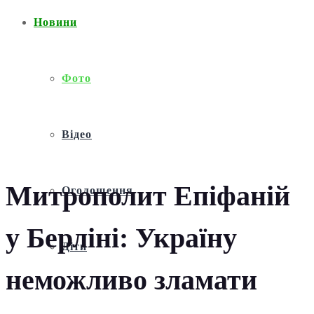
Новини
Фото
Відео
Митрополит Епіфаній
Оголошення
у Берліні: Україну
Діти
неможливо зламати