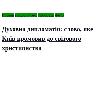
Новини
Предстоятель
Проповіді
Фото
Духовна дипломатія: слово, яке
Київ промовив до світового
християнства