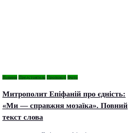
Новини
Предстоятель
Проповіді
Фото
Митрополит Епіфаній про єдність:
«Ми — справжня мозаїка». Повний
текст слова