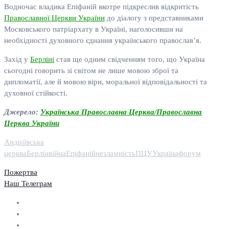
Водночас владика Епіфаній вкотре підкреслив відкритість
Православної Церкви України
до діалогу з представниками
Московського патріархату в Україні, наголосивши на
необхідності духовного єднання українського православ’я.
Захід у
Берліні
став ще одним свідченням того, що Україна
сьогодні говорить зі світом не лише мовою зброї та
дипломатії, але й мовою віри, моральної відповідальності та
духовної стійкості.
Джерело:
Українська Православна Церква/Православна
Церква України
Андріївська
церква
Берлін
війна
Епіфаній
незламність
ПЦУ
Україна
форум
Пожертва
Наш Телеграм