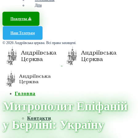
Діти
Пожертва ⛪️
Наш Телеграм
© 2026 Андріївська церква. Всі права захищені.
Головна
Митрополит Епіфаній
Контакти
у Берліні: Україну