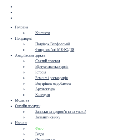
Головна
Контакти
Популярні
Патріарх Варфоломій
Фонд пам’яті МЕФОДІЯ
Андріївська церква
Святий апостол
Віртуальна екскурсія
Історія
Ремонт і реставрація
Внутрішнє оздоблення
Архітектура
Календар
Молитва
Онлайн послуги
Записки за здоров’я та за упокій
Запалити свічку
Новини
Фото
Відео
Оголошення