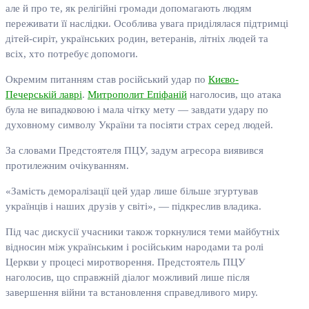
але й про те, як релігійні громади допомагають людям
переживати її наслідки. Особлива увага приділялася підтримці
дітей-сиріт, українських родин, ветеранів, літніх людей та
всіх, хто потребує допомоги.
Окремим питанням став російський удар по
Києво-
Печерській лаврі
.
Митрополит Епіфаній
наголосив, що атака
була не випадковою і мала чітку мету — завдати удару по
духовному символу України та посіяти страх серед людей.
За словами Предстоятеля ПЦУ, задум агресора виявився
протилежним очікуванням.
«Замість деморалізації цей удар лише більше згуртував
українців і наших друзів у світі», — підкреслив владика.
Під час дискусії учасники також торкнулися теми майбутніх
відносин між українським і російським народами та ролі
Церкви у процесі миротворення. Предстоятель ПЦУ
наголосив, що справжній діалог можливий лише після
завершення війни та встановлення справедливого миру.