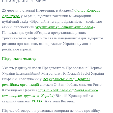
СПРАВЕДЛИВОГО МИРУ
25 червня у столиці Німеччини, в Академії
Фонду Конрада
Аденауера
у Берліні, відбувся важливий міжнародний
публічний захід «Віра, війна та відповідальність – соціально-
етичні перспективи
українських християнських лідерів
».
Панельна дискусія об’єднала представників різних
християнських конфесій та стала майданчиком для відкритої
розмови про виклики, які переживає Україна в умовах
російської агресії.
Підтримати молитву
Участь у дискусії взяли Предстоятель Православної Церкви
України Блаженнійший Митрополит Київський і всієї України
Епіфаній, Головуючий у
Всеукраїнській Раді Церков і
релігійних організацій
єпископ О. Зан-Фабіан, єпископ Римо-
Католицької Церкви (
https://uk.wikipedia.org/wiki/Римсько-
католицька_церква_в_Україні
)
Віталій Кривицький та
старший єпископ
УЦХВЄ
Анатолій Козачок.
Під час обговорення учасники говорили не лише про війну,