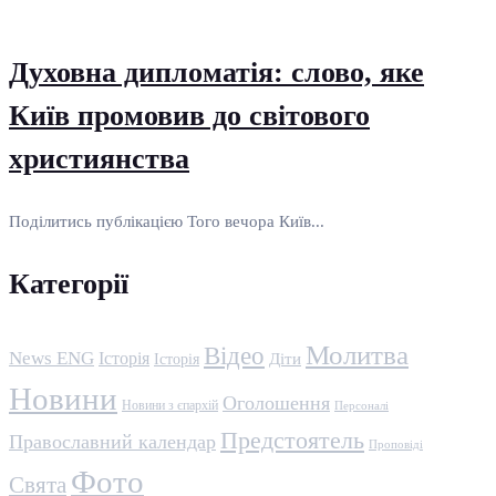
Духовна дипломатія: слово, яке
Київ промовив до світового
християнства
Поділитись публікацією Того вечора Київ...
Категорії
Молитва
Відео
News ENG
Історія
Історія
Діти
Новини
Оголошення
Новини з єпархій
Персоналі
Предстоятель
Православний календар
Проповіді
Фото
Свята