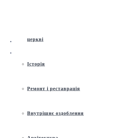
Віртуальна екскурсія по Андріївській
церкві
Історія
Ремонт і реставрація
Внутрішнє оздоблення
Архітектура