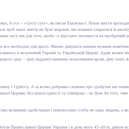
иває, й усе – «суєта суєт», як писав Екклезiаст. Наше життя проходи
 Але щоб наше життя не було марним, ми повинні озиратися й аналіз
инки часу ми для того, щоби «з відстані» поглянути на пройдений 
ав все необхідне для цього. Маємо дякувати нашим мужнім новітнім
лимось в незалежній Україні та Українській Церкві. Адже кожен мі
огу ціну – ціну відданої нашими захисниками крові, ціну їхніх жит
ку і турботу. А за всіма добрими словами про здобутки ми повинн
нашої Церкви, без нашої єдності та співпраці – не було би того, чи
всіма великими здобутками і перемогами стоїть не одна людина, а ве
оятеля Православної Церкви України і в день мого 45-ліття, дякую вс