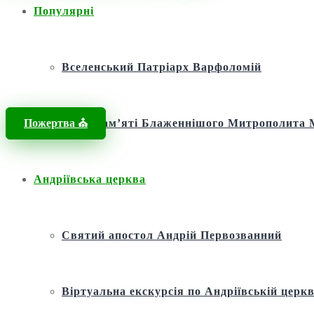
Популярні
Головна
/
Новини
/
Новини
/
Митрополит Епіфаній: П’ять Років По
Вселенський Патріарх Варфоломій
Пожертва ⛪️
Фонд пам’яті Блаженнішого Митрополит
Андріївська церква
Святий апостол Андрій Первозванний
Віртуальна екскурсія по Андріївській церкв