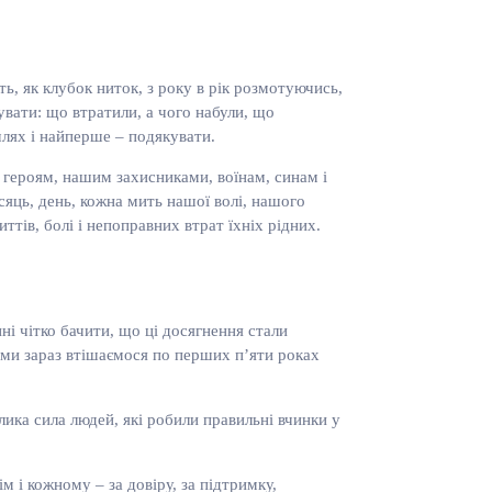
ть, як клубок ниток, з року в рік розмотуючись,
увати: що втратили, а чого набули, що
шлях і найперше – подякувати.
 героям, нашим захисниками, воїнам, синам і
сяць, день, кожна мить нашої волі, нашого
тів, болі і непоправних втрат їхніх рідних.
і чітко бачити, що ці досягнення стали
м ми зараз втішаємося по перших п’яти роках
лика сила людей, які робили правильні вчинки у
ім і кожному – за довіру, за підтримку,