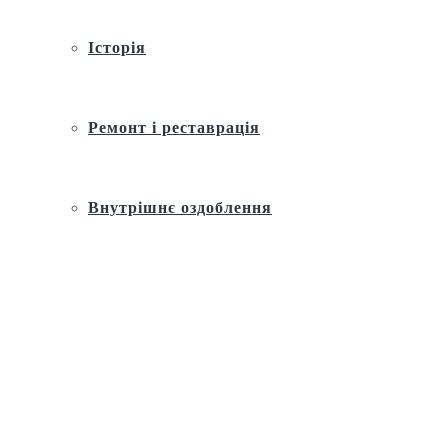
Історія
Ремонт і реставрація
Внутрішнє оздоблення
Архітектура
Православний церковний календар
Молитва