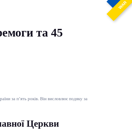
WAR
емоги та 45
їни за п’ять років. Він висловлює подяку за
лавної Церкви