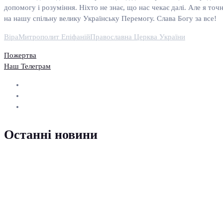
допомогу і розуміння. Ніхто не знає, що нас чекає далі. Але я то
на нашу спільну велику Українську Перемогу. Слава Богу за все!
Віра
Митрополит Епіфаній
Православна Церква України
Пожертва
Наш Телеграм
Останні новини