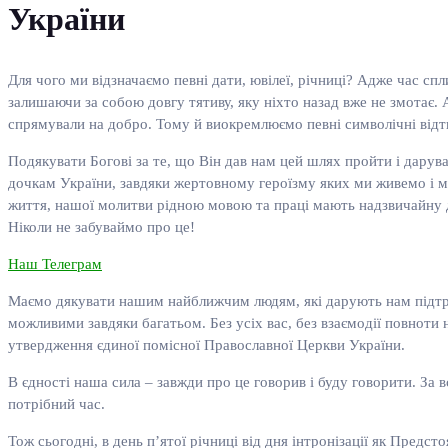
України
Для чого ми відзначаємо певні дати, ювілеї, річниці? Адже час спл
залишаючи за собою довгу тятиву, яку ніхто назад вже не змотає.
спрямували на добро. Тому й виокремлюємо певні символічні відт
Подякувати Богові за те, що Він дав нам цей шлях пройти і дарув
дочкам України, завдяки жертовному героїзму яких ми живемо і мо
життя, нашої молитви рідною мовою та праці мають надзвичайну дор
Ніколи не забуваймо про це!
Наш Телеграм
Маємо дякувати нашим найближчим людям, які дарують нам підтрим
можливими завдяки багатьом. Без усіх вас, без взаємодії повноти 
утвердження єдиної помісної Православної Церкви України.
В єдності наша сила – завжди про це говорив і буду говорити. За 
потрібний час.
Тож сьогодні, в день п’ятої річниці від дня інтронізації як Предст