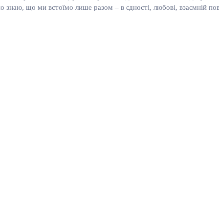
чно знаю, що ми встоїмо лише разом – в єдності, любові, взаємній п