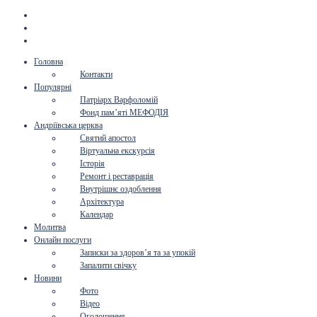
Головна
Контакти
Популярні
Патріарх Варфоломій
Фонд пам’яті МЕФОДІЯ
Андріївська церква
Святий апостол
Віртуальна екскурсія
Історія
Ремонт і реставрація
Внутрішнє оздоблення
Архітектура
Календар
Молитва
Онлайн послуги
Записки за здоров’я та за упокій
Запалити свічку
Новини
Фото
Відео
Оголошення