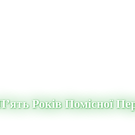
’ять Років Помісної Пер