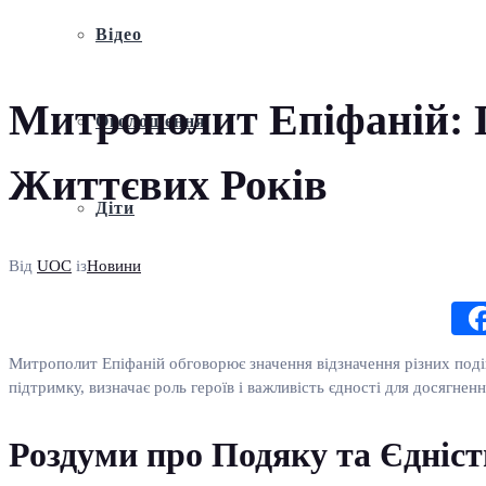
Відео
Митрополит Епіфаній: П
Оголошення
Життєвих Років
Діти
Від
UOC
із
Новини
Митрополит Епіфаній обговорює значення відзначення різних подій
підтримку, визначає роль героїв і важливість єдності для досягнен
Роздуми про Подяку та Єдніс