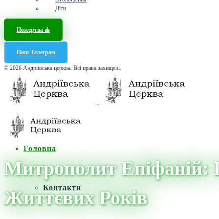
Діти
Пожертва ⛪️
Наш Телеграм
© 2026 Андріївська церква. Всі права захищені.
Головна
Митрополит Епіфаній: П
Контакти
Життєвих Років