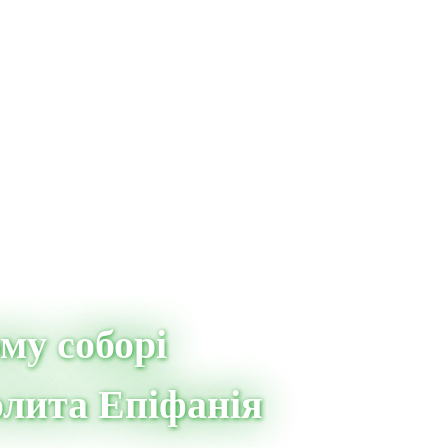
му соборі
олита Епіфанія