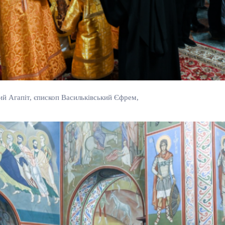
й Агапіт, єпископ Васильківський Єфрем,