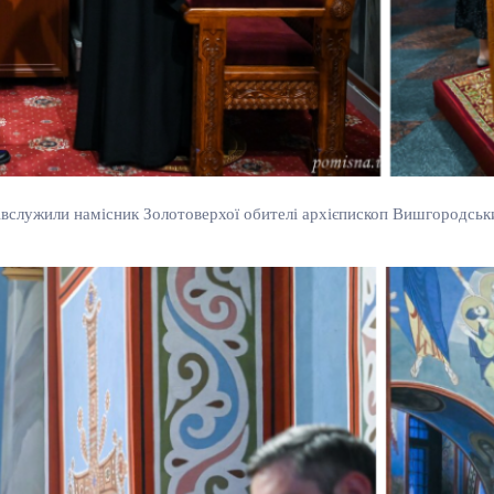
івслужили намісник Золотоверхої обителі архієпископ Вишгородськи