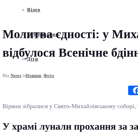
Відео
Молитва єдності: у Мих
Оголошення
відбулося Всенічне бді
Діти
Від
News
із
Новини
,
Фото
Віряни зібралися у Свято-Михайлівському соборі,
У храмі лунали прохання за за