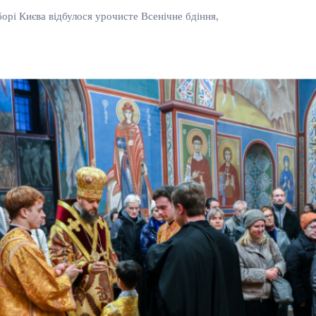
орі Києва відбулося урочисте Всенічне бдіння,