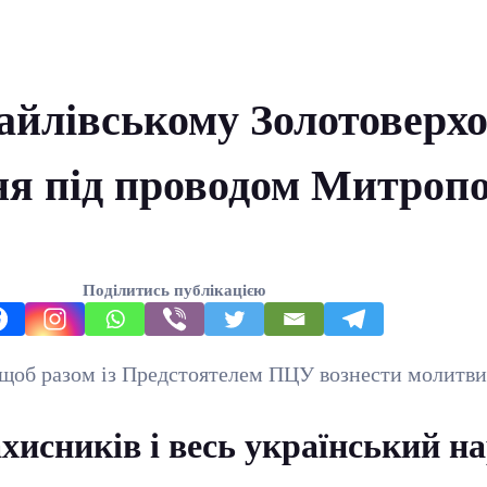
айлівському Золотоверхо
ння під проводом Митроп
Поділитись публікацією
 щоб разом із Предстоятелем ПЦУ вознести молитви 
хисників і весь український н