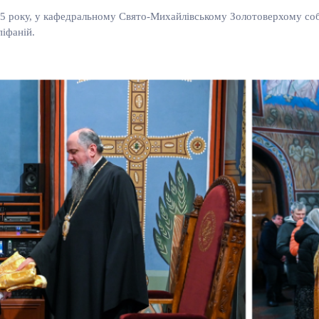
025 року, у кафедральному Свято-Михайлівському Золотоверхому соб
піфаній.