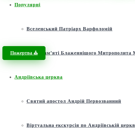
Популярні
Головна
/
Новини
/
Новини
/
Молитва єдності: у Михайлівському З
Вселенський Патріарх Варфоломій
Пожертва ⛪️
Фонд пам’яті Блаженнішого Митрополит
Андріївська церква
Святий апостол Андрій Первозванний
Віртуальна екскурсія по Андріївській церкв