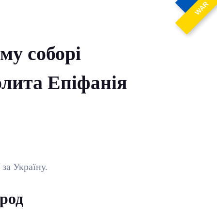
WAR
му соборі
олита Епіфанія
за Україну.
арод