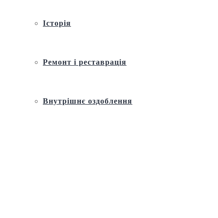
Історія
Ремонт і реставрація
Внутрішнє оздоблення
Архітектура
Православний церковний календар
Молитва