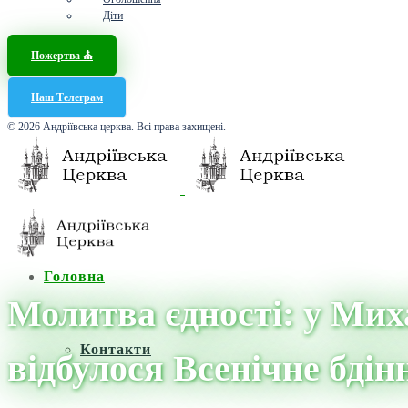
Діти
Пожертва ⛪️
Наш Телеграм
© 2026 Андріївська церква. Всі права захищені.
Головна
Молитва єдності: у Мих
Контакти
відбулося Всенічне бді