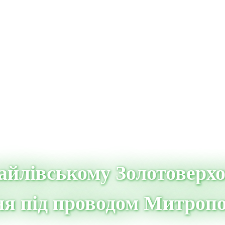
айлівському Золотоверхо
ння під проводом Митроп