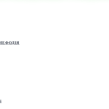
олотоверхому соборі відбулося Всенічне бдіння під проводом Митр
а МЕФОДІЯ
і