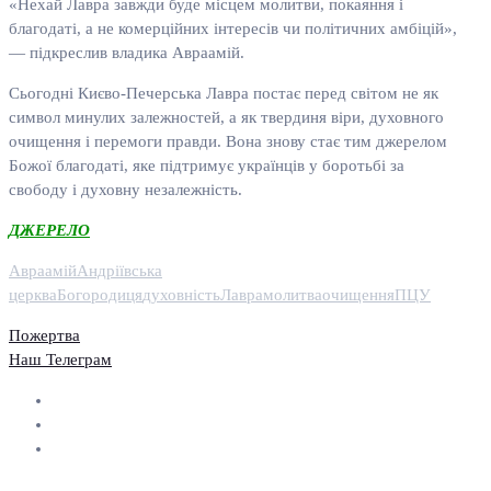
«Нехай Лавра завжди буде місцем молитви, покаяння і
благодаті, а не комерційних інтересів чи політичних амбіцій»,
— підкреслив владика Авраамій.
Сьогодні Києво-Печерська Лавра постає перед світом не як
символ минулих залежностей, а як твердиня віри, духовного
очищення і перемоги правди. Вона знову стає тим джерелом
Божої благодаті, яке підтримує українців у боротьбі за
свободу і духовну незалежність.
ДЖЕРЕЛО
Авраамій
Андріївська
церква
Богородиця
духовність
Лавра
молитва
очищення
ПЦУ
Пожертва
Наш Телеграм