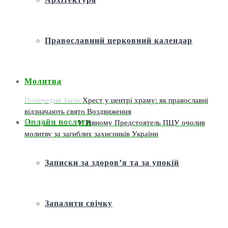
Православний церковний календар
Молитва
Попередня Запис
Хрест у центрі храму: як православні
відзначають свято Воздвиження
Онлайн послуги
Наступна Запис
У Рівному Предстоятель ПЦУ очолив
молитву за загиблих захисників України
Записки за здоров’я та за упокій
Запалити свічку