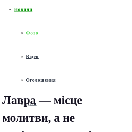
Новини
Фото
Відео
Оголошення
Лавра — місце
Діти
молитви, а не