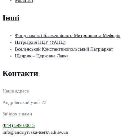
Молитви
Інші
Фонд пам’яті Блаженнішого Митрополита Мефодія
Патріархія ПЦУ (УАПЦ)
Вселенський Константинопольський Патріархат
Щедрик – Церковна Лавка
Контакти
Наша адреса
Андріївський узвіз 23
Зв’язок з нами
(044) 599-000-5
info@andriyivska-tserkva.kiev.ua