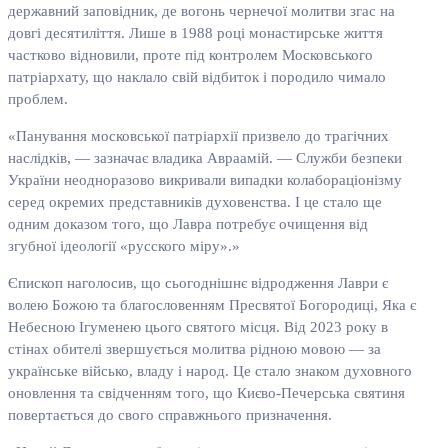
державний заповідник, де вогонь чернечої молитви згас на
довгі десятиліття. Лише в 1988 році монастирське життя
частково відновили, проте під контролем Московського
патріархату, що наклало свій відбиток і породило чимало
проблем.
«Панування московської патріархії призвело до трагічних
наслідків, — зазначає владика Авраамій. — Служби безпеки
України неодноразово викривали випадки колабораціонізму
серед окремих представників духовенства. І це стало ще
одним доказом того, що Лавра потребує очищення від
згубної ідеології «русского міру».»
Єпископ наголосив, що сьогоднішнє відродження Лаври є
волею Божою та благословенням Пресвятої Богородиці, Яка є
Небесною Ігуменею цього святого місця. Від 2023 року в
стінах обителі звершується молитва рідною мовою — за
українське військо, владу і народ. Це стало знаком духовного
оновлення та свідченням того, що Києво-Печерська святиня
повертається до свого справжнього призначення.