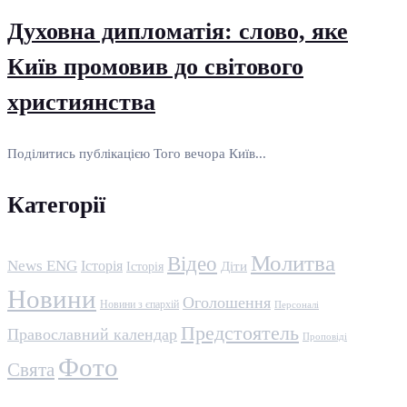
Духовна дипломатія: слово, яке
Київ промовив до світового
християнства
Поділитись публікацією Того вечора Київ...
Категорії
Молитва
Відео
News ENG
Історія
Історія
Діти
Новини
Оголошення
Новини з єпархій
Персоналі
Предстоятель
Православний календар
Проповіді
Фото
Свята