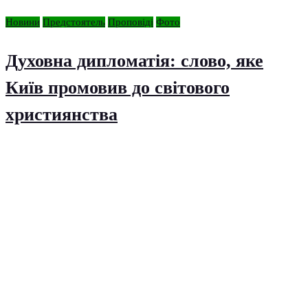
Новини
Предстоятель
Проповіді
Фото
Духовна дипломатія: слово, яке
Київ промовив до світового
християнства