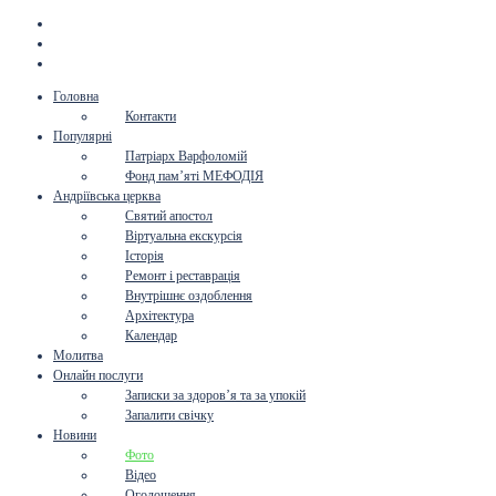
Головна
Контакти
Популярні
Патріарх Варфоломій
Фонд пам’яті МЕФОДІЯ
Андріївська церква
Святий апостол
Віртуальна екскурсія
Історія
Ремонт і реставрація
Внутрішнє оздоблення
Архітектура
Календар
Молитва
Онлайн послуги
Записки за здоров’я та за упокій
Запалити свічку
Новини
Фото
Відео
Оголошення