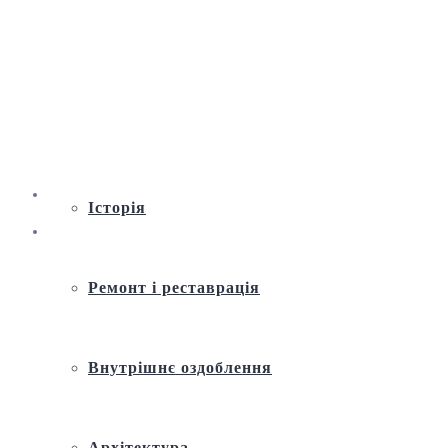
Віртуальна екскурсія по Андріївській
церкві
Історія
Ремонт і реставрація
Внутрішнє оздоблення
Архітектура