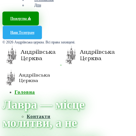
Діти
Пожертва ⛪️
Наш Телеграм
© 2026 Андріївська церква. Всі права захищені.
Головна
Лавра — місце
Контакти
молитви, а не