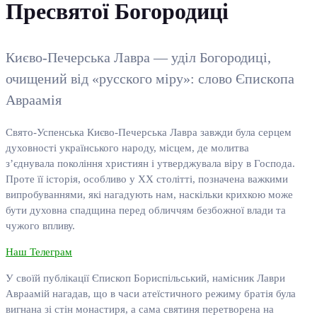
Пресвятої Богородиці
Києво-Печерська Лавра — уділ Богородиці,
очищений від «русского міру»: слово Єпископа
Авраамія
Свято-Успенська Києво-Печерська Лавра завжди була серцем
духовності українського народу, місцем, де молитва
з’єднувала покоління християн і утверджувала віру в Господа.
Проте її історія, особливо у ХХ столітті, позначена важкими
випробуваннями, які нагадують нам, наскільки крихкою може
бути духовна спадщина перед обличчям безбожної влади та
чужого впливу.
Наш Телеграм
У своїй публікації Єпископ Бориспільський, намісник Лаври
Авраамій нагадав, що в часи атеїстичного режиму братія була
вигнана зі стін монастиря, а сама святиня перетворена на